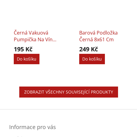
Černá Vakuová
Barová Podložka
Pumpička Na Víno
Černá 8x61 Cm
+ 2 Zátky
195 Kč
249 Kč
Do košíku
Do košíku
ZOBRAZIT VŠECHNY SOUVISEJÍCÍ PRODUKTY
Z
á
p
a
Informace pro vás
t