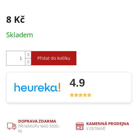
8 Kč
Měrná
Skladem
cena:
Přidat do košíku
4.9
⭐⭐⭐⭐⭐
DOPRAVA ZDARMA
KAMENNÁ PRODEJNA
PŘI NÁKUPU NAD 5000,-
V OSTRAVĚ
Kč