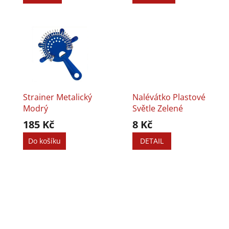
t
ů
Strainer Metalický
Nalévátko Plastové
Modrý
Světle Zelené
185 Kč
8 Kč
Do košíku
DETAIL