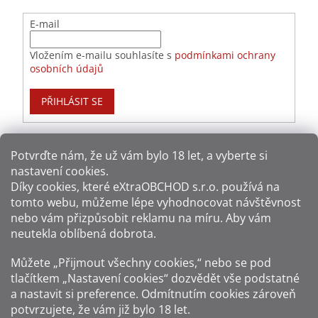
E-mail
Vložením e-mailu souhlasíte s
podmínkami ochrany
osobních údajů
PŘIHLÁSIT SE
Potvrďte nám​​, že už vám bylo 18 let, a vyberte si
nastavení cookies.
Způsoby platby:
Díky cookies, které
eXtraOBCHOD s.r.o.
používá na
tomto webu, můžeme lépe vyhodnocovat návštěvnost
Způsoby dopravy:
nebo vám přizpůsobit reklamu na míru. Aby vám
neutekla oblíbená dobrota.
Sledujte nás na sítích:
Můžete „Přijmout všechny cookies,“ nebo se pod
tlačítkem „Nastavení cookies“ dozvědět vše podstatné
a nastavit si preference. Odmítnutím cookies zároveň
potvrzujete, že vám již
bylo 18 let
.