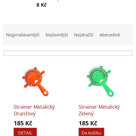
8 Kč
Ř
a
Nejprodávanější
Nejlevnější
Nejdražší
Abecedně
z
e
n
í
V
p
ý
r
p
o
i
d
s
u
p
k
r
t
Strainer Metalický
Strainer Metalický
o
ů
Oranžový
Zelený
d
185 Kč
185 Kč
u
k
DETAIL
Do košíku