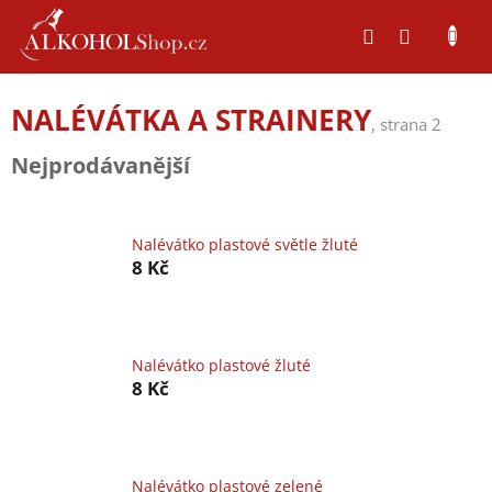
Přejít
na
obsah
NALÉVÁTKA A STRAINERY
, strana 2
Nejprodávanější
Nalévátko plastové světle žluté
8 Kč
Nalévátko plastové žluté
8 Kč
Nalévátko plastové zelené