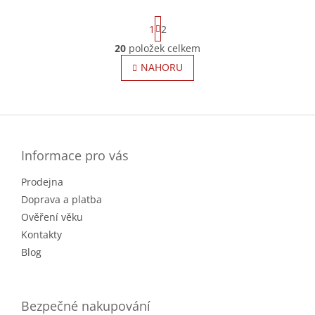
S
1
2
t
r
20
položek celkem
O
á
v
NAHORU
n
l
k
o
á
v
Z
d
á
a
á
n
c
p
í
í
a
Informace pro vás
p
t
r
Prodejna
í
v
k
Doprava a platba
y
Ověření věku
v
Kontakty
ý
Blog
p
i
s
u
Bezpečné nakupování