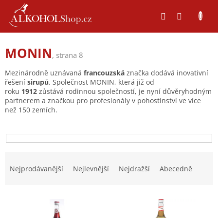
Přejít
na
obsah
MONIN
, strana 8
Mezinárodně uznávaná
francouzská
značka dodává inovativní
řešení
sirupů
. Společnost MONIN, která již od
roku
1912
zůstává rodinnou společností, je nyní důvěryhodným
partnerem a značkou pro profesionály v pohostinství ve více
než 150 zemích.
Ř
a
Nejprodávanější
Nejlevnější
Nejdražší
Abecedně
z
e
V
n
ý
í