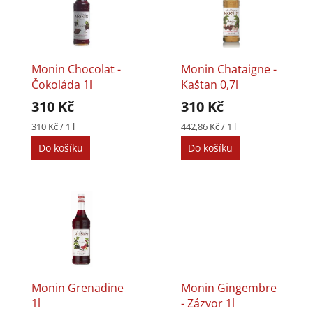
p
p
i
r
s
o
p
d
r
u
Monin Chocolat -
Monin Chataigne -
o
k
Čokoláda 1l
Kaštan 0,7l
d
t
310 Kč
310 Kč
u
ů
k
Měrná
Měrná
310 Kč / 1 l
442,86 Kč / 1 l
cena:
cena:
t
Do košíku
Do košíku
ů
Monin Grenadine
Monin Gingembre
1l
- Zázvor 1l