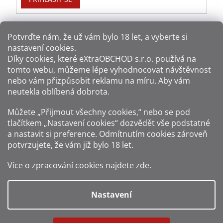
Potvrďte nám​​, že už vám bylo 18 let, a vyberte si
nastavení cookies.
Způsoby platby:
Díky cookies, které
eXtraOBCHOD s.r.o.
používá na
tomto webu, můžeme lépe vyhodnocovat návštěvnost
Způsoby dopravy:
nebo vám přizpůsobit reklamu na míru. Aby vám
neutekla oblíbená dobrota.
Sledujte nás na sítích:
Můžete „Přijmout všechny cookies,“ nebo se pod
tlačítkem „Nastavení cookies“ dozvědět vše podstatné
a nastavit si preference. Odmítnutím cookies zároveň
potvrzujete, že vám již
bylo 18 let
.
Zákaz prodeje alkoholu osobám mladším 18 let.
Více o zpracování cookies najdete
zde
.
Fotografie produktů jsou ilustrativní.
Nastavení
Vytvořil Shoptet