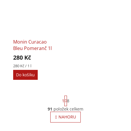
Monin Curacao
Bleu Pomeranč 1l
280 Kč
Měrná
280 Kč / 1 l
cena:
Do košíku
S
1
8
t
r
91
položek celkem
O
á
v
NAHORU
n
l
k
o
á