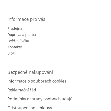
v
Z
d
á
a
á
n
c
p
í
í
a
Informace pro vás
p
t
r
Prodejna
í
v
k
Doprava a platba
y
Ověření věku
v
Kontakty
ý
Blog
p
i
s
u
Bezpečné nakupování
Informace o souborech cookies
Reklamační řád
Podmínky ochrany osobních údajů
Odstoupení od smlouvy