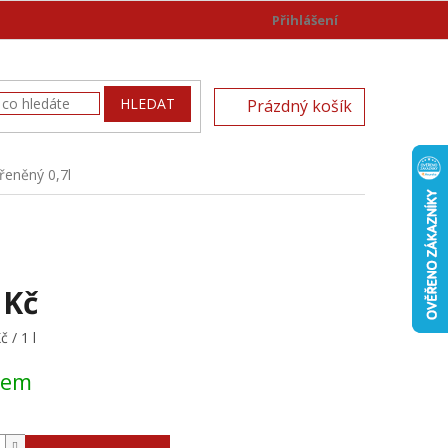
Přihlášení
)
NÁKUPNÍ
HLEDAT
Prázdný košík
KOŠÍK
řeněný 0,7l
 Kč
 / 1 l
dem