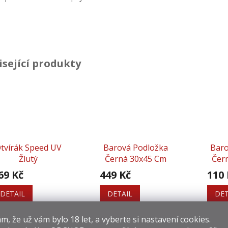
isející produkty
tvírák Speed UV
Barová Podložka
Baro
Žlutý
Černá 30x45 Cm
Čer
69 Kč
449 Kč
110 
DETAIL
DETAIL
DET
​​, že už vám bylo 18 let, a vyberte si nastavení cookies.