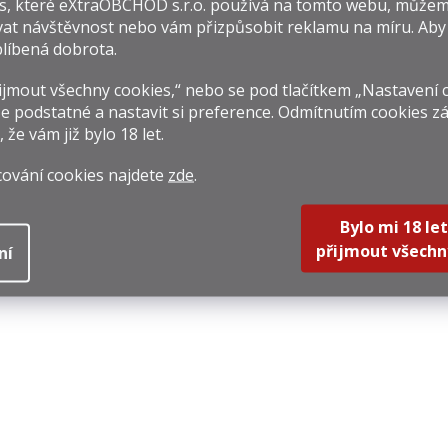
s, které
eXtraOBCHOD s.r.o.
používá na tomto webu, můžem
at návštěvnost nebo vám přizpůsobit reklamu na míru. Ab
líbená dobrota.
jmout všechny cookies,“ nebo se pod tlačítkem „Nastavení 
e podstatné a nastavit si preference. Odmítnutím cookies z
, že vám již
bylo 18 let
.
cování cookies najdete
zde
.
Bylo mi 18 let
přijmout všechn
ní