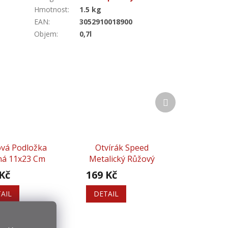
Hmotnost
:
1.5 kg
EAN
:
3052910018900
Objem
:
0,7l
Další
produkt
vá Podložka
Otvírák Speed
ná 11x23 Cm
Metalický Růžový
Kč
169 Kč
AIL
DETAIL