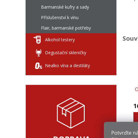
Barmanské kufry a sady
Příslušenství k vínu
Flair, barmanské potřeby
Souv
Alkohol testery
Degustační skleničky
Nealko vína a destiláty
O
1
Potvrďte nám