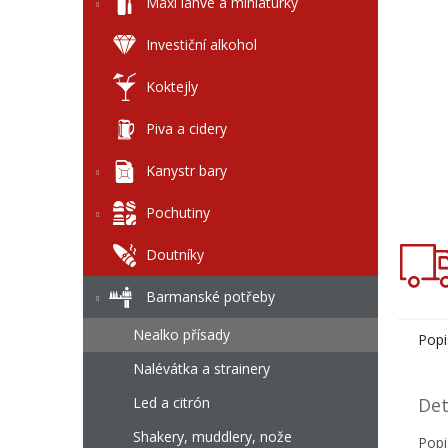
l
Maxi láhve a miniaturky
Investiční alkohol
Koktejly
Piva a cidery
Kanystr bary
Pochutiny
Doutníky
Barmanské potřeby
Nealko přísady
Popi
Nalévátka a strainery
Led a citrón
Det
Shakery, muddlery, nože
Popi