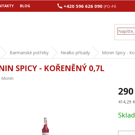
+420 596 626 090
NTAKTY
BLOG
(PO–PÁ 8:00–17:00
Barmanské potřeby
Nealko přísady
Monin Spicy - Ko
IN SPICY - KOŘENĚNÝ 0,7L
:
Monin
290
Měrná
414,29 Kč
cena:
Skla