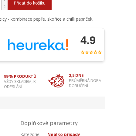
Přidat do košíku
icy - kombinace pepře, skořice a chilli papriček.
4.9
⭐⭐⭐⭐⭐
2,5 DNE
99 % PRODUKTŮ
PRŮMĚRNÁ DOBA
VŽDY SKLADEM, K
DORUČENÍ
ODESLÁNÍ
Doplňkové parametry
Kategorie
:
Nealko přísady