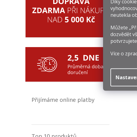
Díky cookie
vyhodnocov
neutekla ob
Můžete „Při
dozvědět vš
potvrzujete
Více o zpra
Nastave
Přijímáme online platby
Top 10 produktů