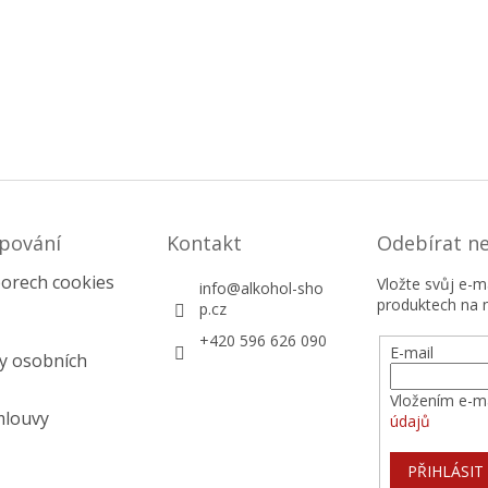
pování
Kontakt
Odebírat n
orech cookies
Vložte svůj e-
info
@
alkohol-sho
produktech na 
p.cz
+420 596 626 090
E-mail
y osobních
Vložením e-ma
mlouvy
údajů
PŘIHLÁSIT