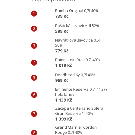
Bumbu Original 0,7l 40%
739 Kč
Bošácká slivovice 1l 52%
599 Kč
Navrátilova slivovica 0,5l
50%
779 Kč
Rammstein Rum 0,7l 40%
1 019 Kč
Deadhead 6y 0,7l 40%
969 Kč
Eminente Reserva 0,7l 41,3%
holá láhev
1 139 Kč
Zacapa Centenario Solera
Gran Reserva 1l 40%
1 399 Kč
Grand Marnier Cordon
Rouge 0,7l 40%