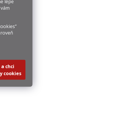
e lépe
y vám
cookies“
ároveň
 a chci
y cookies