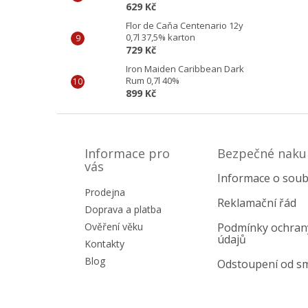
629 Kč
Flor de Caňa Centenario 12y
0,7l 37,5% karton
729 Kč
Iron Maiden Caribbean Dark
Rum 0,7l 40%
899 Kč
Z
á
p
Informace pro
Bezpečné naku
a
vás
Informace o soub
t
Prodejna
í
Reklamační řád
Doprava a platba
Ověření věku
Podmínky ochran
údajů
Kontakty
Blog
Odstoupení od s