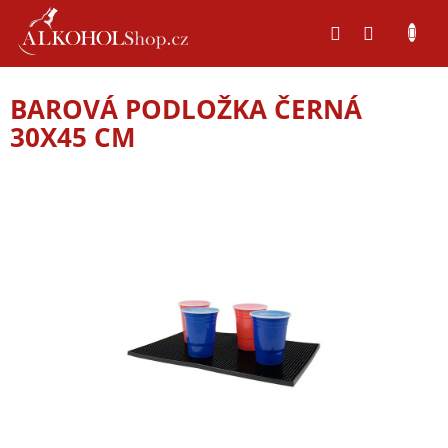
Přejít
na
obsah
BAROVÁ PODLOŽKA ČERNÁ
30X45 CM