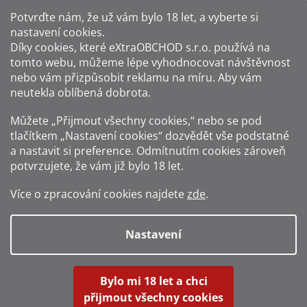
Potvrďte nám​​, že už vám bylo 18 let, a vyberte si
nastavení cookies.
Způsoby platby:
Díky cookies, které
eXtraOBCHOD s.r.o.
používá na
tomto webu, můžeme lépe vyhodnocovat návštěvnost
Způsoby dopravy:
nebo vám přizpůsobit reklamu na míru. Aby vám
neutekla oblíbená dobrota.
Sledujte nás na sítích:
Můžete „Přijmout všechny cookies,“ nebo se pod
tlačítkem „Nastavení cookies“ dozvědět vše podstatné
a nastavit si preference. Odmítnutím cookies zároveň
potvrzujete, že vám již
bylo 18 let
.
Zákaz prodeje alkoholu osobám mladším 18 let.
Více o zpracování cookies najdete
zde
.
Fotografie produktů jsou ilustrativní.
Nastavení
Vytvořil Shoptet
Bylo mi 18 let a chci
přijmout všechny cookies