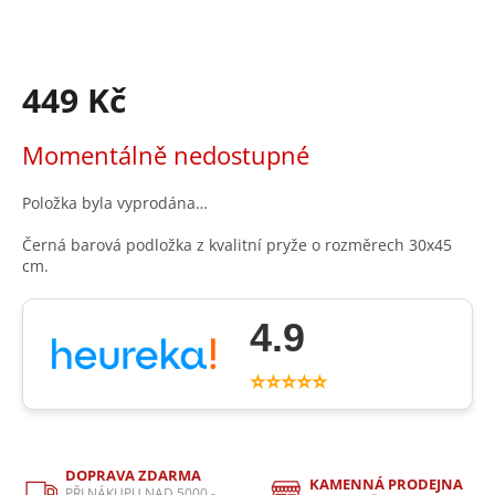
449 Kč
Měrná
Momentálně nedostupné
cena:
Položka byla vyprodána…
Černá barová podložka z kvalitní pryže o rozměrech 30x45
cm.
4.9
⭐⭐⭐⭐⭐
DOPRAVA ZDARMA
KAMENNÁ PRODEJNA
PŘI NÁKUPU NAD 5000,-