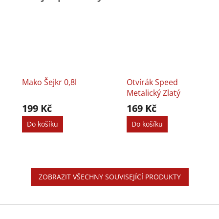
Mako Šejkr 0,8l
Otvírák Speed
Metalický Zlatý
199 Kč
169 Kč
Do košíku
Do košíku
ZOBRAZIT VŠECHNY SOUVISEJÍCÍ PRODUKTY
Z
á