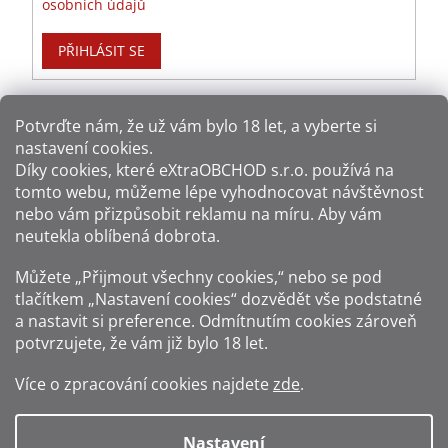
osobních údajů
PŘIHLÁSIT SE
Potvrďte nám​​, že už vám bylo 18 let, a vyberte si
nastavení cookies.
Způsoby platby:
Díky cookies, které
eXtraOBCHOD s.r.o.
používá na
tomto webu, můžeme lépe vyhodnocovat návštěvnost
Způsoby dopravy:
nebo vám přizpůsobit reklamu na míru. Aby vám
neutekla oblíbená dobrota.
Sledujte nás na sítích:
Můžete „Přijmout všechny cookies,“ nebo se pod
tlačítkem „Nastavení cookies“ dozvědět vše podstatné
a nastavit si preference. Odmítnutím cookies zároveň
potvrzujete, že vám již
bylo 18 let
.
Zákaz prodeje alkoholu osobám mladším 18 let.
Více o zpracování cookies najdete
zde
.
Fotografie produktů jsou ilustrativní.
Nastavení