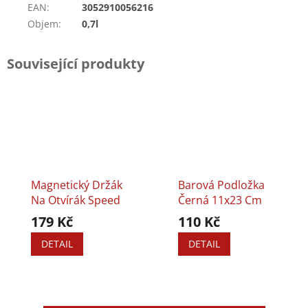
EAN
:
3052910056216
Objem
:
0,7l
Související produkty
Magnetický Držák
Barová Podložka
Na Otvírák Speed
Černá 11x23 Cm
179 Kč
110 Kč
DETAIL
DETAIL