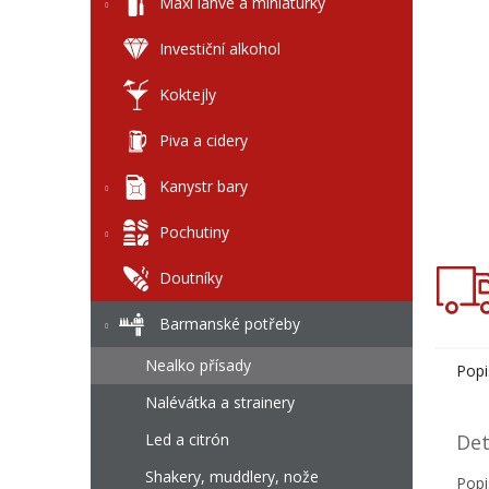
l
Maxi láhve a miniaturky
Investiční alkohol
Koktejly
Piva a cidery
Kanystr bary
Pochutiny
Doutníky
Barmanské potřeby
Nealko přísady
Popi
Nalévátka a strainery
Led a citrón
Det
Shakery, muddlery, nože
Popi