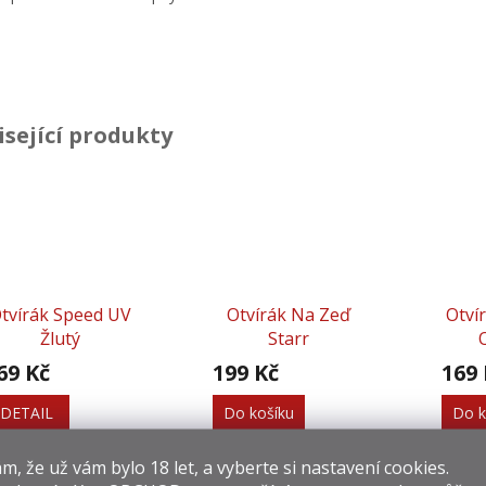
isející produkty
tvírák Speed UV
Otvírák Na Zeď
Otví
Žlutý
Starr
69 Kč
199 Kč
169 
DETAIL
Do košíku
Do k
​​, že už vám bylo 18 let, a vyberte si nastavení cookies.