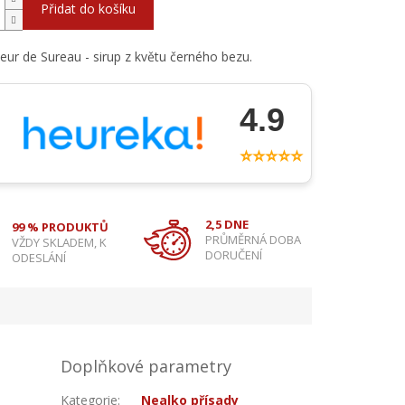
Přidat do košíku
eur de Sureau - sirup z květu černého bezu.
4.9
⭐⭐⭐⭐⭐
2,5 DNE
99 % PRODUKTŮ
PRŮMĚRNÁ DOBA
VŽDY SKLADEM, K
DORUČENÍ
ODESLÁNÍ
Doplňkové parametry
Kategorie
:
Nealko přísady