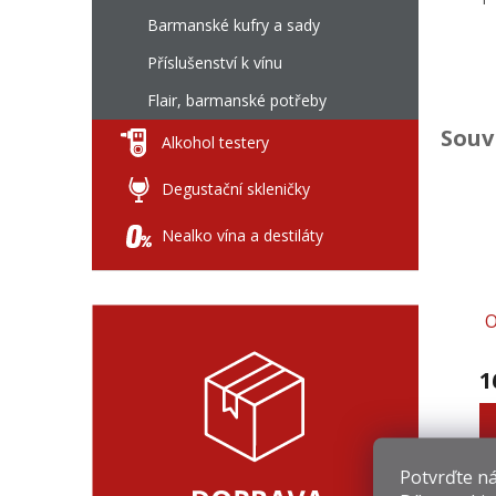
Barmanské kufry a sady
Příslušenství k vínu
Flair, barmanské potřeby
Souv
Alkohol testery
Degustační skleničky
Nealko vína a destiláty
O
1
Potvrďte nám