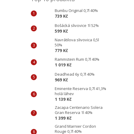
Bumbu Original 0,7l 40%
739 Kč
Bošácká slivovice 1l 52%
599 Kč
Navrátilova slivovica 0,5l
50%
779 Kč
Rammstein Rum 0,7l 40%
1 019 Kč
Deadhead 6y 0,7l 40%
969 Kč
Eminente Reserva 0,7l 41,3%
holá láhev
1 139 Kč
Zacapa Centenario Solera
Gran Reserva 1l 40%
1 399 Kč
Grand Marnier Cordon
Rouge 0,7l 40%