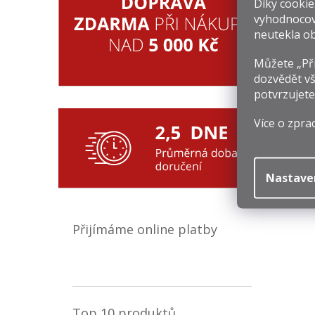
Díky cookie
vyhodnocov
neutekla ob
Můžete „Při
dozvědět vš
potvrzujete
Více o zpra
Nastave
Přijímáme online platby
Top 10 produktů