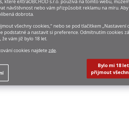
s, které
eXtraOBCHOD s.r.o.
používá na tomto webu, můžem
at návštěvnost nebo vám přizpůsobit reklamu na míru. Ab
líbená dobrota.
jmout všechny cookies,“ nebo se pod tlačítkem „Nastavení 
e podstatné a nastavit si preference. Odmítnutím cookies z
, že vám již
bylo 18 let
.
cování cookies najdete
zde
.
Bylo mi 18 let
přijmout všechn
ní