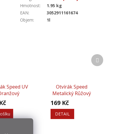
Hmotnost
:
1.95 kg
EAN
:
3052911161674
Objem
:
1l
Další
produkt
rák Speed UV
Otvírák Speed
Oranžový
Metalický Růžový
Kč
169 Kč
ošíku
DETAIL