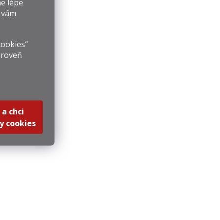
e lépe
y vám
cookies“
ároveň
 a chci
y cookies