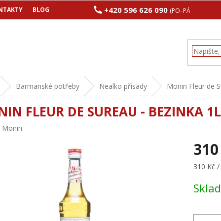
+420 596 626 090
NTAKTY
BLOG
(PO–PÁ 8:00–17:00
Barmanské potřeby
Nealko přísady
Monin Fleur de S
IN FLEUR DE SUREAU - BEZINKA 1L
:
Monin
310
Měrná
310 Kč / 
cena:
Skla