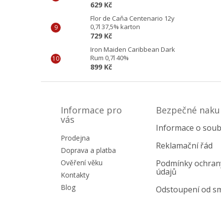
629 Kč
Flor de Caňa Centenario 12y
0,7l 37,5% karton
729 Kč
Iron Maiden Caribbean Dark
Rum 0,7l 40%
899 Kč
Z
á
p
Informace pro
Bezpečné naku
a
vás
Informace o soub
t
Prodejna
í
Reklamační řád
Doprava a platba
Ověření věku
Podmínky ochran
údajů
Kontakty
Blog
Odstoupení od s