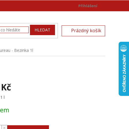
Přihlášení
)
NÁKUPNÍ
HLEDAT
Prázdný košík
KOŠÍK
ureau - Bezinka 1l
 Kč
1 l
dem