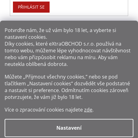
PŘIHLÁSIT SE
Potvrďte nám​​, že už vám bylo 18 let, a vyberte si
nastavení cookies.
Způsoby platby:
Díky cookies, které
eXtraOBCHOD s.r.o.
používá na
tomto webu, můžeme lépe vyhodnocovat návštěvnost
Způsoby dopravy:
nebo vám přizpůsobit reklamu na míru. Aby vám
neutekla oblíbená dobrota.
Sledujte nás na sítích:
Můžete „Přijmout všechny cookies,“ nebo se pod
tlačítkem „Nastavení cookies“ dozvědět vše podstatné
a nastavit si preference. Odmítnutím cookies zároveň
potvrzujete, že vám již
bylo 18 let
.
Zákaz prodeje alkoholu osobám mladším 18 let.
Více o zpracování cookies najdete
zde
.
Fotografie produktů jsou ilustrativní.
Nastavení