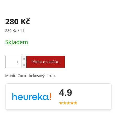
280 Kč
Měrná
280 Kč / 1 l
cena:
Skladem
Přidat do košíku
Monin Coco - kokosový sirup.
4.9
⭐⭐⭐⭐⭐