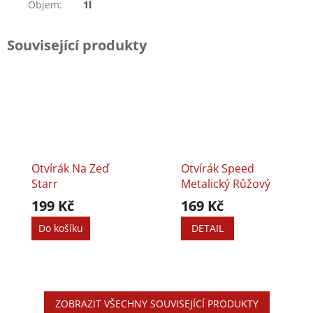
Objem
:
1l
Související produkty
Otvírák Na Zeď
Otvírák Speed
Starr
Metalický Růžový
199 Kč
169 Kč
Do košíku
DETAIL
ZOBRAZIT VŠECHNY SOUVISEJÍCÍ PRODUKTY