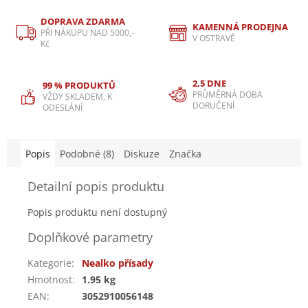
DOPRAVA ZDARMA
KAMENNÁ PRODEJNA
PŘI NÁKUPU NAD 5000,-
V OSTRAVĚ
Kč
2,5 DNE
99 % PRODUKTŮ
PRŮMĚRNÁ DOBA
VŽDY SKLADEM, K
DORUČENÍ
ODESLÁNÍ
Popis
Podobné (8)
Diskuze
Značka
Detailní popis produktu
Popis produktu není dostupný
Doplňkové parametry
Kategorie
:
Nealko přísady
Hmotnost
:
1.95 kg
EAN
:
3052910056148