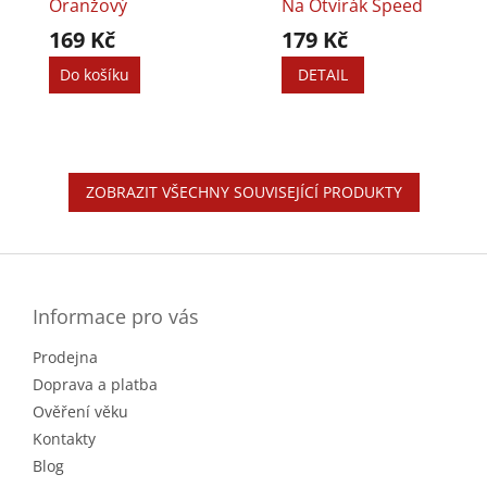
Oranžový
Na Otvírák Speed
169 Kč
179 Kč
Do košíku
DETAIL
ZOBRAZIT VŠECHNY SOUVISEJÍCÍ PRODUKTY
Z
á
p
a
Informace pro vás
t
Prodejna
í
Doprava a platba
Ověření věku
Kontakty
Blog