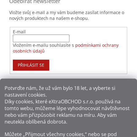
Odebírat newsletter
Vložte svůj e-mail a my vám budeme zasílat informace o
nových produktech na našem e-shopu.
E-mail
Vložením e-mailu souhlasíte s
podmínkami ochrany
osobních údajů
PŘIHLÁSIT SE
Potvrďte nám​​, že už vám bylo 18 let, a vyberte si
nastavení cookies.
Způsoby platby:
Díky cookies, které
eXtraOBCHOD s.r.o.
používá na
tomto webu, můžeme lépe vyhodnocovat návštěvnost
Způsoby dopravy:
nebo vám přizpůsobit reklamu na míru. Aby vám
neutekla oblíbená dobrota.
Sledujte nás na sítích:
Můžete „Přijmout všechny cookies,“ nebo se pod