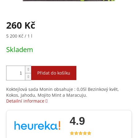
260 Kč
Měrná
5 200 Kč / 1 l
cena:
Skladem
Přidat do košíku
Koktejlová sada Monin obsahuje : 0,05l Bezinkový květ,
Kokos, Jahodu, Mojito Mint a Maracuju.
Detailní informace
4.9
⭐⭐⭐⭐⭐