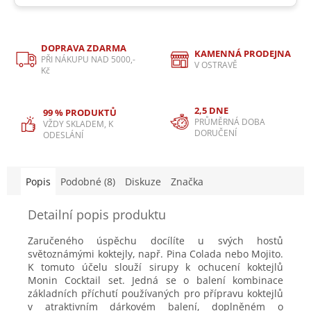
DOPRAVA ZDARMA
KAMENNÁ PRODEJNA
PŘI NÁKUPU NAD 5000,-
V OSTRAVĚ
Kč
2,5 DNE
99 % PRODUKTŮ
PRŮMĚRNÁ DOBA
VŽDY SKLADEM, K
DORUČENÍ
ODESLÁNÍ
Popis
Podobné (8)
Diskuze
Značka
Detailní popis produktu
Zaručeného úspěchu docílíte u svých hostů
světoznámými koktejly, např. Pina Colada nebo Mojito.
K tomuto účelu slouží sirupy k ochucení koktejlů
Monin Cocktail set. Jedná se o balení kombinace
základních příchutí používaných pro přípravu koktejlů
v atraktivním dárkovém balení, doplněném o