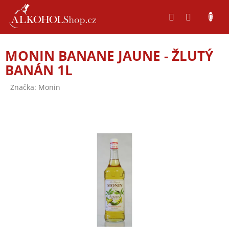
Přejít
na
obsah
MONIN BANANE JAUNE - ŽLUTÝ
BANÁN 1L
Značka:
Monin