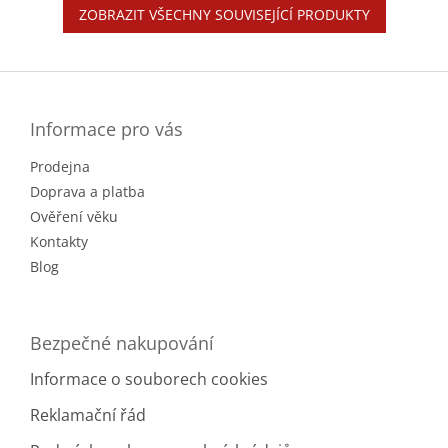
ZOBRAZIT VŠECHNY SOUVISEJÍCÍ PRODUKTY
Z
á
p
a
Informace pro vás
t
Prodejna
í
Doprava a platba
Ověření věku
Kontakty
Blog
Bezpečné nakupování
Informace o souborech cookies
Reklamační řád