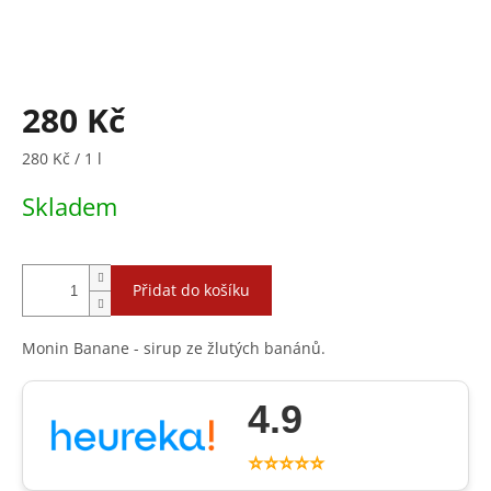
280 Kč
Měrná
280 Kč / 1 l
cena:
Skladem
Přidat do košíku
Monin Banane - sirup ze žlutých banánů.
4.9
⭐⭐⭐⭐⭐