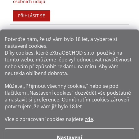
osobních údajů
PŘIHLÁSIT SE
Potvrďte nám​​, že už vám bylo 18 let, a vyberte si
nastavení cookies.
Způsoby platby:
Díky cookies, které
eXtraOBCHOD s.r.o.
používá na
tomto webu, můžeme lépe vyhodnocovat návštěvnost
Způsoby dopravy:
nebo vám přizpůsobit reklamu na míru. Aby vám
neutekla oblíbená dobrota.
Sledujte nás na sítích:
Můžete „Přijmout všechny cookies,“ nebo se pod
tlačítkem „Nastavení cookies“ dozvědět vše podstatné
a nastavit si preference. Odmítnutím cookies zároveň
potvrzujete, že vám již
bylo 18 let
.
Zákaz prodeje alkoholu osobám mladším 18 let.
Více o zpracování cookies najdete
zde
.
Fotografie produktů jsou ilustrativní.
Nastavení