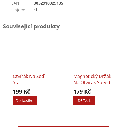
EAN
:
3052910029135
Objem
:
1l
Související produkty
Otvírák Na Zeď
Magnetický Držák
Starr
Na Otvírák Speed
199 Kč
179 Kč
Do košíku
DETAIL