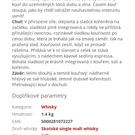
kouř do uzemněných tónů dubu a vína. Časem kouř
stoupá, jako by chtěl odrážet neuhasitelnou intenzitu
uvnitř.
Chuť:
V přirozené síle, olejovitá a sladce kořeněná na
začátku, sladkost plně integrovaná a nikdy ne přílišná,
přinášející ovocnou, rozinkově sladkou kouřovost po
celou dobu, která je bohatá jak na tmavý záměr, tak na
pražený slad. Kouřovost zesílí, když se prosadí
rašelina. Přidává se k ní slanost a celek se stává
vysušujícím, s nádechem kávové sedliny espressa.
Bohatá sladkost je krásně integrovaná s kouřem, solí a
kořením.
Závěr:
Velmi dlouhý a temně kouřový: nádherně
hřejivý ve své hluboké, temné dubové kořenitosti.
Přetrvávající kouř v dochuti.
Doplňkové parametry
Kategorie
:
Whisky
Hmotnost
:
1.4 kg
EAN
:
5000281072227
Druh whisky
:
Skotské single malt whisky