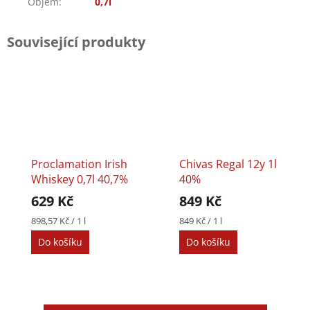
Objem
:
0,7l
Související produkty
Proclamation Irish
Chivas Regal 12y 1l
Whiskey 0,7l 40,7%
40%
629 Kč
849 Kč
Měrná
Měrná
898,57 Kč / 1 l
849 Kč / 1 l
cena:
cena:
Do košíku
Do košíku