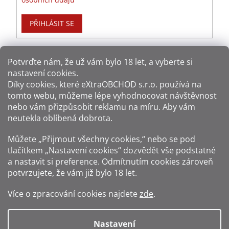
PŘIHLÁSIT SE
Potvrďte nám​​, že už vám bylo 18 let, a vyberte si
nastavení cookies.
Způsoby platby:
Díky cookies, které
eXtraOBCHOD s.r.o.
používá na
tomto webu, můžeme lépe vyhodnocovat návštěvnost
Způsoby dopravy:
nebo vám přizpůsobit reklamu na míru. Aby vám
neutekla oblíbená dobrota.
Sledujte nás na sítích:
Můžete „Přijmout všechny cookies,“ nebo se pod
tlačítkem „Nastavení cookies“ dozvědět vše podstatné
a nastavit si preference. Odmítnutím cookies zároveň
potvrzujete, že vám již
bylo 18 let
.
Zákaz prodeje alkoholu osobám mladším 18 let.
Více o zpracování cookies najdete
zde
.
Fotografie produktů jsou ilustrativní.
Nastavení