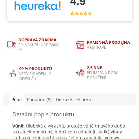
4.9
⭐⭐⭐⭐⭐
DOPRAVA ZDARMA
KAMENNÁ PRODEJNA
PŘI NÁKUPU NAD 5000,-
V OSTRAVĚ
Kč
2,5 DNE
99 % PRODUKTŮ
PRŮMĚRNÁ DOBA
VŽDY SKLADEM, K
DORUČENÍ
ODESLÁNÍ
Popis
Podobné (8)
Diskuze
Značka
Detailní popis produktu
Vůně:
Hluboká a výrazná, protože vůně tmavého dubu
a rozinek ponořených do likéru odhalují sladký vinný
sud a omezují dychtivou rašelinu, zahalující voňavý