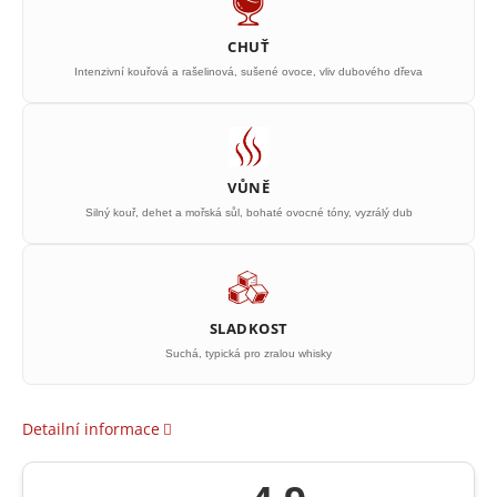
CHUŤ
Intenzivní kouřová a rašelinová, sušené ovoce, vliv dubového dřeva
VŮNĚ
Silný kouř, dehet a mořská sůl, bohaté ovocné tóny, vyzrálý dub
SLADKOST
Suchá, typická pro zralou whisky
Detailní informace