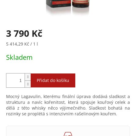
3 790 Kč
Měrná
5 414,29 Kč / 1 l
cena:
Skladem
Přidat do košíku
Mocný Lagavulin, kterému finální úprava dodává sladkost a
strukturu a navíc kořenitost, která spojuje kouřový celek a
dělá z této whisky něco výjimečného. Sladkost bohatá na
rozinky se proplétá s intenzivním rašelinovým kouřem.