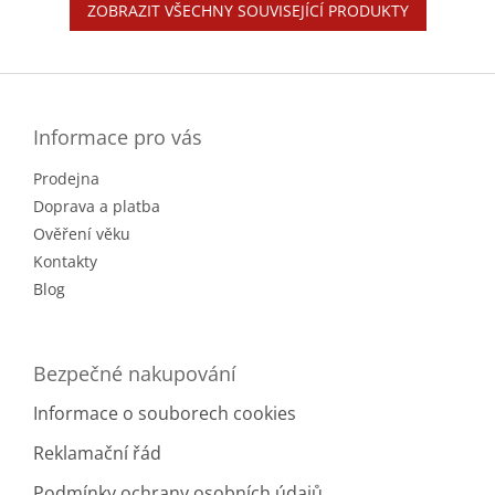
ZOBRAZIT VŠECHNY SOUVISEJÍCÍ PRODUKTY
Z
á
p
a
Informace pro vás
t
Prodejna
í
Doprava a platba
Ověření věku
Kontakty
Blog
Bezpečné nakupování
Informace o souborech cookies
Reklamační řád
Podmínky ochrany osobních údajů