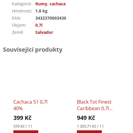
Kategorie
:
Rumy, cachaca
Hmotnost
:
1.8 kg
EAN
:
3432370003430
Objem
:
0,7l
Země
:
Salvador
Související produkty
Cachaca 51 0,7l
Black Tot Finest
40%
Caribbean 0,7l
46,2%
399 Kč
949 Kč
Měrná
Měrná
570 Kč / 1 l
1 355,71 Kč / 1 l
cena:
cena: