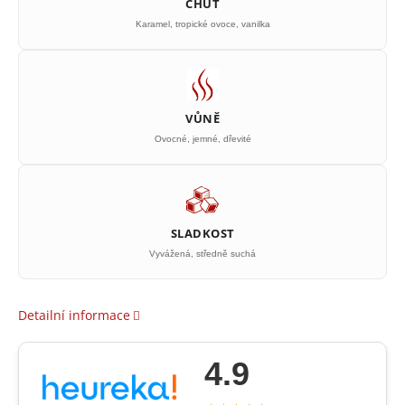
CHUŤ
Karamel, tropické ovoce, vanilka
VŮNĚ
Ovocné, jemné, dřevité
SLADKOST
Vyvážená, středně suchá
Detailní informace
4.9