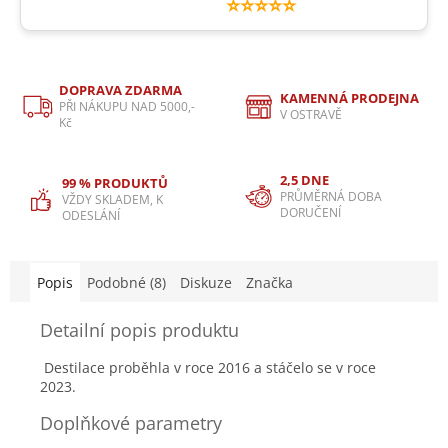
⭐⭐⭐⭐⭐
DOPRAVA ZDARMA
KAMENNÁ PRODEJNA
PŘI NÁKUPU NAD 5000,-
V OSTRAVĚ
Kč
2,5 DNE
99 % PRODUKTŮ
PRŮMĚRNÁ DOBA
VŽDY SKLADEM, K
DORUČENÍ
ODESLÁNÍ
Popis
Podobné (8)
Diskuze
Značka
Detailní popis produktu
Destilace proběhla v roce 2016 a stáčelo se v roce
2023.
Doplňkové parametry