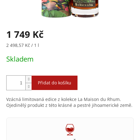
1 749 Kč
Měrná
2 498,57 Kč / 1 l
cena:
Skladem
Přidat do košíku
Vzácná limitovaná edice z kolekce La Maison du Rhum.
Ojedinělý produkt z této krásné a pestré jihoamerické země.