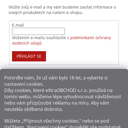
Vložte svůj e-mail a my vám budeme zasílat informace o
nových produktech na našem e-shopu.
E-mail
Vložením e-mailu souhlasíte s
podmínkami ochrany
osobních údajů
PŘIHLÁSIT SE
Potvrďte nám​​, že už vám bylo 18 let, a vyberte si
nastavení cookies.
Způsoby platby:
Díky cookies, které
eXtraOBCHOD s.r.o.
používá na
tomto webu, můžeme lépe vyhodnocovat návštěvnost
Způsoby dopravy:
nebo vám přizpůsobit reklamu na míru. Aby vám
neutekla oblíbená dobrota.
Sledujte nás na sítích:
Můžete „Přijmout všechny cookies,“ nebo se pod
tlačítkem „Nastavení cookies“ dozvědět vše podstatné