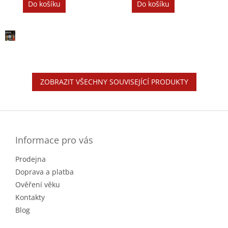
Do košíku
Do košíku
ZOBRAZIT VŠECHNY SOUVISEJÍCÍ PRODUKTY
Z
á
p
a
Informace pro vás
t
Prodejna
í
Doprava a platba
Ověření věku
Kontakty
Blog