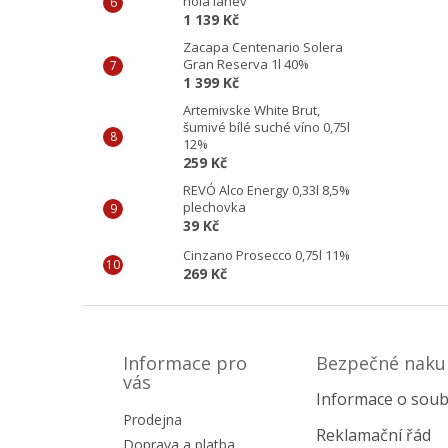
holá láhev
1 139 Kč
Zacapa Centenario Solera
Gran Reserva 1l 40%
1 399 Kč
Artemivske White Brut,
šumivé bílé suché víno 0,75l
12%
259 Kč
REVÓ Alco Energy 0,33l 8,5%
plechovka
39 Kč
Cinzano Prosecco 0,75l 11%
269 Kč
Z
á
p
Informace pro
Bezpečné naku
a
vás
Informace o soub
t
Prodejna
í
Reklamační řád
Doprava a platba