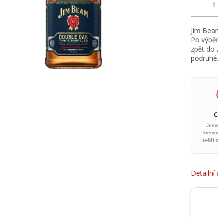
Jim Beam
Po výběr
zpět do 
podruhé
Jemn
krémo
svěží 
Detailní