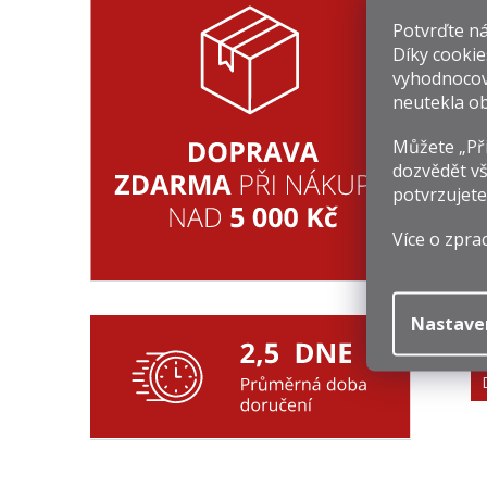
Potvrďte nám
Díky cookie
Souv
vyhodnocov
neutekla ob
Můžete „Při
dozvědět vš
potvrzujete
Více o zpra
B
W
2
Nastave
Mě
3 
ce