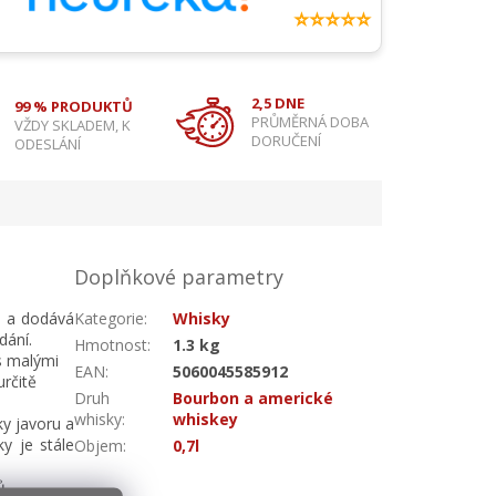
⭐⭐⭐⭐⭐
2,5 DNE
99 % PRODUKTŮ
PRŮMĚRNÁ DOBA
VŽDY SKLADEM, K
DORUČENÍ
ODESLÁNÍ
Doplňkové parametry
m a dodává
Kategorie
:
Whisky
ydání.
Hmotnost
:
1.3 kg
s malými
EAN
:
5060045585912
určitě
Druh
Bourbon a americké
whisky
:
whiskey
y javoru a
ky je stále
Objem
:
0,7l
ů.