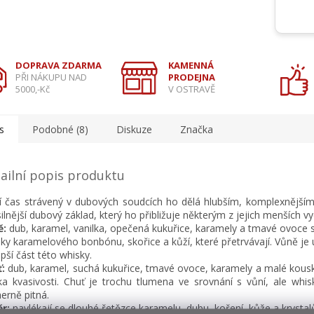
DOPRAVA ZDARMA
KAMENNÁ
PŘI NÁKUPU NAD
PRODEJNA
5000,-Kč
V OSTRAVĚ
s
Podobné (8)
Diskuze
Značka
ailní popis produktu
í čas strávený v dubových soudcích ho dělá hlubším, komplexnější
ilnější dubový základ, který ho přibližuje některým z jejich menších v
ě:
dub, karamel, vanilka, opečená kukuřice, karamely a tmavé ovoce 
ky karamelového bonbónu, skořice a kůží, které přetrvávají. Vůně je 
epší část této whisky.
:
dub, karamel, suchá kukuřice, tmavé ovoce, karamely a malé kousk
ka kvasivosti. Chuť je trochu tlumena ve srovnání s vůní, ale whis
erně pitná.
r:
navlékají se dlouhé řetězce karamelu, dubu, koření, kůže a krystal