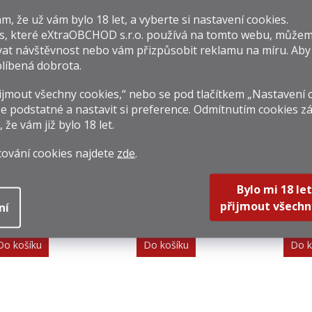
​​, že už vám bylo 18 let, a vyberte si nastavení cookies.
s, které
eXtraOBCHOD s.r.o.
používá na tomto webu, můžem
isející produkty
at návštěvnost nebo vám přizpůsobit reklamu na míru. Ab
líbená dobrota.
jmout všechny cookies,“ nebo se pod tlačítkem „Nastavení 
e podstatné a nastavit si preference. Odmítnutím cookies z
, že vám již
bylo 18 let
.
cování cookies najdete
zde
.
alvenie 14y The
Talisker Surge 0,7l
Jac
eek Of Peat 0,7l
45,8%
Bylo mi 18 let
48,3%
 249 Kč
1 499 Kč
2 44
přijmout všechn
ní
rná
Měrná
Měrná
212,86 Kč / 1 l
2 141,43 Kč / 1 l
816,33 
na:
cena:
cena:
Do košíku
Do košíku
Do k