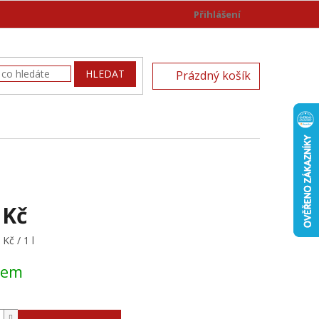
Přihlášení
)
NÁKUPNÍ
HLEDAT
Prázdný košík
KOŠÍK
 Kč
Kč / 1 l
dem