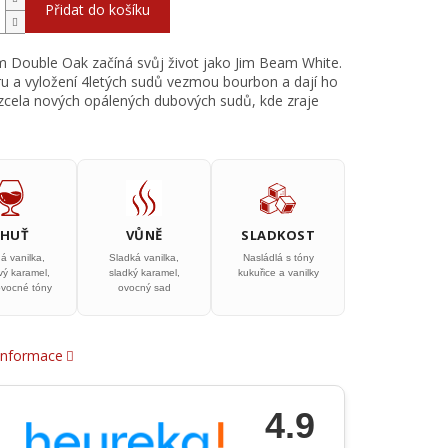
Přidat do košíku
 Double Oak začíná svůj život jako Jim Beam White.
u a vyložení 4letých sudů vezmou bourbon a dají ho
zcela nových opálených dubových sudů, kde zraje
.
CHUŤ
VŮNĚ
SLADKOST
á vanilka,
Sladká vanilka,
Nasládlá s tóny
vý karamel,
sladký karamel,
kukuřice a vanilky
ovocné tóny
ovocný sad
 informace
4.9