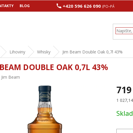
+420 596 626 090
NTAKTY
BLOG
(PO–PÁ 8:00–17:00
Lihoviny
Whisky
Jim Beam Double Oak 0,7l 43%
 BEAM DOUBLE OAK 0,7L 43%
:
Jim Beam
719
Měrná
1 027,14 
cena:
Skla