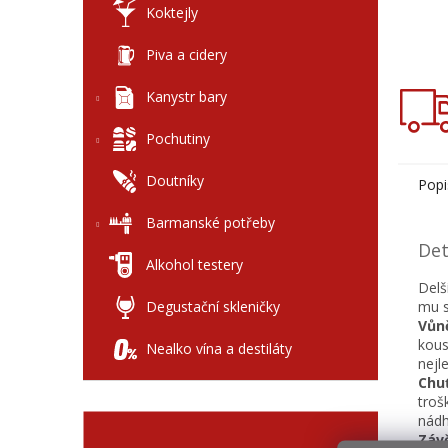
Koktejly
Piva a cidery
Kanystr bary
Pochutiny
Doutníky
Popi
Barmanské potřeby
Det
Alkohol testery
Delš
Degustační skleničky
mu s
Vůn
kous
Nealko vína a destiláty
nejl
Chuť
troš
nádh
Závě