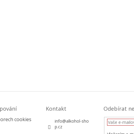
pování
Kontakt
Odebírat n
orech cookies
info
@
alkohol-sho
p.cz