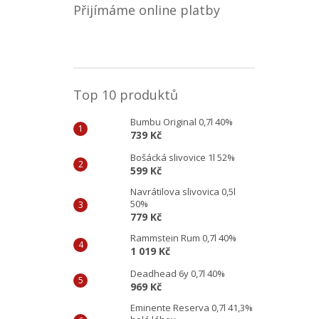
Přijímáme online platby
Top 10 produktů
Bumbu Original 0,7l 40%
739 Kč
Bošácká slivovice 1l 52%
599 Kč
Navrátilova slivovica 0,5l
50%
779 Kč
Rammstein Rum 0,7l 40%
1 019 Kč
Deadhead 6y 0,7l 40%
969 Kč
Eminente Reserva 0,7l 41,3%