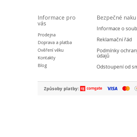
Z
á
p
Informace pro
Bezpečné naku
a
vás
Informace o soub
t
Prodejna
í
Reklamační řád
Doprava a platba
Ověření věku
Podmínky ochran
údajů
Kontakty
Blog
Odstoupení od s
Způsoby platby: