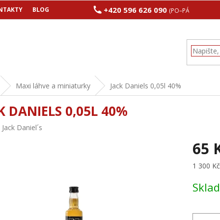
+420 596 626 090
NTAKTY
BLOG
(PO–PÁ 8:00–17:00
Maxi láhve a miniaturky
Jack Daniels 0,05l 40%
K DANIELS 0,05L 40%
:
Jack Daniel´s
65 
Měrná
1 300 Kč 
cena:
Skla