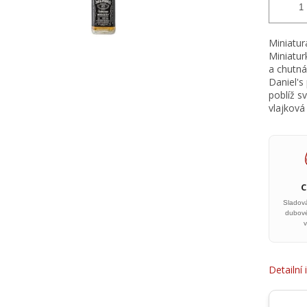
Miniatur
Miniatur
a chutná
Daniel's
poblíž sv
vlajková
Sladov
dubové
v
Detailní