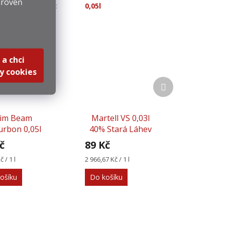
ároveň
Objem
:
0,05l
 a chci
y cookies
Další
produkt
Jim Beam
Martell VS 0,03l
urbon 0,05l
40% Stará Láhev
40%
č
89 Kč
Měrná
 / 1 l
2 966,67 Kč / 1 l
cena:
ošíku
Do košíku