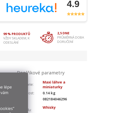
4.9
⭐⭐⭐⭐⭐
2,5 DNE
99 % PRODUKTŮ
PRŮMĚRNÁ DOBA
VŽDY SKLADEM, K
DORUČENÍ
ODESLÁNÍ
Doplňkové parametry
h dubových
Maxi láhve a
Kategorie
:
e lépe
ry silnou
miniaturky
cukrového.
y vám
Hmotnost
:
0.14 kg
jí vzácnou
EAN
:
082184046296
Druh
Whisky
cookies“
alkoholu
: