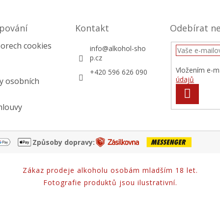
pování
Kontakt
Odebírat n
orech cookies
info
@
alkohol-sho
p.cz
Vložením e-ma
+420 596 626 090
údajů
y osobních
PŘIHLÁS
SE
mlouvy
Způsoby dopravy:
Zákaz prodeje alkoholu osobám mladším 18 let.
Fotografie produktů jsou ilustrativní.