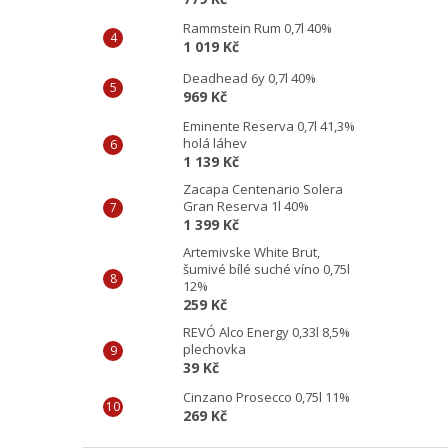
Rammstein Rum 0,7l 40%
1 019 Kč
Deadhead 6y 0,7l 40%
969 Kč
Eminente Reserva 0,7l 41,3%
holá láhev
1 139 Kč
Zacapa Centenario Solera
Gran Reserva 1l 40%
1 399 Kč
Artemivske White Brut,
šumivé bílé suché víno 0,75l
12%
259 Kč
REVÓ Alco Energy 0,33l 8,5%
plechovka
39 Kč
Cinzano Prosecco 0,75l 11%
269 Kč