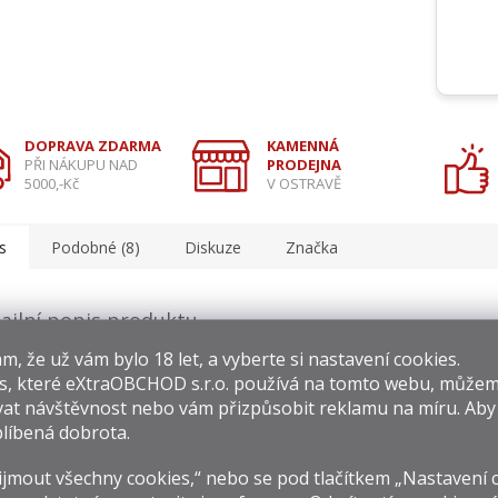
DOPRAVA ZDARMA
KAMENNÁ
PŘI NÁKUPU NAD
PRODEJNA
5000,-Kč
V OSTRAVĚ
s
Podobné (8)
Diskuze
Značka
ailní popis produktu
​​, že už vám bylo 18 let, a vyberte si nastavení cookies.
tím, než je Jack Daniel’s whiskey umístěna do čerstvě vypálenýc
s, které
eXtraOBCHOD s.r.o.
používá na tomto webu, můžem
ů, aby vyzrála, prokapává pomaličku, kapku po kapce, tři met
nanou vrstvou dřevěného uhlí, vypáleného z tvrdého dřeva javoru 
at návštěvnost nebo vám přizpůsobit reklamu na míru. Ab
o speciální postup propůjčuje Jack Daniel’s Tennessee Whiskey je
líbená dobrota.
ost.
jmout všechny cookies,“ nebo se pod tlačítkem „Nastavení 