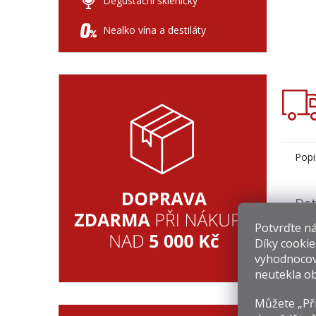
Degustační skleničky
Nealko vína a destiláty
Popi
Det
Potvrďte nám
Před
Díky cookie
sud
utěs
vyhodnocov
Tent
neutekla ob
jemn
Můžete „Při