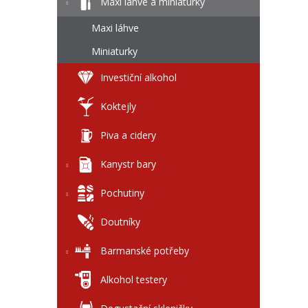
l
Maxi láhve a miniaturky
Maxi láhve
Miniaturky
Investiční alkohol
Koktejly
Piva a cidery
Kanystr bary
Pochutiny
Doutníky
Barmanské potřeby
Alkohol testery