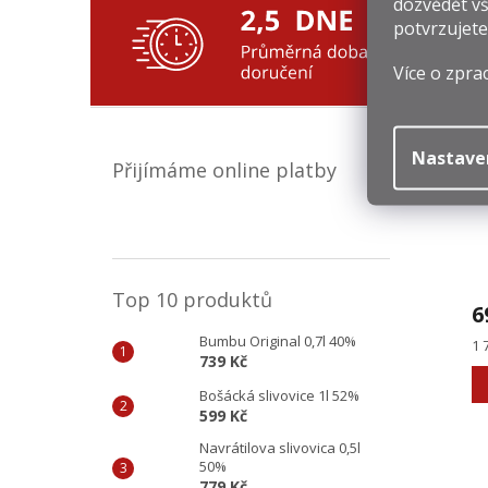
dozvědět vš
potvrzujete
Více o zpra
Souv
Nastave
Přijímáme online platby
Top 10 produktů
6
Bumbu Original 0,7l 40%
Mě
1 
739 Kč
ce
Bošácká slivovice 1l 52%
599 Kč
Navrátilova slivovica 0,5l
50%
779 Kč