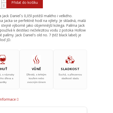
Přidat do košíku
a Jack Daniel´s 0,05l potěší malého i velkého.
ka Jacka se perfektně hodí na výlety. Je skladná, malá
 stejně výborně jako objemnější kolega. Palírna Jack
 používá k destilaci neželezitou vodu z potoka Hollow
é palírny. Jack Daniel's old no. 7 (též black label) je
 loď JD.
CHUŤ
VŮNĚ
SLADKOST
á, s náznaky
Dřevitá, s lehkým
Suchá, s přirozenou
ho dřeva a
kouřem nebo
sladkostí sladu
anilky
ovocným tónem
 informace