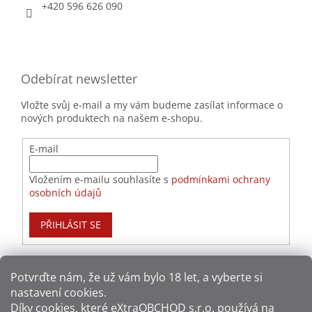
+420 596 626 090
Odebírat newsletter
Vložte svůj e-mail a my vám budeme zasílat informace o
nových produktech na našem e-shopu.
E-mail
Vložením e-mailu souhlasíte s
podmínkami ochrany
osobních údajů
PŘIHLÁSIT SE
Potvrďte nám​​, že už vám bylo 18 let, a vyberte si
nastavení cookies.
Způsoby platby:
Díky cookies, které
eXtraOBCHOD s.r.o.
používá na