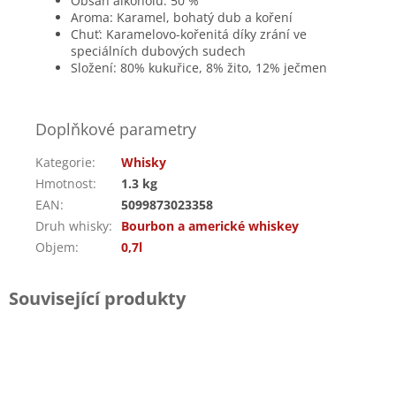
Obsah alkoholu: 50 %
Aroma: Karamel, bohatý dub a koření
Chuť: Karamelovo-kořenitá díky zrání ve
speciálních dubových sudech
Složení: 80% kukuřice, 8% žito, 12% ječmen
Doplňkové parametry
Kategorie
:
Whisky
Hmotnost
:
1.3 kg
EAN
:
5099873023358
Druh whisky
:
Bourbon a americké whiskey
Objem
:
0,7l
Související produkty