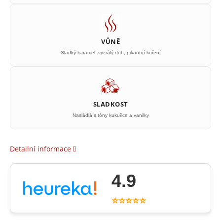
VŮNĚ
Sladký karamel, vyzrálý dub, pikantní koření
SLADKOST
Nasládlá s tóny kukuřice a vanilky
Detailní informace
4.9
⭐⭐⭐⭐⭐