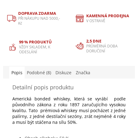
DOPRAVA ZDARMA
KAMENNÁ PRODEJNA
PŘI NÁKUPU NAD 5000,-
V OSTRAVĚ
Kč
2,5 DNE
99 % PRODUKTŮ
PRŮMĚRNÁ DOBA
VŽDY SKLADEM, K
DORUČENÍ
ODESLÁNÍ
Popis
Podobné (8)
Diskuze
Značka
Detailní popis produktu
Americká bonded whiskey, která se vyrábí podle
původního zákona z roku 1897 zaručujícího vysokou
kvalitu. Tato prémiová whiskey musí pocházet z jedné
palírny, z jedné destilační sezóny, zrát nejméně 4 roky
a musí být stáčena na sílu 50%.