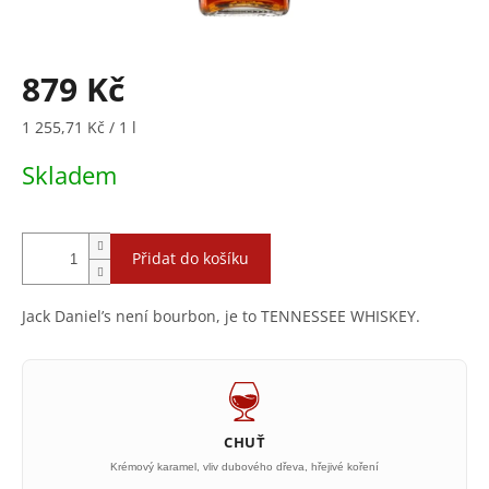
879 Kč
Měrná
1 255,71 Kč / 1 l
cena:
Skladem
Přidat do košíku
Jack Daniel’s není bourbon, je to TENNESSEE WHISKEY.
CHUŤ
Krémový karamel, vliv dubového dřeva, hřejivé koření