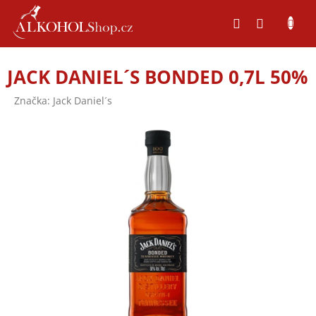
Přejít
na
obsah
JACK DANIEL´S BONDED 0,7L 50%
Značka:
Jack Daniel´s