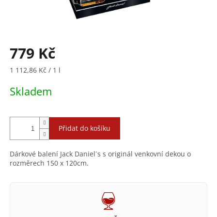
779 Kč
Měrná
1 112,86 Kč / 1 l
cena:
Skladem
Přidat do košíku
Dárkové balení Jack Daniel´s s originál venkovní dekou o
rozměrech 150 x 120cm.