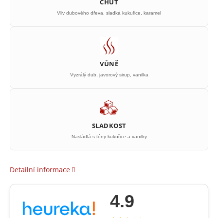
CHUŤ
Vliv dubového dřeva, sladká kukuřice, karamel
VŮNĚ
Vyzrálý dub, javorový sirup, vanilka
SLADKOST
Nasládlá s tóny kukuřice a vanilky
Detailní informace
4.9