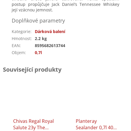
postup propůjčuje Jack Daniel’s Tennessee Whiskey
její vzácnou jemnost.
Doplňkové parametry
Kategorie
:
Dárková balení
Hmotnost
:
2.2 kg
EAN
:
8595682613744
Objem
:
0,7l
Související produkty
Chivas Regal Royal
Planteray
Salute 23y The
Sealander 0,7l 40%