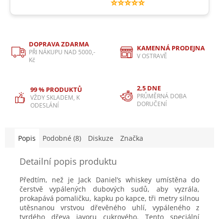
⭐⭐⭐⭐⭐
DOPRAVA ZDARMA
KAMENNÁ PRODEJNA
PŘI NÁKUPU NAD 5000,-
V OSTRAVĚ
Kč
2,5 DNE
99 % PRODUKTŮ
PRŮMĚRNÁ DOBA
VŽDY SKLADEM, K
DORUČENÍ
ODESLÁNÍ
Popis
Podobné (8)
Diskuze
Značka
Detailní popis produktu
Předtím, než je Jack Daniel’s whiskey umístěna do
čerstvě vypálených dubových sudů, aby vyzrála,
prokapává pomaličku, kapku po kapce, tři metry silnou
utěsnanou vrstvou dřevěného uhlí, vypáleného z
tvrdého dřeva javoru cukrového. Tento speciální