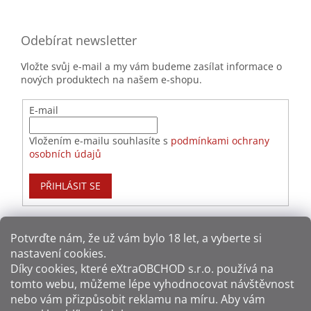
Odebírat newsletter
Vložte svůj e-mail a my vám budeme zasílat informace o
nových produktech na našem e-shopu.
E-mail
Vložením e-mailu souhlasíte s
podmínkami ochrany
osobních údajů
PŘIHLÁSIT SE
Potvrďte nám​​, že už vám bylo 18 let, a vyberte si
nastavení cookies.
Způsoby platby:
Díky cookies, které
eXtraOBCHOD s.r.o.
používá na
tomto webu, můžeme lépe vyhodnocovat návštěvnost
Způsoby dopravy:
nebo vám přizpůsobit reklamu na míru. Aby vám