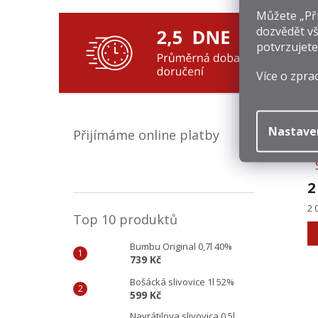
ce
Můžete „Při
dozvědět vš
potvrzujete
Více o zpra
Nastave
Přijímáme online platby
2
Mě
2 
Top 10 produktů
ce
Bumbu Original 0,7l 40%
739 Kč
Bošácká slivovice 1l 52%
599 Kč
Navrátilova slivovica 0,5l