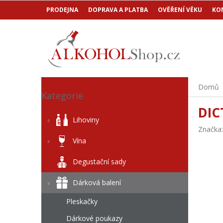
Přejít
PRODEJNA
DOPRAVA A PLATBA
OVĚŘENÍ VĚKU
KO
na
obsah
P
Přeskočit
Domů
o
Kategorie
kategorie
s
DIC
t
Lihoviny
r
Značka
a
Vína
n
n
Degustační sady
í
p
Dárková balení
a
n
Pleskačky
e
Dárkové poukazy