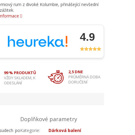
miový rum z divoké Kolumbie, přinášející nevšední
zážitek.
 informace
4.9
⭐⭐⭐⭐⭐
2,5 DNE
99 % PRODUKTŮ
PRŮMĚRNÁ DOBA
VŽDY SKLADEM, K
DORUČENÍ
ODESLÁNÍ
Doplňkové parametry
 sudech po
Kategorie
:
Dárková balení