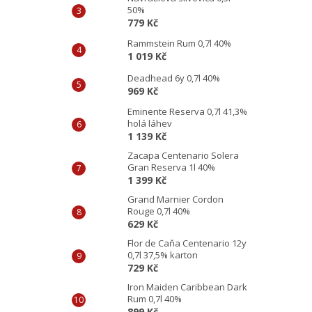
50%
779 Kč
Rammstein Rum 0,7l 40%
1 019 Kč
Deadhead 6y 0,7l 40%
969 Kč
Eminente Reserva 0,7l 41,3%
holá láhev
1 139 Kč
Zacapa Centenario Solera
Gran Reserva 1l 40%
1 399 Kč
Grand Marnier Cordon
Rouge 0,7l 40%
629 Kč
Flor de Caňa Centenario 12y
0,7l 37,5% karton
729 Kč
Iron Maiden Caribbean Dark
Rum 0,7l 40%
899 Kč