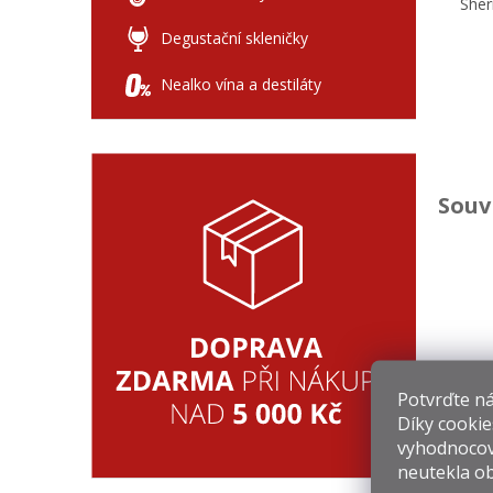
Sher
Degustační skleničky
Nealko vína a destiláty
Souv
Z
Potvrďte nám
Díky cookie
7
vyhodnocov
neutekla ob
Mě
10