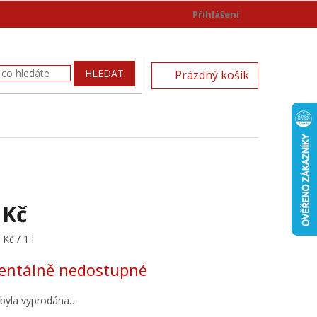
Přihlášení
)
NÁKUPNÍ
HLEDAT
Prázdný košík
KOŠÍK
 Kč
Kč / 1 l
ntálně nedostupné
 byla vyprodána…