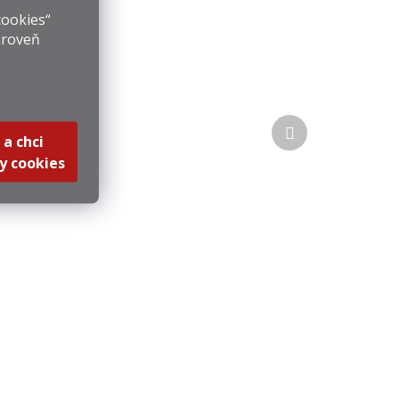
cookies“
ošíku
ároveň
Další
produkt
 a chci
y cookies