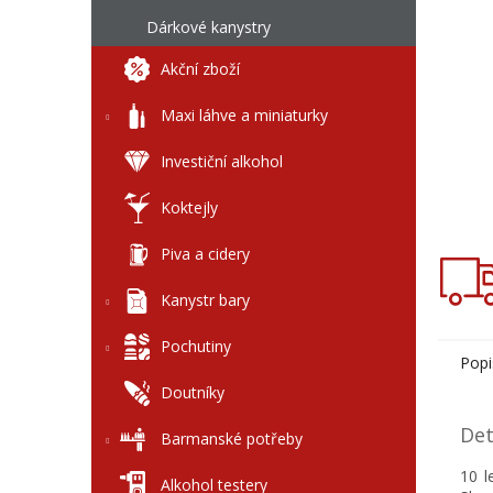
l
Dárkové kanystry
Akční zboží
Maxi láhve a miniaturky
Investiční alkohol
Koktejly
Piva a cidery
Kanystr bary
Pochutiny
Popi
Doutníky
Det
Barmanské potřeby
10 l
Alkohol testery