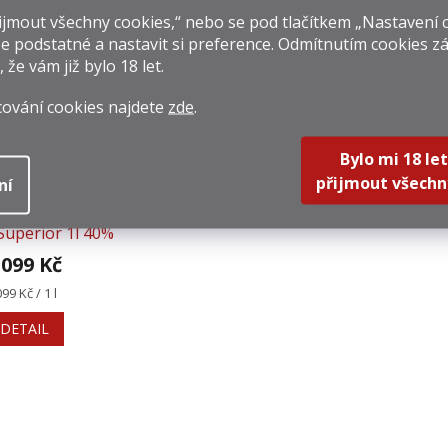
na:
cena:
cena:
jmout všechny cookies,“ nebo se pod tlačítkem „Nastavení 
Do košíku
Do košíku
Do k
e podstatné a nastavit si preference. Odmítnutím cookies z
, že vám již
bylo 18 let
.
cování cookies najdete
zde
.
Bylo mi 18 let
přijmout všechn
ní
Braastad XO
Superior 1l 40%
 099 Kč
rná
099 Kč / 1 l
na:
DETAIL