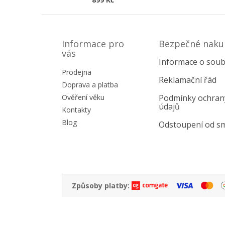
Z
á
p
Informace pro
Bezpečné naku
a
vás
Informace o soub
t
Prodejna
í
Reklamační řád
Doprava a platba
Ověření věku
Podmínky ochran
údajů
Kontakty
Blog
Odstoupení od s
Způsoby platby: