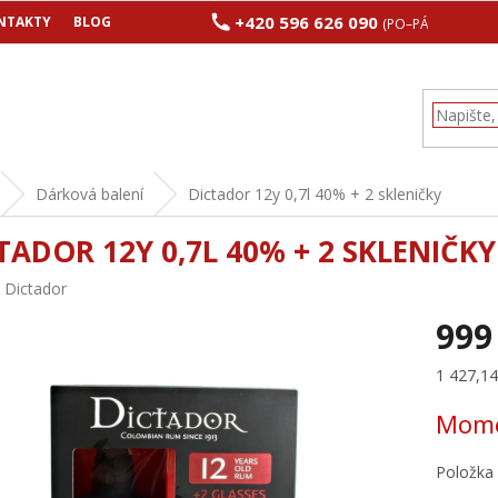
+420 596 626 090
NTAKTY
BLOG
(PO–PÁ 8:00–17:00
Dárková balení
Dictador 12y 0,7l 40% + 2 skleničky
TADOR 12Y 0,7L 40% + 2 SKLENIČKY
:
Dictador
999
Měrná
1 427,14 
cena:
Mome
Položka