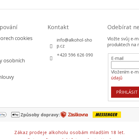
pování
Kontakt
Odebírat n
orech cookies
Vložte svůj e-
info
@
alkohol-sho
produktech na 
p.cz
+420 596 626 090
E-mail
y osobních
Vložením e-ma
mlouvy
údajů
PŘIHLÁSIT
Způsoby dopravy:
Zákaz prodeje alkoholu osobám mladším 18 let.