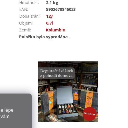
Hmotnost
:
2.1 kg
EAN
:
5902670846023
Doba zrání
:
12y
Objem
:
0,7l
Země
:
Kolumbie
Položka byla vyprodána…
ivas Royal
ute 25y The
e lépe
sured Blend
0 Kč
y vám
0,7l 40%
Kč / 1 l