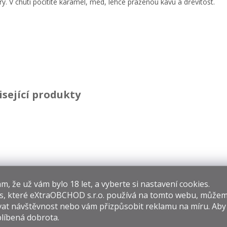
ry. V chuti pocítíte karamel, med, lehce praženou kávu a dřevitost.
isející produkty
acapa Royal 0,7l
Kvint Miniset Box
Ch
​​, že už vám bylo 18 let, a vyberte si nastavení cookies.
45%
14-33y 40% (set 4x
Sal
s, které
eXtraOBCHOD s.r.o.
používá na tomto webu, můžem
0,05l)
Trea
 690 Kč
749 Kč
7 49
at návštěvnost nebo vám přizpůsobit reklamu na míru. Ab
líbená dobrota.
rná
Měrná
Měrná
 985,71 Kč / 1 l
3 745 Kč / 1 l
10 700 