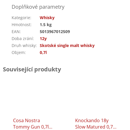
Doplňkové parametry
Kategorie
:
Whisky
Hmotnost
:
1.5 kg
EAN
:
5013967012509
Doba zrání
:
12y
Druh whisky
:
Skotské single malt whisky
Objem
:
0,7l
Související produkty
Cosa Nostra
Knockando 18y
Tommy Gun 0,7l
Slow Matured 0,7l