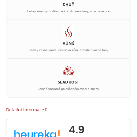
CHUŤ
Lehký kouřový podtón, svěží citrusové tóny, sušené ovoce
VŮNĚ
Jemný závan kouře, citrusová kůra, bohaté ovocné tóny
SLADKOST
Jemně nasládlá po sušeném ovoci a sherry
Detailní informace
4.9