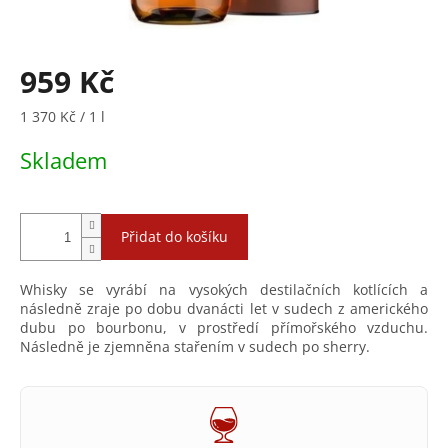
959 Kč
Měrná
1 370 Kč / 1 l
cena:
Skladem
Přidat do košíku
Whisky se vyrábí na vysokých destilačních kotlících a
následně zraje po dobu dvanácti let v sudech z amerického
dubu po bourbonu, v prostředí přímořského vzduchu.
Následně je zjemněna stařením v sudech po sherry.