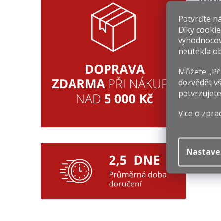
Potvrďte nám
Díky cookie
vyhodnocov
neutekla ob
Můžete „Při
S
dozvědět vš
potvrzujete
3
Více o zpra
Mě
79
ce
Nastave