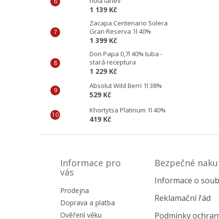
holá láhev
1 139 Kč
Zacapa Centenario Solera
Gran Reserva 1l 40%
1 399 Kč
Don Papa 0,7l 40% tuba -
stará receptura
1 229 Kč
Absolut Wild Berri 1l 38%
529 Kč
Khortytsa Platinum 1l 40%
419 Kč
Z
á
p
Informace pro
Bezpečné naku
a
vás
Informace o soub
t
Prodejna
í
Reklamační řád
Doprava a platba
Ověření věku
Podmínky ochran