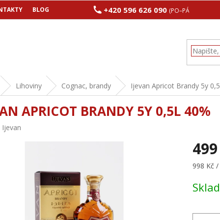
+420 596 626 090
NTAKTY
BLOG
(PO–PÁ 8:00–17:00
Lihoviny
Cognac, brandy
Ijevan Apricot Brandy 5y 0,
VAN APRICOT BRANDY 5Y 0,5L 40%
:
Ijevan
499
Měrná
998 Kč / 
cena:
Skla