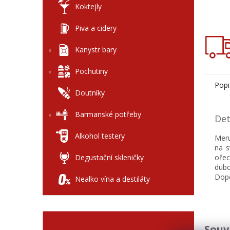
Koktejly
Piva a cidery
Kanystr bary
Pochutiny
Popi
Doutníky
Barmanské potřeby
Det
Alkohol testery
Meru
na s
Degustační skleničky
ořec
dubo
Dopo
Nealko vína a destiláty
Souv