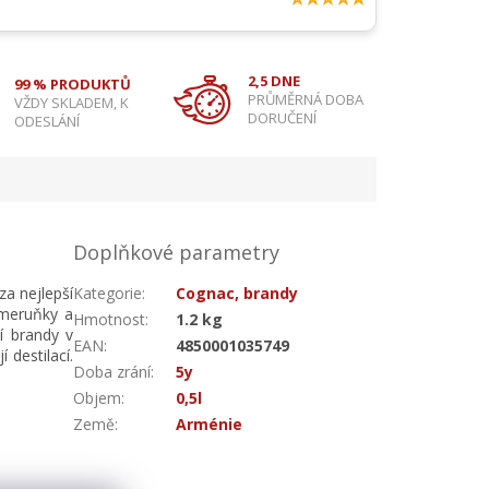
2,5 DNE
99 % PRODUKTŮ
PRŮMĚRNÁ DOBA
VŽDY SKLADEM, K
DORUČENÍ
ODESLÁNÍ
Doplňkové parametry
za nejlepší
Kategorie
:
Cognac, brandy
 meruňky a
Hmotnost
:
1.2 kg
ní brandy v
EAN
:
4850001035749
 destilací.
Doba zrání
:
5y
Objem
:
0,5l
Země
:
Arménie