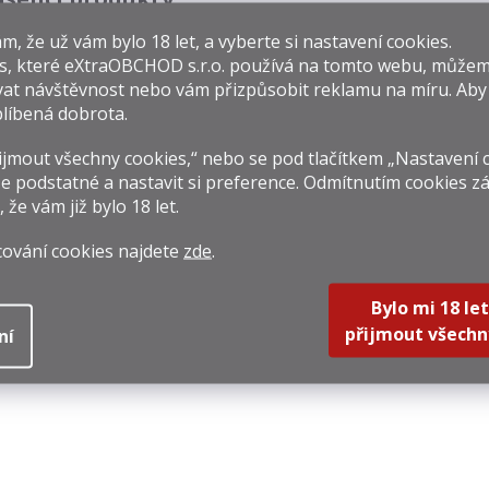
​​, že už vám bylo 18 let, a vyberte si nastavení cookies.
s, které
eXtraOBCHOD s.r.o.
používá na tomto webu, můžem
at návštěvnost nebo vám přizpůsobit reklamu na míru. Ab
líbená dobrota.
jmout všechny cookies,“ nebo se pod tlačítkem „Nastavení 
arajishvili Tikhari
Ijevan "Hlava Orla"
Bard
e podstatné a nastavit si preference. Odmítnutím cookies z
0,5l 40%
5y 0,35l 40%
Hon
, že vám již
bylo 18 let
.
99 Kč
769 Kč
239 
cování cookies najdete
zde
.
rná
Měrná
Měrná
8 Kč / 1 l
2 197,14 Kč / 1 l
341,43 
na:
cena:
cena:
Bylo mi 18 let
Do košíku
Do košíku
Do k
přijmout všechn
ní