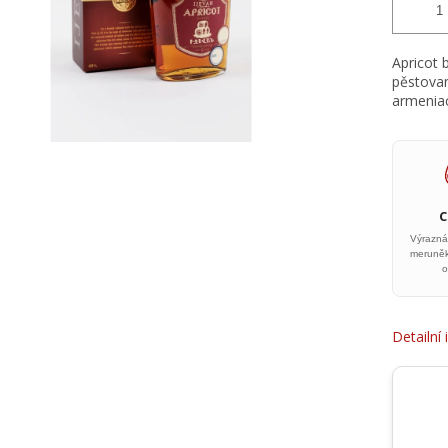
Apricot 
pěstovan
armeniac
Výrazná
meruněk
o
Detailní