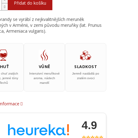
Přidat do košíku
brandy se vyrábí z nejkvalitnějších meruněk
ých v Arménii, v zemi původu meruňky (lat. Prunus
a, Armeniaca vulgaris).
CHUŤ
VŮNĚ
SLADKOST
 chuť zralých
Intenzivní meruňkové
Jemně nasládlá po
, jemné tóny
aroma, nádech
zralém ovoci
řechů
mandlí
 informace
4.9
⭐⭐⭐⭐⭐