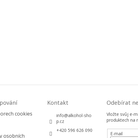
pování
Kontakt
Odebírat n
orech cookies
Vložte svůj e-
info
@
alkohol-sho
produktech na 
p.cz
+420 596 626 090
E-mail
y osobních