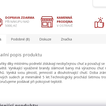
DOPRAVA ZDARMA
KAMENNÁ
PŘI NÁKUPU NAD
PRODEJNA
5000,-Kč
V OSTRAVĚ
s
Podobné (8)
Diskuze
Značka
ailní popis produktu
ňky díky místnímu podnebí získávají neobyčejnou chuť a považují se 
větě. Vynikající vyvážené brandy slámové barvy má výraznou chuť
hů. Vyniká svou plností, jemností a dlouhotrvající chutí. Doba zrá
vých sudech je minimálně 5 let.Technologicky prochází šetrnou trojí
ručujeme podávat při pokojové teplotě.
isející produkty