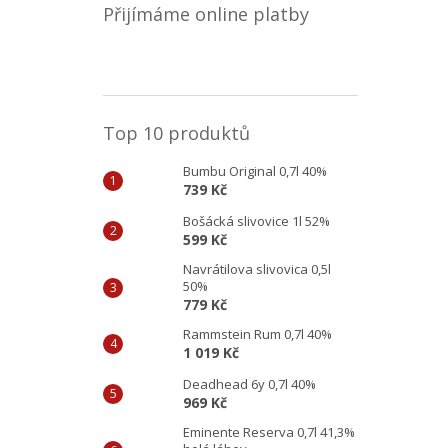
Přijímáme online platby
Top 10 produktů
Bumbu Original 0,7l 40%
739 Kč
Bošácká slivovice 1l 52%
599 Kč
Navrátilova slivovica 0,5l
50%
779 Kč
Rammstein Rum 0,7l 40%
1 019 Kč
Deadhead 6y 0,7l 40%
969 Kč
Eminente Reserva 0,7l 41,3%