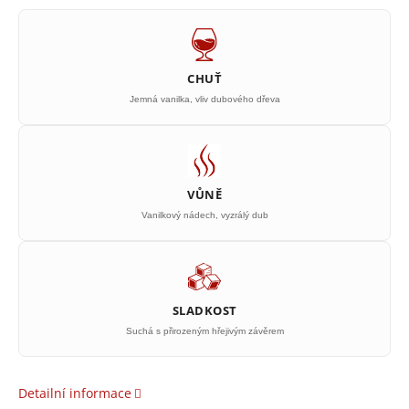
CHUŤ
Jemná vanilka, vliv dubového dřeva
VŮNĚ
Vanilkový nádech, vyzrálý dub
SLADKOST
Suchá s přirozeným hřejivým závěrem
Detailní informace