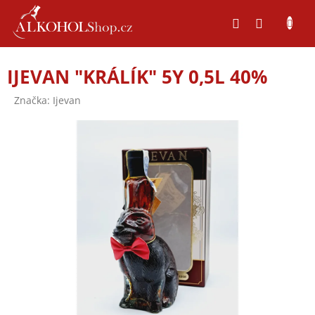
Přejít
na
obsah
IJEVAN "KRÁLÍK" 5Y 0,5L 40%
Značka:
Ijevan