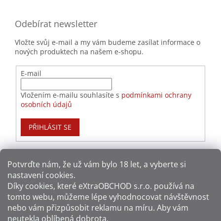
Odebírat newsletter
Vložte svůj e-mail a my vám budeme zasílat informace o
nových produktech na našem e-shopu.
E-mail
Vložením e-mailu souhlasíte s
podmínkami ochrany
osobních údajů
PŘIHLÁSIT SE
Potvrďte nám​​, že už vám bylo 18 let, a vyberte si
nastavení cookies.
Způsoby platby:
Díky cookies, které
eXtraOBCHOD s.r.o.
používá na
tomto webu, můžeme lépe vyhodnocovat návštěvnost
Způsoby dopravy:
nebo vám přizpůsobit reklamu na míru. Aby vám
neutekla oblíbená dobrota.