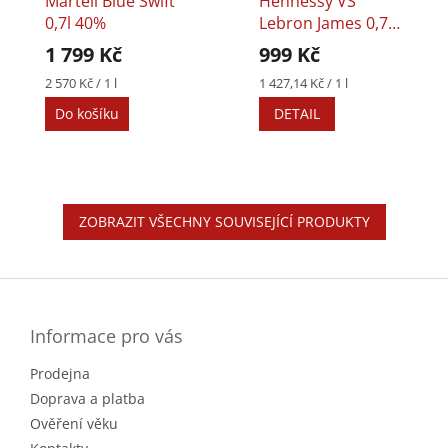
Martell Blue Swift
Hennessy VS
0,7l 40%
Lebron James 0,7l
40%
1 799 Kč
999 Kč
Měrná
Měrná
2 570 Kč / 1 l
1 427,14 Kč / 1 l
cena:
cena:
Do košíku
DETAIL
ZOBRAZIT VŠECHNY SOUVISEJÍCÍ PRODUKTY
Z
á
p
a
Informace pro vás
t
Prodejna
í
Doprava a platba
Ověření věku