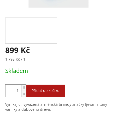
899 Kč
Měrná
1 798 Kč / 1 l
cena:
Skladem
Přidat do košíku
Vynikající, vyvážená arménská brandy značky Ijevan s tóny
vanilky a dubového dřeva.