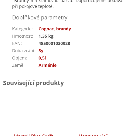
Brandy má slámovou barvu. Doporučujeme podávat
při pokojové teplotě.
Doplňkové parametry
Kategorie
:
Cognac, brandy
Hmotnost
:
1.35 kg
EAN
:
4850001030928
Doba zrání
:
5y
Objem
:
0,5l
Země
:
Arménie
Související produkty