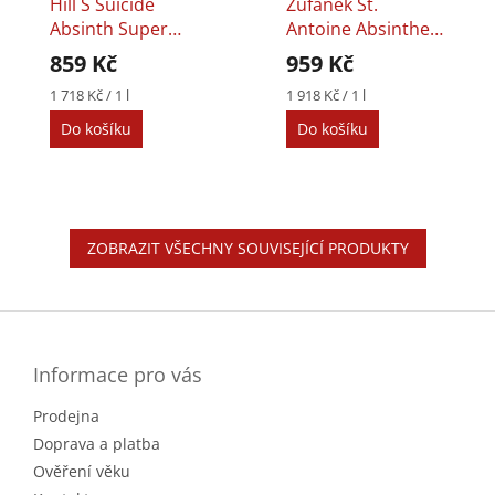
Hill´s Suicide
Žufánek St.
Absinth Super
Antoine Absinthe
Strong 0,5l 79,9%
0,5l 70%
859 Kč
959 Kč
Měrná
Měrná
1 718 Kč / 1 l
1 918 Kč / 1 l
cena:
cena:
Do košíku
Do košíku
ZOBRAZIT VŠECHNY SOUVISEJÍCÍ PRODUKTY
Z
á
p
a
Informace pro vás
t
Prodejna
í
Doprava a platba
Ověření věku