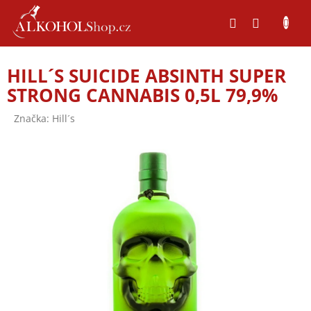
Přejít
na
obsah
HILL´S SUICIDE ABSINTH SUPER
STRONG CANNABIS 0,5L 79,9%
Značka:
Hill´s