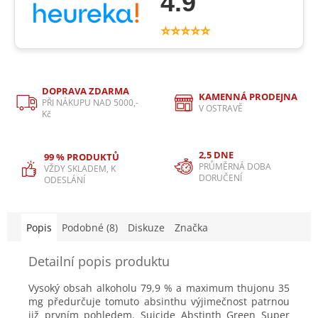
4.9
⭐⭐⭐⭐⭐
DOPRAVA ZDARMA
KAMENNÁ PRODEJNA
PŘI NÁKUPU NAD 5000,-
V OSTRAVĚ
Kč
2,5 DNE
99 % PRODUKTŮ
PRŮMĚRNÁ DOBA
VŽDY SKLADEM, K
DORUČENÍ
ODESLÁNÍ
Popis
Podobné (8)
Diskuze
Značka
Detailní popis produktu
Vysoký obsah alkoholu 79,9 % a maximum thujonu 35
mg předurčuje tomuto absinthu výjimečnost patrnou
již prvním pohledem. Suicide Abstinth Green Super