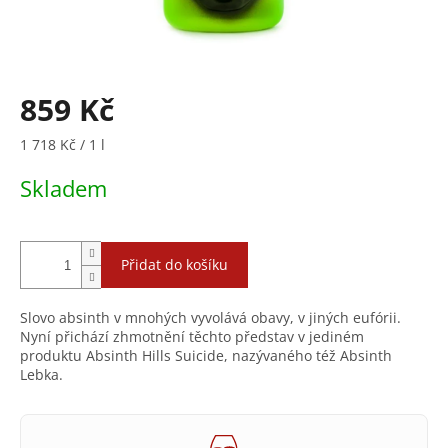
859 Kč
Měrná
1 718 Kč / 1 l
cena:
Skladem
Přidat do košíku
Slovo absinth v mnohých vyvolává obavy, v jiných eufórii.
Nyní přichází zhmotnění těchto představ v jediném
produktu Absinth Hills Suicide, nazývaného též Absinth
Lebka.