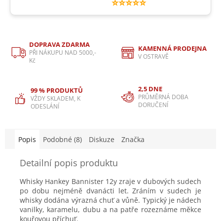
⭐⭐⭐⭐⭐
DOPRAVA ZDARMA
KAMENNÁ PRODEJNA
PŘI NÁKUPU NAD 5000,-
V OSTRAVĚ
Kč
2,5 DNE
99 % PRODUKTŮ
PRŮMĚRNÁ DOBA
VŽDY SKLADEM, K
DORUČENÍ
ODESLÁNÍ
Popis
Podobné (8)
Diskuze
Značka
Detailní popis produktu
Whisky Hankey Bannister 12y zraje v dubových sudech
po dobu nejméně dvanácti let. Zráním v sudech je
whisky dodána výrazná chuť a vůně. Typický je nádech
vanilky, karamelu, dubu a na patře rozeznáme měkce
kouřovou příchuť.