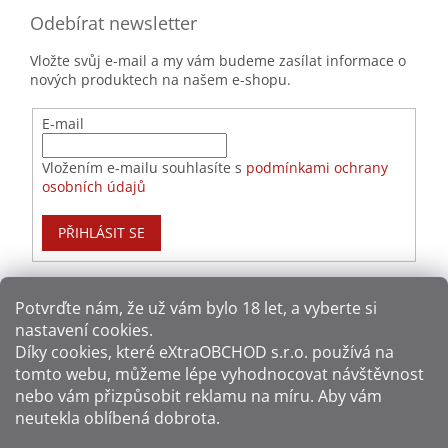
Odebírat newsletter
Vložte svůj e-mail a my vám budeme zasílat informace o
nových produktech na našem e-shopu.
E-mail
Vložením e-mailu souhlasíte s
podmínkami ochrany
osobních údajů
PŘIHLÁSIT SE
Potvrďte nám​​, že už vám bylo 18 let, a vyberte si
nastavení cookies.
Způsoby platby:
Díky cookies, které
eXtraOBCHOD s.r.o.
používá na
tomto webu, můžeme lépe vyhodnocovat návštěvnost
Způsoby dopravy:
nebo vám přizpůsobit reklamu na míru. Aby vám
neutekla oblíbená dobrota.
Sledujte nás na sítích: