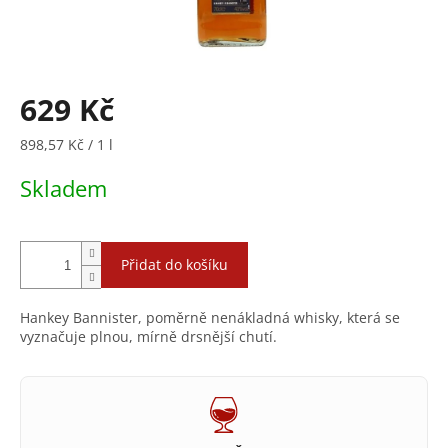
629 Kč
Měrná
898,57 Kč / 1 l
cena:
Skladem
Přidat do košíku
Hankey Bannister, poměrně nenákladná whisky, která se
vyznačuje plnou, mírně drsnější chutí.