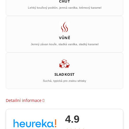
CHUŤ
Lehký kouřový podtón, jemná vanilka, krémový karamel
VŮNĚ
Jemný závan kouře, sladká vanilka, sladký karamel
SLADKOST
Suchá, typická pro zralou whisky
Detailní informace
4.9