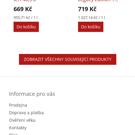
0,7l 43%
669 Kč
719 Kč
Měrná
Měrná
955,71 Kč / 1 l
1 027,14 Kč / 1 l
cena:
cena:
Do košíku
Do košíku
ZOBRAZIT VŠECHNY SOUVISEJÍCÍ PRODUKTY
Z
á
p
a
Informace pro vás
t
Prodejna
í
Doprava a platba
Ověření věku
Kontakty