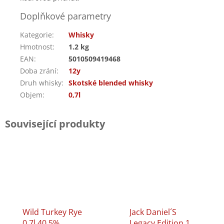
Doplňkové parametry
Kategorie
:
Whisky
Hmotnost
:
1.2 kg
EAN
:
5010509419468
Doba zrání
:
12y
Druh whisky
:
Skotské blended whisky
Objem
:
0,7l
Související produkty
Wild Turkey Rye
Jack Daniel´s
0,7l 40,5%
Legacy Edition 1