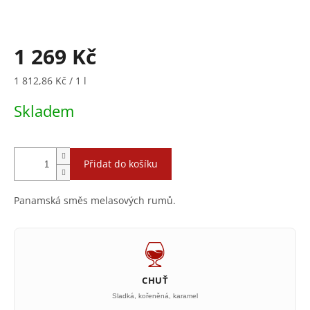
1 269 Kč
Měrná
1 812,86 Kč / 1 l
cena:
Skladem
Přidat do košíku
Panamská směs melasových rumů.
CHUŤ
Sladká, kořeněná, karamel