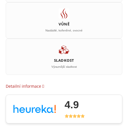
VŮNĚ
Nasládlé, kořeněné, ovocné
SLADKOST
Výraznější sladkost
Detailní informace
4.9
⭐⭐⭐⭐⭐