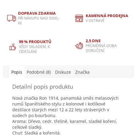
DOPRAVA ZDARMA
KAMENNÁ PRODEJNA
PŘI NÁKUPU NAD 5000,-
V OSTRAVĚ
Kč
2,5 DNE
99 % PRODUKTŮ
PRŮMĚRNÁ DOBA
VŽDY SKLADEM, K
DORUČENÍ
ODESLÁNÍ
Popis
Podobné (8)
Diskuze
Značka
Detailní popis produktu
Nová značka Ron 1914, panamská směs melasových
rumů španělského stylu z kolonové i kotlíkové
destilace starých mezi 12 a 22 lety strávených v
sudech po bourbonu.
Aroma: Dřevo, cedr, třešně, karamel, sladké koření,
celkově sladký.
Chuť: Sladká a kořenitá.