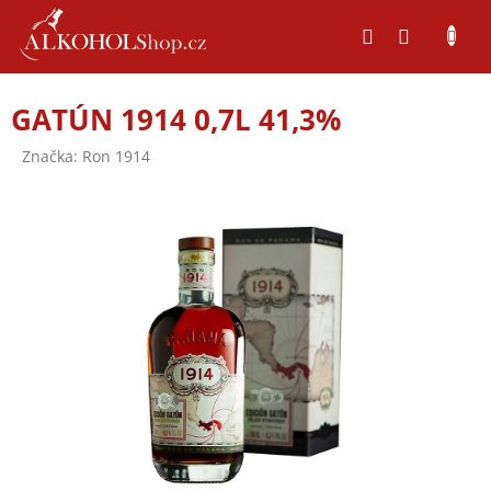
Přejít
na
obsah
GATÚN 1914 0,7L 41,3%
Značka:
Ron 1914