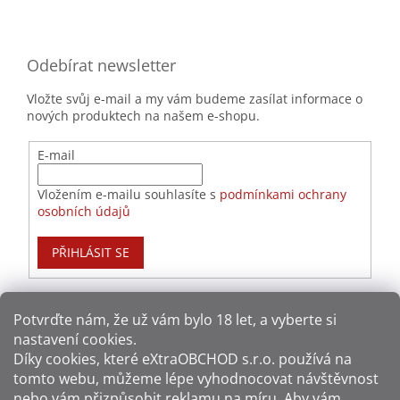
Odebírat newsletter
Vložte svůj e-mail a my vám budeme zasílat informace o
nových produktech na našem e-shopu.
E-mail
Vložením e-mailu souhlasíte s
podmínkami ochrany
osobních údajů
PŘIHLÁSIT SE
Potvrďte nám​​, že už vám bylo 18 let, a vyberte si
nastavení cookies.
Způsoby platby:
Díky cookies, které
eXtraOBCHOD s.r.o.
používá na
tomto webu, můžeme lépe vyhodnocovat návštěvnost
Způsoby dopravy:
nebo vám přizpůsobit reklamu na míru. Aby vám