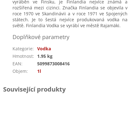
vyráběn ve Finsku, je Finlandia nejvíce známá a
rozšířená mezi cizinci. Značka Finlandia se objevila v
roce 1970 ve Skandinávii a v roce 1971 ve Spojených
státech. Je to šestá nejvíce produkovaná vodka na
světě. Finlandia Vodka se vyrábí ve městě Rajamäki.
Doplňkové parametry
Kategorie
:
Vodka
Hmotnost
:
1.95 kg
EAN
:
5099873008416
Objem
:
1l
Související produkty