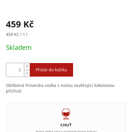
459 Kč
Měrná
459 Kč / 1 l
cena:
Skladem
Přidat do košíku
Oblíbená Finlandia vodka s novou osvěžující kokosovou
příchutí.
CHUŤ
Jemná obilná chuť s exotickým tónem kokosu