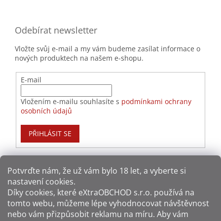
Odebírat newsletter
Vložte svůj e-mail a my vám budeme zasílat informace o
nových produktech na našem e-shopu.
E-mail
Vložením e-mailu souhlasíte s
podmínkami ochrany
osobních údajů
PŘIHLÁSIT SE
Potvrďte nám​​, že už vám bylo 18 let, a vyberte si
nastavení cookies.
Způsoby platby:
Díky cookies, které
eXtraOBCHOD s.r.o.
používá na
tomto webu, můžeme lépe vyhodnocovat návštěvnost
Způsoby dopravy:
nebo vám přizpůsobit reklamu na míru. Aby vám