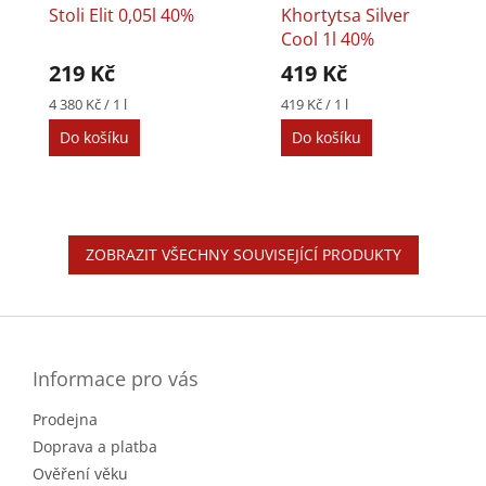
Stoli Elit 0,05l 40%
Khortytsa Silver
Cool 1l 40%
219 Kč
419 Kč
Měrná
Měrná
4 380 Kč / 1 l
419 Kč / 1 l
cena:
cena:
Do košíku
Do košíku
ZOBRAZIT VŠECHNY SOUVISEJÍCÍ PRODUKTY
Z
á
p
a
Informace pro vás
t
Prodejna
í
Doprava a platba
Ověření věku