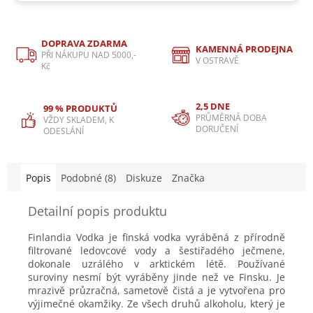
DOPRAVA ZDARMA
KAMENNÁ PRODEJNA
PŘI NÁKUPU NAD 5000,-
V OSTRAVĚ
Kč
2,5 DNE
99 % PRODUKTŮ
PRŮMĚRNÁ DOBA
VŽDY SKLADEM, K
DORUČENÍ
ODESLÁNÍ
Popis
Podobné (8)
Diskuze
Značka
Detailní popis produktu
Finlandia Vodka je finská vodka vyráběná z přírodně
filtrované ledovcové vody a šestiřadého ječmene,
dokonale uzrálého v arktickém létě. Používané
suroviny nesmí být vyráběny jinde než ve Finsku. Je
mrazivě průzračná, sametově čistá a je vytvořena pro
výjimečné okamžiky. Ze všech druhů alkoholu, který je