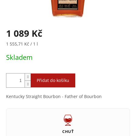
1 089 Kč
Měrná
1 555,71 Kč / 1 l
cena:
Skladem
Přidat do košíku
Kentucky Straight Bourbon - Father of Bourbon
CHUŤ