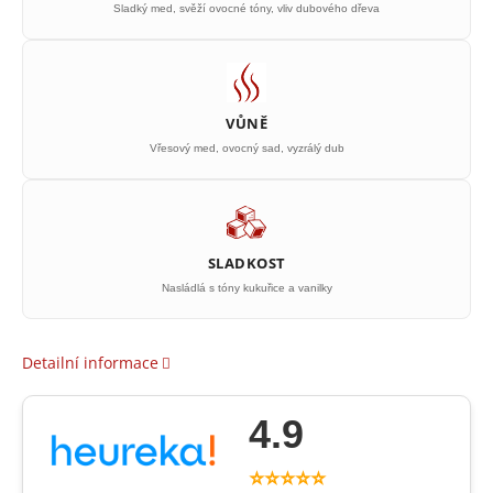
Sladký med, svěží ovocné tóny, vliv dubového dřeva
VŮNĚ
Vřesový med, ovocný sad, vyzrálý dub
SLADKOST
Nasládlá s tóny kukuřice a vanilky
Detailní informace
4.9
⭐⭐⭐⭐⭐