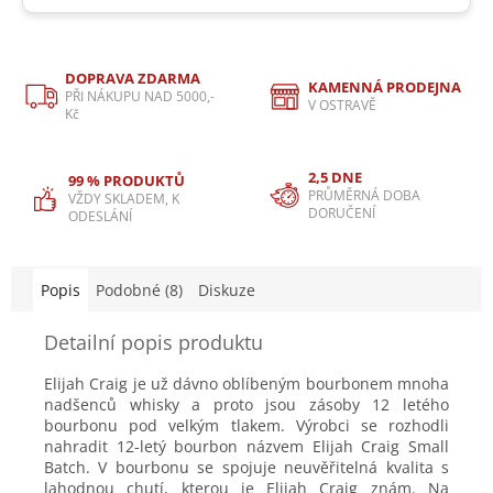
DOPRAVA ZDARMA
KAMENNÁ PRODEJNA
PŘI NÁKUPU NAD 5000,-
V OSTRAVĚ
Kč
2,5 DNE
99 % PRODUKTŮ
PRŮMĚRNÁ DOBA
VŽDY SKLADEM, K
DORUČENÍ
ODESLÁNÍ
Popis
Podobné (8)
Diskuze
Detailní popis produktu
Elijah Craig je už dávno oblíbeným bourbonem mnoha
nadšenců whisky a proto jsou zásoby 12 letého
bourbonu pod velkým tlakem. Výrobci se rozhodli
nahradit 12-letý bourbon názvem Elijah Craig Small
Batch. V bourbonu se spojuje neuvěřitelná kvalita s
lahodnou chutí, kterou je Elijah Craig znám. Na