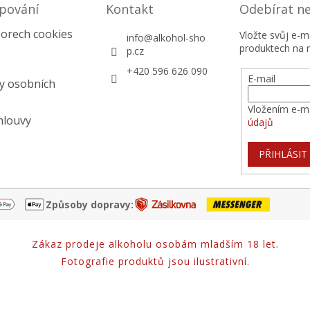
pování
Kontakt
Odebírat n
orech cookies
Vložte svůj e-
info
@
alkohol-sho
produktech na 
p.cz
+420 596 626 090
E-mail
y osobních
Vložením e-ma
mlouvy
údajů
PŘIHLÁSIT
Způsoby dopravy:
Zákaz prodeje alkoholu osobám mladším 18 let.
Fotografie produktů jsou ilustrativní.