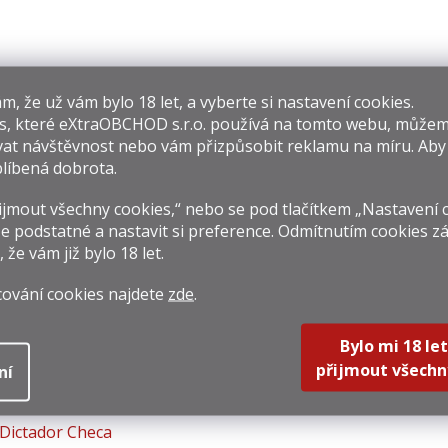
​​, že už vám bylo 18 let, a vyberte si nastavení cookies.
s, které
eXtraOBCHOD s.r.o.
používá na tomto webu, můžem
Zacapa
Old St. Croix Non
San
at návštěvnost nebo vám přizpůsobit reklamu na míru. Ab
entenario Solera
Plus Ultra Black
X
líbená dobrota.
Gran Reserva 1l
Edition 0,7l 42%
 399 Kč
2 399 Kč
1 19
40%
rná
Měrná
Měrná
jmout všechny cookies,“ nebo se pod tlačítkem „Nastavení 
399 Kč / 1 l
3 427,14 Kč / 1 l
1 712,8
na:
cena:
cena:
e podstatné a nastavit si preference. Odmítnutím cookies z
Do košíku
Do košíku
Do k
, že vám již
bylo 18 let
.
cování cookies najdete
zde
.
Bylo mi 18 let
přijmout všechn
ní
Dictador Checa