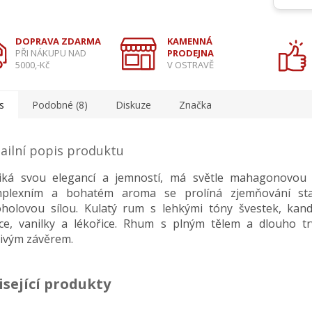
DOPRAVA ZDARMA
KAMENNÁ
PŘI NÁKUPU NAD
PRODEJNA
5000,-Kč
V OSTRAVĚ
s
Podobné (8)
Diskuze
Značka
ailní popis produktu
iká svou elegancí a jemností, má světle mahagonovou 
plexním a bohatém aroma se prolíná zjemňování st
oholovou sílou. Kulatý
rum
s lehkými tóny švestek, kan
ce, vanilky a lékořice. Rhum s plným tělem a dlouho tr
jivým závěrem.
isející produkty