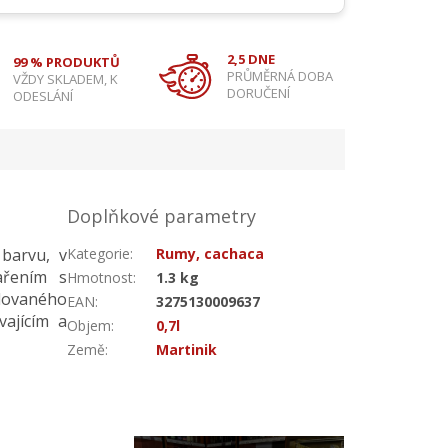
2,5 DNE
99 % PRODUKTŮ
PRŮMĚRNÁ DOBA
VŽDY SKLADEM, K
DORUČENÍ
ODESLÁNÍ
Doplňkové parametry
barvu, v
Kategorie
:
Rumy, cachaca
ařením s
Hmotnost
:
1.3 kg
dovaného
EAN
:
3275130009637
vajícím a
Objem
:
0,7l
Země
:
Martinik