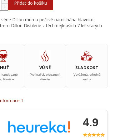
Přidat do košíku
í série Dillon rhumu pečlivě namíchána hlavním
rem Dillon Distilerie z těch nejlepších 7 let starých
CHUŤ
VŮNĚ
SLADKOST
y, kandované
Prolínající, elegantní,
Vyvážená, středně
, lékořice
dřevité
suchá
 informace
4.9
⭐⭐⭐⭐⭐