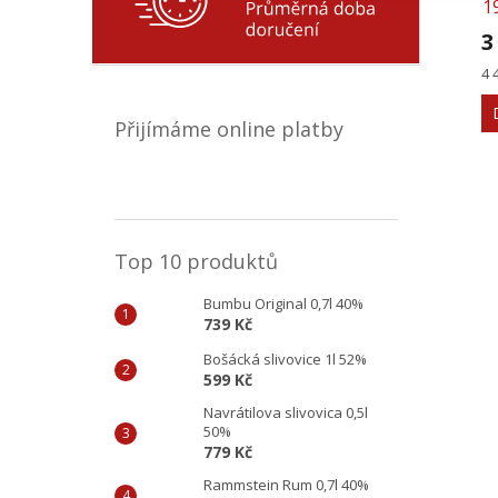
1
3
Mě
4 
ce
Přijímáme online platby
Top 10 produktů
Bumbu Original 0,7l 40%
739 Kč
Bošácká slivovice 1l 52%
599 Kč
Navrátilova slivovica 0,5l
50%
779 Kč
Rammstein Rum 0,7l 40%