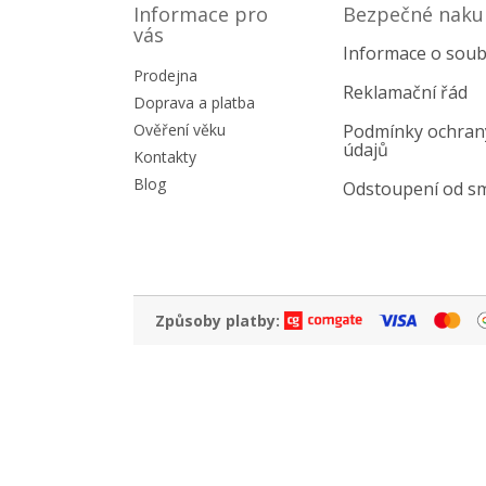
p
Informace pro
Bezpečné naku
a
vás
Informace o soub
t
Prodejna
í
Reklamační řád
Doprava a platba
Ověření věku
Podmínky ochran
údajů
Kontakty
Blog
Odstoupení od s
Způsoby platby: