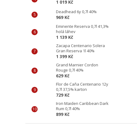
1 019 Kč
Deadhead 6y 0,7l 40%
969 Kč
Eminente Reserva 0,7l 41,3%
holá láhev
1 139 Kč
Zacapa Centenario Solera
Gran Reserva 1l 40%
1 399 Kč
Grand Marnier Cordon
Rouge 0,7l 40%
629 Kč
Flor de Caňa Centenario 12y
0,7l 37,5% karton
729 Kč
Iron Maiden Caribbean Dark
Rum 0,7l 40%
899 Kč
Z
á