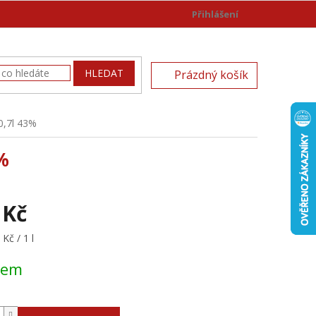
Přihlášení
)
NÁKUPNÍ
HLEDAT
Prázdný košík
KOŠÍK
0,7l 43%
%
 Kč
Kč / 1 l
dem