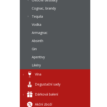
l
Ovocné destiláty
Cognac, brandy
Tequila
Vodka
Armagnac
Absinth
Gin
Aperitivy
Likéry
Vína
Degustační sady
Dárková balení
Akční zboží