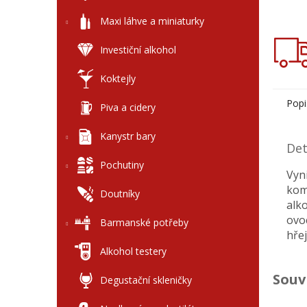
Maxi láhve a miniaturky
Investiční alkohol
Koktejly
Popi
Piva a cidery
Kanystr bary
Det
Pochutiny
Vyn
kom
Doutníky
alk
ovo
Barmanské potřeby
hře
Alkohol testery
Souv
Degustační skleničky