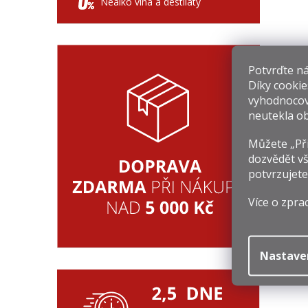
Nealko vína a destiláty
Potvrďte nám
Díky cookie
vyhodnocov
C
neutekla ob
1
Mě
Můžete „Při
1 
ce
dozvědět vš
potvrzujete
Více o zpra
Nastave