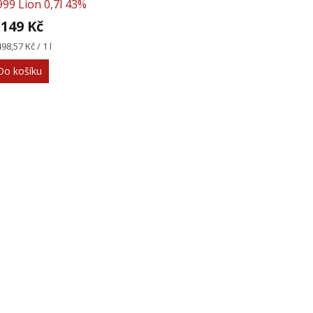
999 Lion 0,7l 43%
 149 Kč
rná
498,57 Kč / 1 l
na:
Do košíku