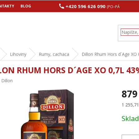
+420 596 626 090
NTAKTY
BLOG
(PO–PÁ 8:00–17:00
Lihoviny
Rumy, cachaca
Dillon Rhum Hors d´Age XO 
LON RHUM HORS D´AGE XO 0,7L 43
:
Dillon
879
Měrná
1 255,71 
cena:
Skla