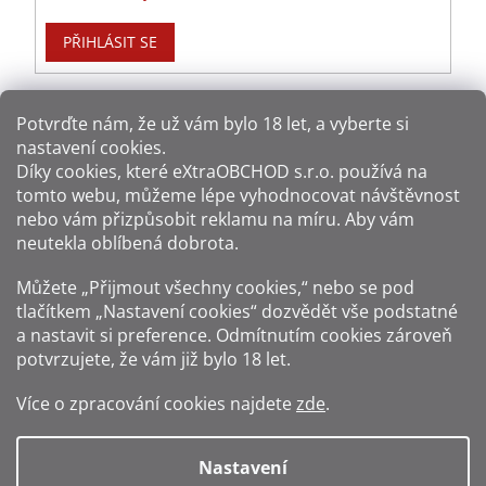
PŘIHLÁSIT SE
Potvrďte nám​​, že už vám bylo 18 let, a vyberte si
nastavení cookies.
Způsoby platby:
Díky cookies, které
eXtraOBCHOD s.r.o.
používá na
tomto webu, můžeme lépe vyhodnocovat návštěvnost
Způsoby dopravy:
nebo vám přizpůsobit reklamu na míru. Aby vám
neutekla oblíbená dobrota.
Sledujte nás na sítích:
Můžete „Přijmout všechny cookies,“ nebo se pod
tlačítkem „Nastavení cookies“ dozvědět vše podstatné
a nastavit si preference. Odmítnutím cookies zároveň
potvrzujete, že vám již
bylo 18 let
.
Zákaz prodeje alkoholu osobám mladším 18 let.
Více o zpracování cookies najdete
zde
.
Fotografie produktů jsou ilustrativní.
Nastavení