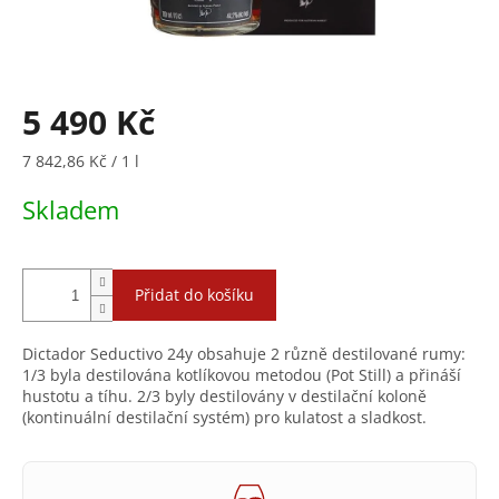
5 490 Kč
Měrná
7 842,86 Kč / 1 l
cena:
Skladem
Přidat do košíku
Dictador Seductivo 24y obsahuje 2 různě destilované rumy:
1/3 byla destilována kotlíkovou metodou (Pot Still) a přináší
hustotu a tíhu. 2/3 byly destilovány v destilační koloně
(kontinuální destilační systém) pro kulatost a sladkost.