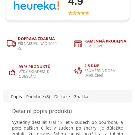
4.9
⭐⭐⭐⭐⭐
DOPRAVA ZDARMA
KAMENNÁ PRODEJNA
PŘI NÁKUPU NAD 5000,-
V OSTRAVĚ
Kč
2,5 DNE
99 % PRODUKTŮ
PRŮMĚRNÁ DOBA
VŽDY SKLADEM, K
DORUČENÍ
ODESLÁNÍ
Popis
Podobné (8)
Diskuze
Značka
Detailní popis produktu
Výsledný destilát zrál 18 let v sudech po bourbonu a
poté dalších 6 let v sudech po sherry. Je důležité
zmínit, že proces Solera nebyl použit a z tohoto