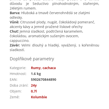
důvodu je Seductivo plnohodnotným, stařeným,
24letým rumem.
Barva:
Hluboká a tmavě červenohnědá se zlatými
odlesky.
Vůně:
Citrusové plody, nugát, čokoládový pomeranč,
akcenty kávy a jemně pražené lískové ořechy
Chuť:
Jemná sladkost, podtržená karamelem,
čokoládou, aromatickým sušeným ovocem,
cappuccino.
Závěr:
Velmi dlouhý a hladký, vyvážený, s kořeněnou
sladkostí.
Doplňkové parametry
Kategorie
:
Rumy, cachaca
Hmotnost
:
1.6 kg
EAN
:
5902670844890
Doba zrání
:
24y
Objem
:
0,7l
Země
:
Kolumbie