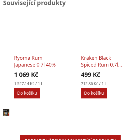
Související produkty
Ryoma Rum
Kraken Black
Japanese 0,7l 40%
Spiced Rum 0,7l
40%
1 069 Kč
499 Kč
Měrná
Měrná
1 527,14 Kč / 1 l
712,86 Kč / 1 l
cena:
cena:
Do košíku
Do košíku