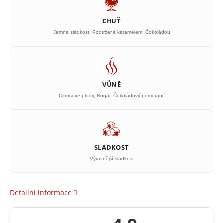
CHUŤ
Jemná sladkost, Podtržená karamelem, Čokoládou
VŮNĚ
Citrusové plody, Nugát, Čokoládový pomeranč
SLADKOST
Výraznější sladkost
Detailní informace