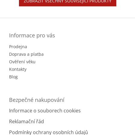
ZOBRAZIT VŠECHNY SOUVISEJÍCÍ PRODUKTY
Z
á
p
a
Informace pro vás
t
Prodejna
í
Doprava a platba
Ověření věku
Kontakty
Blog
Bezpečné nakupování
Informace o souborech cookies
Reklamační řád
Podmínky ochrany osobních údajů