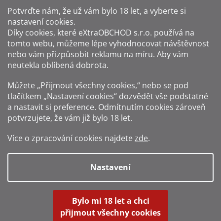
Potvrďte nám​​, že už vám bylo 18 let, a vyberte si
nastavení cookies.
Způsoby platby:
Díky cookies, které
eXtraOBCHOD s.r.o.
používá na
tomto webu, můžeme lépe vyhodnocovat návštěvnost
Způsoby dopravy:
nebo vám přizpůsobit reklamu na míru. Aby vám
neutekla oblíbená dobrota.
Sledujte nás na sítích:
Můžete „Přijmout všechny cookies,“ nebo se pod
tlačítkem „Nastavení cookies“ dozvědět vše podstatné
a nastavit si preference. Odmítnutím cookies zároveň
potvrzujete, že vám již
bylo 18 let
.
Zákaz prodeje alkoholu osobám mladším 18 let.
Více o zpracování cookies najdete
zde
.
Fotografie produktů jsou ilustrativní.
Nastavení
Vytvořil Shoptet
Bylo mi 18 let a chci
přijmout všechny cookies