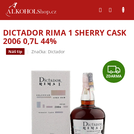
Přejít
na
obsah
DICTADOR RIMA 1 SHERRY CASK
2006 0,7L 44%
Značka:
Dictador
Náš tip
Z
ZDARMA
D
A
R
M
A