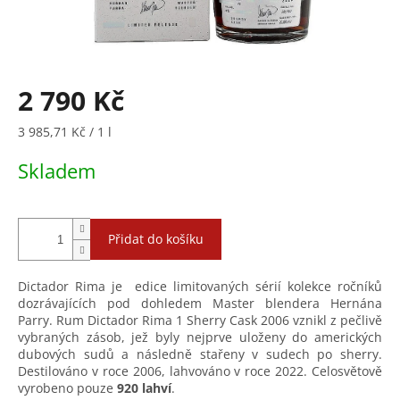
2 790 Kč
Měrná
3 985,71 Kč / 1 l
cena:
Skladem
Přidat do košíku
Dictador Rima je edice limitovaných sérií kolekce ročníků
dozrávajících pod dohledem Master blendera Hernána
Parry. Rum Dictador Rima 1 Sherry Cask 2006 vznikl z pečlivě
vybraných zásob, jež byly nejprve uloženy do amerických
dubových sudů a následně stařeny v sudech po sherry.
Destilováno v roce 2006, lahvováno v roce 2022. Celosvětově
vyrobeno pouze
920 lahví
.