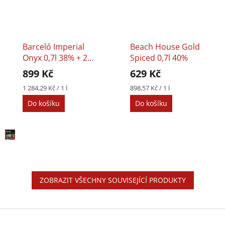
Barceló Imperial
Beach House Gold
Onyx 0,7l 38% + 2
Spiced 0,7l 40%
Skleničky
899 Kč
629 Kč
Měrná
Měrná
1 284,29 Kč / 1 l
898,57 Kč / 1 l
cena:
cena:
Do košíku
Do košíku
ZOBRAZIT VŠECHNY SOUVISEJÍCÍ PRODUKTY
Z
á