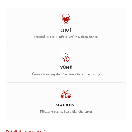
CHUŤ
Tropické ovoce, Kouřové uhlíky, Mořská slanost
VŮNĚ
Čerstvě lakovaný dub, Vanilkové tóny, Bílé hrozny
SLADKOST
Přirozeně suchá, bez přidaného cukru
Detailní informace