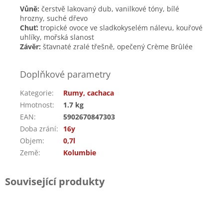
Vůně:
čerstvě lakovaný dub, vanilkové tóny, bílé
hrozny, suché dřevo
Chuť:
tropické ovoce ve sladkokyselém nálevu, kouřové
uhlíky, mořská slanost
Závěr:
šťavnaté zralé třešně, opečený Crème Brûlée
Doplňkové parametry
Kategorie
:
Rumy, cachaca
Hmotnost
:
1.7 kg
EAN
:
5902670847303
Doba zrání
:
16y
Objem
:
0,7l
Země
:
Kolumbie
Související produkty