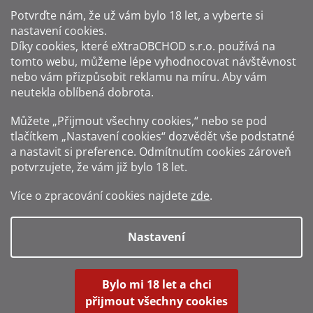
Potvrďte nám​​, že už vám bylo 18 let, a vyberte si
nastavení cookies.
Způsoby platby:
Díky cookies, které
eXtraOBCHOD s.r.o.
používá na
tomto webu, můžeme lépe vyhodnocovat návštěvnost
Způsoby dopravy:
nebo vám přizpůsobit reklamu na míru. Aby vám
neutekla oblíbená dobrota.
Sledujte nás na sítích:
Můžete „Přijmout všechny cookies,“ nebo se pod
tlačítkem „Nastavení cookies“ dozvědět vše podstatné
a nastavit si preference. Odmítnutím cookies zároveň
potvrzujete, že vám již
bylo 18 let
.
Zákaz prodeje alkoholu osobám mladším 18 let.
Více o zpracování cookies najdete
zde
.
Fotografie produktů jsou ilustrativní.
Nastavení
Vytvořil Shoptet
Bylo mi 18 let a chci
přijmout všechny cookies