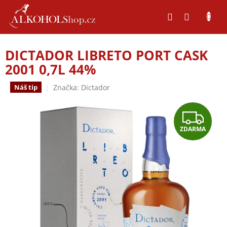
Přejít
na
obsah
DICTADOR LIBRETO PORT CASK
2001 0,7L 44%
Značka:
Dictador
Náš tip
Z
ZDARMA
D
A
R
M
A