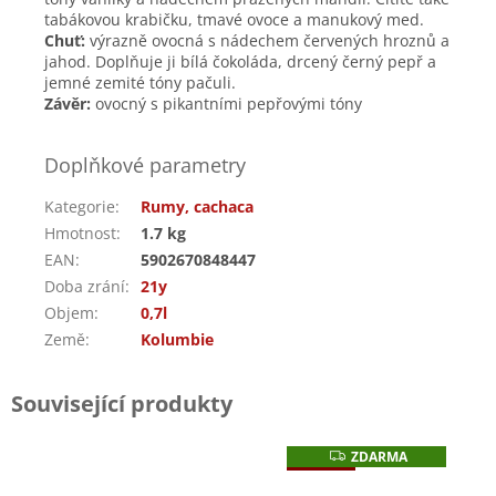
tabákovou krabičku, tmavé ovoce a manukový med.
Chuť:
výrazně ovocná s nádechem červených hroznů a
jahod. Doplňuje ji bílá čokoláda, drcený černý pepř a
jemné zemité tóny pačuli.
Závěr:
ovocný s pikantními pepřovými tóny
Doplňkové parametry
Kategorie
:
Rumy, cachaca
Hmotnost
:
1.7 kg
EAN
:
5902670848447
Doba zrání
:
21y
Objem
:
0,7l
Země
:
Kolumbie
Související produkty
ZDARMA
Z
Náš tip
D
A