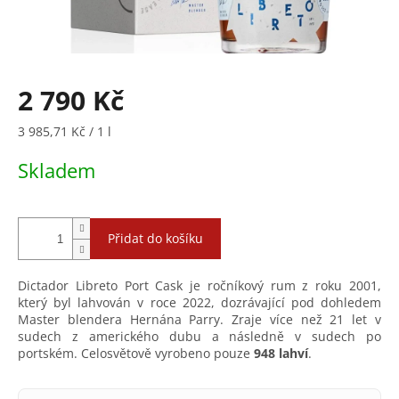
2 790 Kč
Měrná
3 985,71 Kč / 1 l
cena:
Skladem
Přidat do košíku
Dictador Libreto Port Cask je ročníkový rum z roku 2001,
který byl lahvován v roce 2022, dozrávající pod dohledem
Master blendera Hernána Parry. Zraje více než 21 let v
sudech z amerického dubu a následně v sudech po
portském. Celosvětově vyrobeno pouze
948 lahví
.