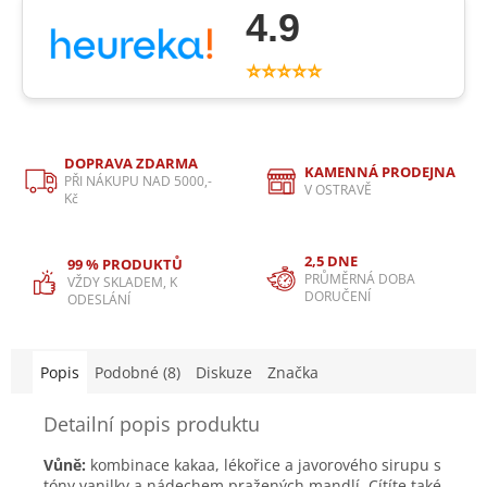
4.9
⭐⭐⭐⭐⭐
DOPRAVA ZDARMA
KAMENNÁ PRODEJNA
PŘI NÁKUPU NAD 5000,-
V OSTRAVĚ
Kč
2,5 DNE
99 % PRODUKTŮ
PRŮMĚRNÁ DOBA
VŽDY SKLADEM, K
DORUČENÍ
ODESLÁNÍ
Popis
Podobné (8)
Diskuze
Značka
Detailní popis produktu
Vůně:
kombinace kakaa, lékořice a javorového sirupu s
tóny vanilky a nádechem pražených mandlí. Cítíte také