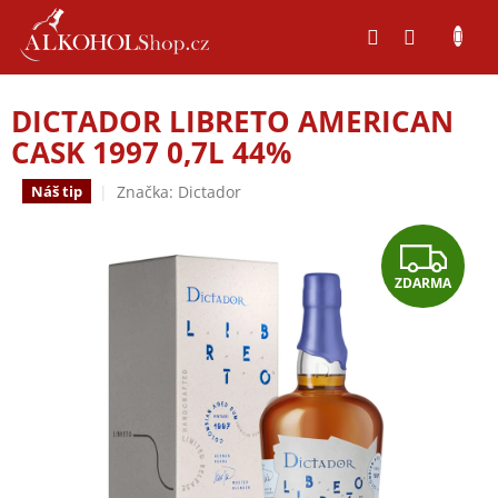
Přejít
na
obsah
DICTADOR LIBRETO AMERICAN
CASK 1997 0,7L 44%
Značka:
Dictador
Náš tip
Z
ZDARMA
D
A
R
M
A