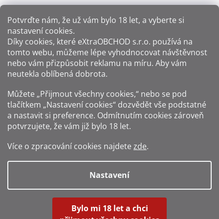
Potvrďte nám​​, že už vám bylo 18 let, a vyberte si
nastavení cookies.
Způsoby platby:
Díky cookies, které
eXtraOBCHOD s.r.o.
používá na
tomto webu, můžeme lépe vyhodnocovat návštěvnost
Způsoby dopravy:
nebo vám přizpůsobit reklamu na míru. Aby vám
neutekla oblíbená dobrota.
Sledujte nás na sítích:
Můžete „Přijmout všechny cookies,“ nebo se pod
tlačítkem „Nastavení cookies“ dozvědět vše podstatné
a nastavit si preference. Odmítnutím cookies zároveň
potvrzujete, že vám již
bylo 18 let
.
Zákaz prodeje alkoholu osobám mladším 18 let.
Více o zpracování cookies najdete
zde
.
Fotografie produktů jsou ilustrativní.
Nastavení
Vytvořil Shoptet
Bylo mi 18 let a chci