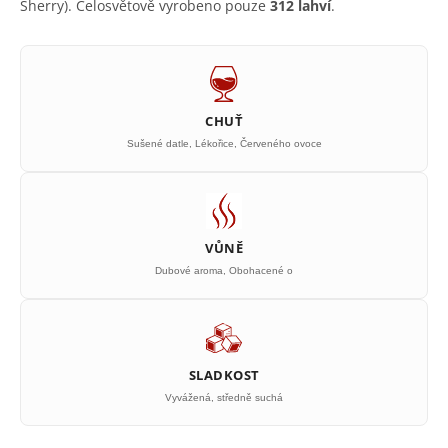
Sherry). Celosvětově vyrobeno pouze
312 lahví
.
CHUŤ
Sušené datle, Lékořice, Červeného ovoce
VŮNĚ
Dubové aroma, Obohacené o
SLADKOST
Vyvážená, středně suchá