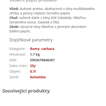
Vůně:
dubové aroma, obohacené o tóny muškátového
oříšku a jemný nádech černého pepře.
Chuť:
sušené datle s tóny bílé čokolády, lékořice,
červeného ovoce, švestek a fíků.
Závěr:
výrazné tóny lékořice s jemným akcentem
bílého pepře.
Doplňkové parametry
Kategorie
:
Rumy, cachaca
Hmotnost
:
1.7 kg
EAN
:
5902670848287
Doba zrání
:
25y
Objem
:
0,7l
Země
:
Kolumbie
Související produkty