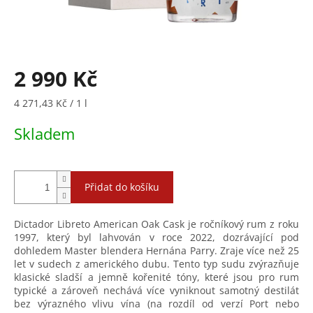
2 990 Kč
Měrná
4 271,43 Kč / 1 l
cena:
Skladem
Přidat do košíku
Dictador Libreto American Oak Cask je ročníkový rum z roku
1997, který byl lahvován v roce 2022, dozrávající pod
dohledem Master blendera Hernána Parry. Zraje více než 25
let v sudech z amerického dubu. Tento typ sudu zvýrazňuje
klasické sladší a jemně kořenité tóny, které jsou pro rum
typické a zároveň nechává více vyniknout samotný destilát
bez výrazného vlivu vína (na rozdíl od verzí Port nebo