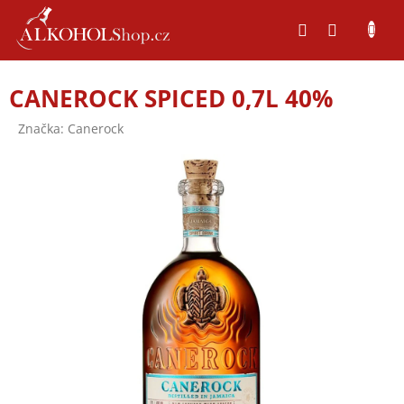
Přejít
na
obsah
CANEROCK SPICED 0,7L 40%
Značka:
Canerock