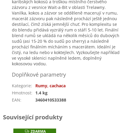
karibských kokosů a troškou místního čerstvého
zázvoru z vesnice Wait-a-Bit v oblasti Trelawny.
Vanilka, kokos a zázvor se odděleně macerují v rumu,
macerát zázvoru pak následně prochází ještě jednou
destilací, čímž získá jemnější chuť. Pro komplexitu se
do blendu přidává vyzrálý rum o stáří 5-10 let. Finální
blend rumů se ukládá na několik měsíců do dubových
sudů (asi 15-20 % do sudů po sherry) a následně
prochází finálním mícháním s macerátem. Ideální je
čistý, na ledu nebo v koktejlech. Vyzkoušejte například
ve vysoké sklenici naplněné ledem, doplněný
kokosovou vodou.
Doplňkové parametry
Kategorie
:
Rumy, cachaca
Hmotnost
:
1.4 kg
EAN
:
3460410533388
Související produkty
ZDARMA
Z
Náš tip