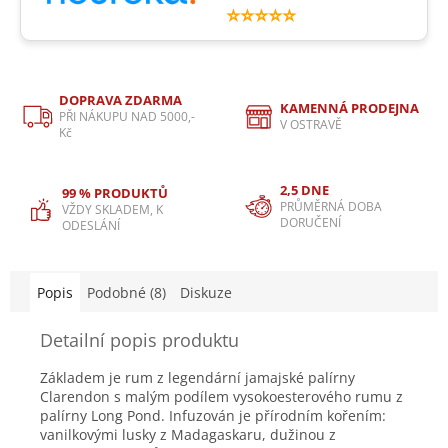
⭐⭐⭐⭐⭐
DOPRAVA ZDARMA
KAMENNÁ PRODEJNA
PŘI NÁKUPU NAD 5000,-
V OSTRAVĚ
Kč
2,5 DNE
99 % PRODUKTŮ
PRŮMĚRNÁ DOBA
VŽDY SKLADEM, K
DORUČENÍ
ODESLÁNÍ
Popis
Podobné (8)
Diskuze
Detailní popis produktu
Základem je rum z legendární jamajské palírny
Clarendon s malým podílem vysokoesterového rumu z
palírny Long Pond. Infuzován je přírodním kořením:
vanilkovými lusky z Madagaskaru, dužinou z