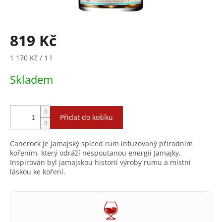
819 Kč
Měrná
1 170 Kč / 1 l
cena:
Skladem
Přidat do košíku
Canerock je jamajský spiced rum infuzovaný přírodním
kořením, který odráží nespoutanou energii Jamajky.
Inspirován byl jamajskou historií výroby rumu a místní
láskou ke koření.