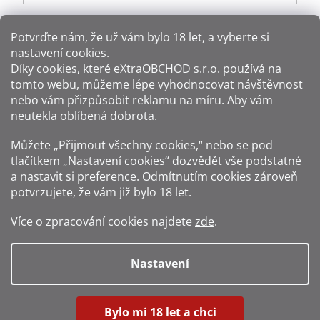
Potvrďte nám​​, že už vám bylo 18 let, a vyberte si
nastavení cookies.
Způsoby platby:
Díky cookies, které
eXtraOBCHOD s.r.o.
používá na
tomto webu, můžeme lépe vyhodnocovat návštěvnost
Způsoby dopravy:
nebo vám přizpůsobit reklamu na míru. Aby vám
neutekla oblíbená dobrota.
Sledujte nás na sítích:
Můžete „Přijmout všechny cookies,“ nebo se pod
tlačítkem „Nastavení cookies“ dozvědět vše podstatné
a nastavit si preference. Odmítnutím cookies zároveň
potvrzujete, že vám již
bylo 18 let
.
Zákaz prodeje alkoholu osobám mladším 18 let.
Více o zpracování cookies najdete
zde
.
Fotografie produktů jsou ilustrativní.
Nastavení
Vytvořil Shoptet
Bylo mi 18 let a chci