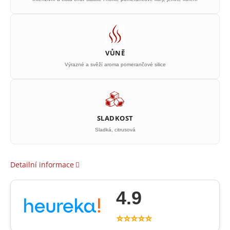
VŮNĚ
Výrazné a svěží aroma pomerančové silice
SLADKOST
Sladká, citrusová
Detailní informace
4.9
⭐⭐⭐⭐⭐