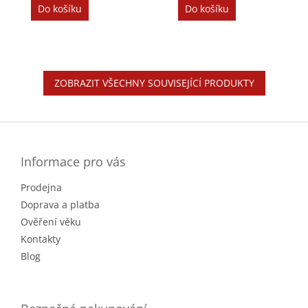
Do košíku
Do košíku
ZOBRAZIT VŠECHNY SOUVISEJÍCÍ PRODUKTY
Z
á
p
a
Informace pro vás
t
Prodejna
í
Doprava a platba
Ověření věku
Kontakty
Blog