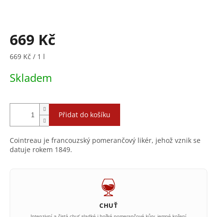
669 Kč
Měrná
669 Kč / 1 l
cena:
Skladem
Přidat do košíku
Cointreau je francouzský pomerančový likér, jehož vznik se
datuje rokem 1849.
CHUŤ
Intenzivní a čistá chuť sladké i hořké pomerančové kůry, jemné koření