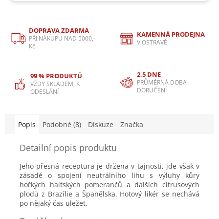
DOPRAVA ZDARMA
KAMENNÁ PRODEJNA
PŘI NÁKUPU NAD 5000,-
V OSTRAVĚ
Kč
2,5 DNE
99 % PRODUKTŮ
PRŮMĚRNÁ DOBA
VŽDY SKLADEM, K
DORUČENÍ
ODESLÁNÍ
Popis
Podobné (8)
Diskuze
Značka
Detailní popis produktu
Jeho přesná receptura je držena v tajnosti, jde však v
zásadě o spojení neutrálního lihu s výluhy kůry
hořkých haitských pomerančů a dalších citrusových
plodů z Brazílie a Španělska. Hotový likér se nechává
po nějaký čas uležet.