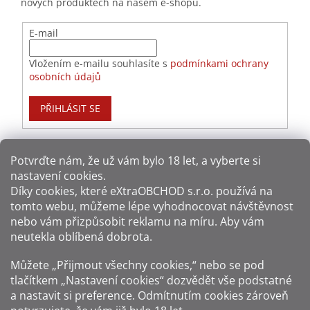
nových produktech na našem e-shopu.
E-mail
Vložením e-mailu souhlasíte s
podmínkami ochrany
osobních údajů
PŘIHLÁSIT SE
Potvrďte nám​​, že už vám bylo 18 let, a vyberte si
nastavení cookies.
Způsoby platby:
Díky cookies, které
eXtraOBCHOD s.r.o.
používá na
tomto webu, můžeme lépe vyhodnocovat návštěvnost
Způsoby dopravy:
nebo vám přizpůsobit reklamu na míru. Aby vám
neutekla oblíbená dobrota.
Sledujte nás na sítích:
Můžete „Přijmout všechny cookies,“ nebo se pod
tlačítkem „Nastavení cookies“ dozvědět vše podstatné
a nastavit si preference. Odmítnutím cookies zároveň