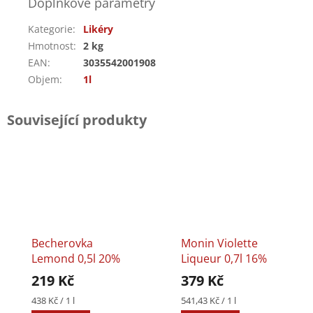
Doplňkové parametry
Kategorie
:
Likéry
Hmotnost
:
2 kg
EAN
:
3035542001908
Objem
:
1l
Související produkty
Becherovka
Monin Violette
Lemond 0,5l 20%
Liqueur 0,7l 16%
219 Kč
379 Kč
Měrná
Měrná
438 Kč / 1 l
541,43 Kč / 1 l
cena:
cena: