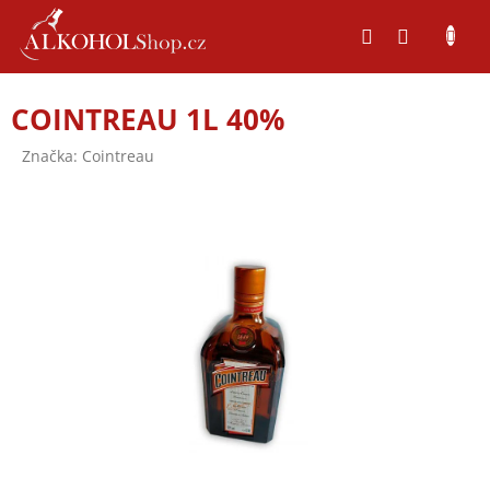
Přejít
na
obsah
COINTREAU 1L 40%
Značka:
Cointreau