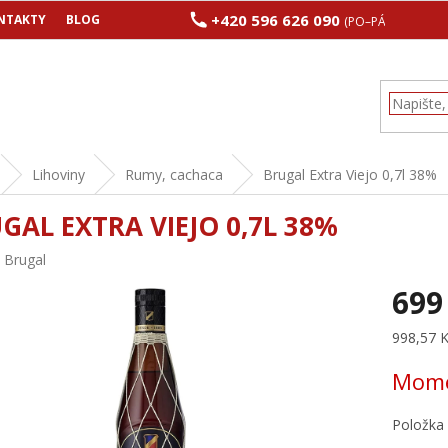
+420 596 626 090
NTAKTY
BLOG
(PO–PÁ 8:00–17:00
Lihoviny
Rumy, cachaca
Brugal Extra Viejo 0,7l 38%
GAL EXTRA VIEJO 0,7L 38%
:
Brugal
699
Měrná
998,57 Kč
cena:
Mome
Položka