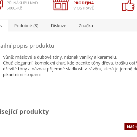
PŘI NÁKUPU NAD
PRODEJNA
5000,-Kč
V OSTRAVĚ
s
Podobné (8)
Diskuze
Značka
ailní popis produktu
Vůně: máslové a dubové tóny, náznak vanilky a karamelu.
Chuť: elegantní, komplexní chuť, kde oceníte tóny dřeva, trošku ostř
dřevité tóny a náznak příjemné sladkosti v závěru, která je jemně 
pikantními stopami.
isející produkty
Náš 