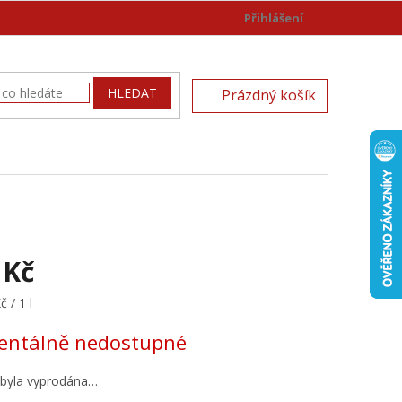
Přihlášení
)
NÁKUPNÍ
HLEDAT
Prázdný košík
KOŠÍK
 Kč
 / 1 l
ntálně nedostupné
 byla vyprodána…