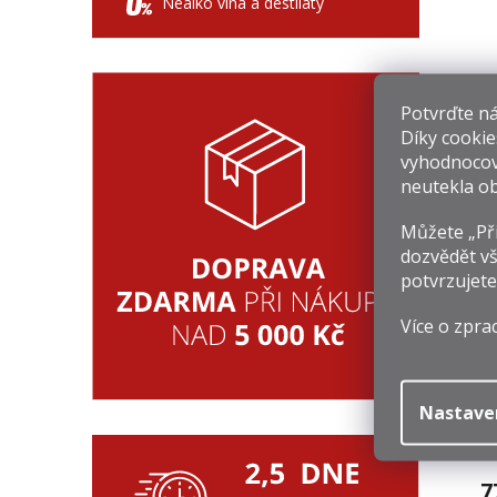
Nealko vína a destiláty
D
Potvrďte nám
Díky cookie
7
vyhodnocov
Mě
1 
neutekla ob
ce
Můžete „Při
dozvědět vš
potvrzujete
Více o zpra
Nastave
E
7