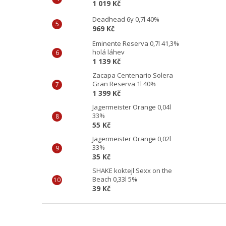
1 019 Kč
Deadhead 6y 0,7l 40%
969 Kč
Eminente Reserva 0,7l 41,3%
holá láhev
1 139 Kč
Zacapa Centenario Solera
Gran Reserva 1l 40%
1 399 Kč
Jagermeister Orange 0,04l
33%
55 Kč
Jagermeister Orange 0,02l
33%
35 Kč
SHAKE koktejl Sexx on the
Beach 0,33l 5%
39 Kč
Z
á