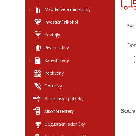
Maxi láhve a miniaturky
Investiční alkohol
Popi
Koktejly
Det
Piva a cidery
Kanystr bary
Pochutiny
Doutníky
Barmanské potřeby
Souv
Alkohol testery
Degustační skleničky