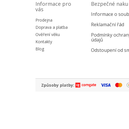
p
Informace pro
Bezpečné naku
a
vás
Informace o soub
t
Prodejna
í
Reklamační řád
Doprava a platba
Ověření věku
Podmínky ochran
údajů
Kontakty
Blog
Odstoupení od s
Způsoby platby: