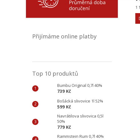
Mě
1 
ce
Přijímáme online platby
Top 10 produktů
Bumbu Original 0,7l 40%
739 Kč
Bošácká slivovice 1l 52%
599 Kč
Navrátilova slivovica 0,5l
50%
779 Kč
Rammstein Rum 0,7l 40%