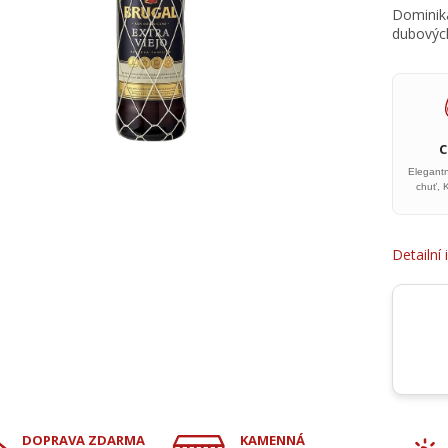
Dominiká
dubových
Elegant
chuť, 
Detailní
DOPRAVA ZDARMA
KAMENNÁ