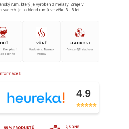
nský rum, který je vyroben z melasy. Zraje v
 sudech. Je to blend rumů ve věku 3 - 8 let.
CHUŤ
VŮNĚ
SLADKOST
ní, Komplexní
Máslové a, Náznak
Výraznější sladkost
Kde oceníte
vanilky
 informace
4.9
⭐⭐⭐⭐⭐
2,5 DNE
99 % PRODUKTŮ