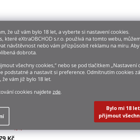
os Maderas 5+3
Barceló Imperial
Dict
​​, že už vám bylo 18 let, a vyberte si nastavení cookies.
0,7l 37,5% Holá
0,7l 38%
Am
s, které
eXtraOBCHOD s.r.o.
používá na tomto webu, můžem
Láhev
Cas
19 Kč
649 Kč
2 49
at návštěvnost nebo vám přizpůsobit reklamu na míru. Ab
rná
Měrná
Měrná
027,14 Kč / 1 l
927,14 Kč / 1 l
3 557,1
líbená dobrota.
na:
cena:
cena:
Do košíku
Do košíku
Do k
jmout všechny cookies,“ nebo se pod tlačítkem „Nastavení 
e podstatné a nastavit si preference. Odmítnutím cookies z
, že vám již
bylo 18 let
.
cování cookies najdete
zde
.
Bylo mi 18 let
přijmout všechn
ní
l Dorado 12y 0,7l
40%
79 Kč