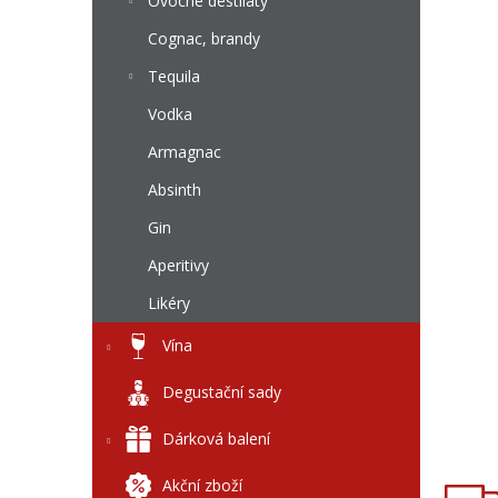
l
Ovocné destiláty
Cognac, brandy
Tequila
Vodka
Armagnac
Absinth
Gin
Aperitivy
Likéry
Vína
Degustační sady
Dárková balení
Akční zboží