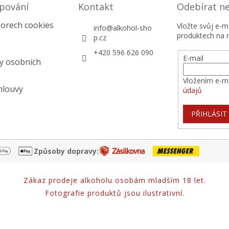
pování
Kontakt
Odebírat n
orech cookies
Vložte svůj e-
info
@
alkohol-sho
produktech na 
p.cz
+420 596 626 090
E-mail
y osobních
Vložením e-ma
mlouvy
údajů
PŘIHLÁSIT
Způsoby dopravy:
Zákaz prodeje alkoholu osobám mladším 18 let.
Fotografie produktů jsou ilustrativní.