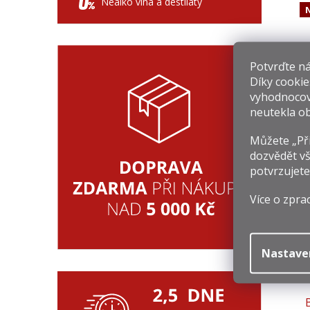
Nealko vína a destiláty
N
Potvrďte nám
Díky cookie
vyhodnocov
S
neutekla ob
3
Můžete „Při
Mě
5 
dozvědět vš
ce
potvrzujete
Více o zpra
Nastave