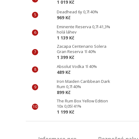
1 019 Kč
Deadhead 6y 0,7l 40%
969 Kč
Eminente Reserva 0,7l 41,3%
holá láhev
1 139 Kč
Zacapa Centenario Solera
Gran Reserva 1l 40%
1 399 Kč
Absolut Vodka 1l 40%
489 Kč
Iron Maiden Caribbean Dark
Rum 0,7l 40%
899 Kč
The Rum Box Yellow Edition
10x 0,05l 41%
1 199 Kč
Z
á
p