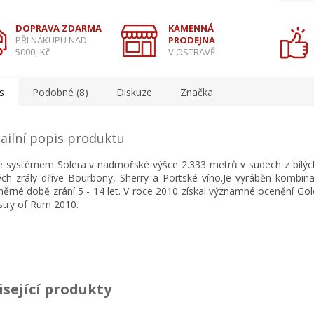
DOPRAVA ZDARMA
KAMENNÁ
PŘI NÁKUPU NAD
PRODEJNA
5000,-Kč
V OSTRAVĚ
s
Podobné (8)
Diskuze
Značka
ailní popis produktu
e systémem Solera v nadmořské výšce 2.333 metrů v sudech z bílýc
ých zrály dříve Bourbony, Sherry a Portské víno.Je vyráběn kombin
ěrné době zrání 5 - 14 let. V roce 2010 získal významné ocenění Go
stry of Rum 2010.
isející produkty