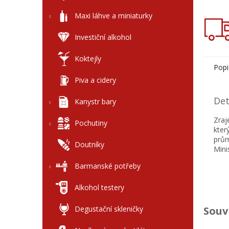
Maxi láhve a miniaturky
Investiční alkohol
Koktejly
Popi
Piva a cidery
Det
Kanystr bary
Zraj
Pochutiny
kter
prům
Doutníky
Mini
Barmanské potřeby
Alkohol testery
Degustační skleničky
Souv