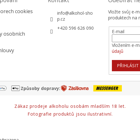
pování
Kontakt
Odebírat n
orech cookies
Vložte svůj e-
info
@
alkohol-sho
produktech na 
p.cz
+420 596 626 090
E-mail
y osobních
Vložením e-ma
mlouvy
údajů
PŘIHLÁSIT
Způsoby dopravy:
Zákaz prodeje alkoholu osobám mladším 18 let.
Fotografie produktů jsou ilustrativní.
vyhrazena.