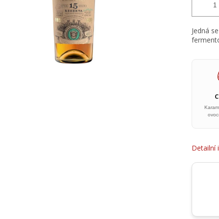
Jedná se
fermento
Karame
ovoc
Detailní