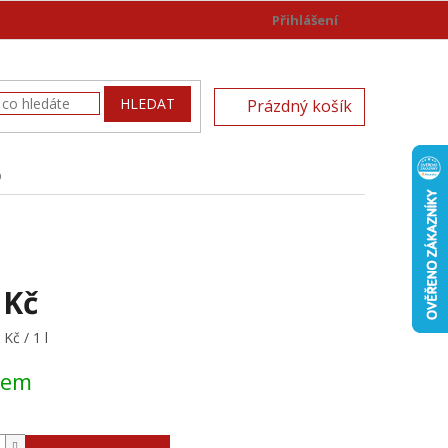
Přihlášení
)
NÁKUPNÍ
HLEDAT
Prázdný košík
KOŠÍK
%
 Kč
Kč / 1 l
dem