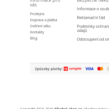
Informace pro
Bezpečné naku
a
vás
Informace o soub
t
Prodejna
í
Reklamační řád
Doprava a platba
Ověření věku
Podmínky ochran
údajů
Kontakty
Blog
Odstoupení od s
Způsoby platby:
Copyright 2016-2026
Alkohol-shop.cz
. Všechna práva 