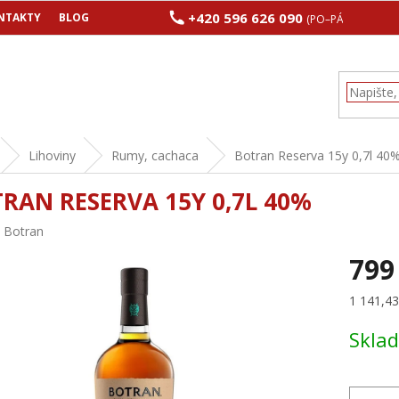
+420 596 626 090
NTAKTY
BLOG
(PO–PÁ 8:00–17:00
Lihoviny
Rumy, cachaca
Botran Reserva 15y 0,7l 40
RAN RESERVA 15Y 0,7L 40%
:
Botran
799
Měrná
1 141,43 
cena:
Skla