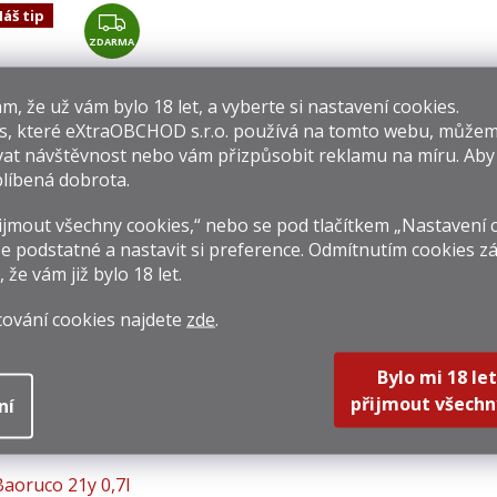
áš tip
Z
ZDARMA
D
A
R
​​, že už vám bylo 18 let, a vyberte si nastavení cookies.
M
s, které
eXtraOBCHOD s.r.o.
používá na tomto webu, můžem
Dictador Libreto
Old St. Croix Elixir
D
A
at návštěvnost nebo vám přizpůsobit reklamu na míru. Ab
herry Cask 1998
Orange Grove 0,7l
Rese
líbená dobrota.
0,7l 45%
40%
12y 
 790 Kč
759 Kč
809 
jmout všechny cookies,“ nebo se pod tlačítkem „Nastavení 
rná
Měrná
Měrná
414,29 Kč / 1 l
1 084,29 Kč / 1 l
1 155,7
e podstatné a nastavit si preference. Odmítnutím cookies z
na:
cena:
cena:
, že vám již
bylo 18 let
.
Do košíku
Do košíku
Do k
cování cookies najdete
zde
.
Bylo mi 18 let
přijmout všechn
ní
Baoruco 21y 0,7l