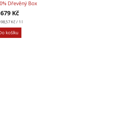
0% Dřevěný Box
 679 Kč
rná
398,57 Kč / 1 l
na:
Do košíku