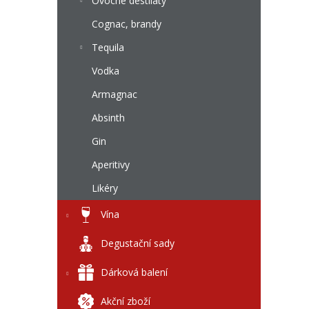
l
Ovocné destiláty
Cognac, brandy
Tequila
Vodka
Armagnac
Absinth
Gin
Aperitivy
Likéry
Vína
Degustační sady
Dárková balení
Akční zboží