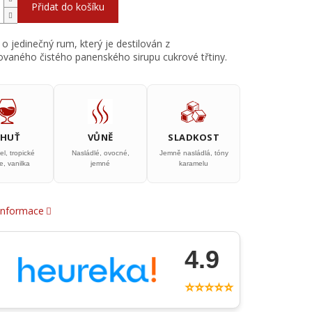
Přidat do košíku
 o jedinečný rum, který je destilován z
vaného čistého panenského sirupu cukrové třtiny.
CHUŤ
VŮNĚ
SLADKOST
l, tropické
Nasládlé, ovocné,
Jemně nasládlá, tóny
e, vanilka
jemné
karamelu
 informace
4.9
⭐⭐⭐⭐⭐