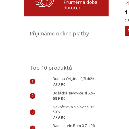
4
1
Mě
2 
ce
Přijímáme online platby
Top 10 produktů
Bumbu Original 0,7l 40%
739 Kč
Bošácká slivovice 1l 52%
599 Kč
Navrátilova slivovica 0,5l
50%
779 Kč
Rammstein Rum 0,7l 40%