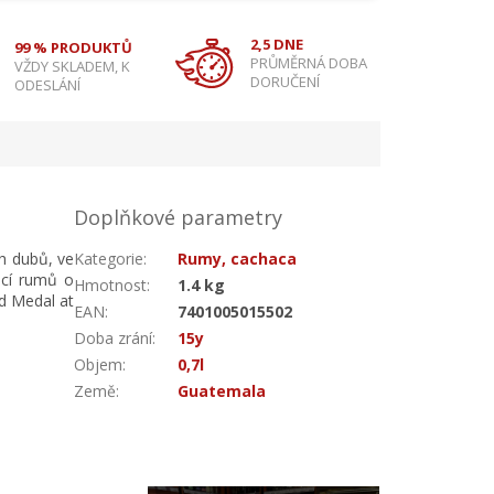
2,5 DNE
99 % PRODUKTŮ
PRŮMĚRNÁ DOBA
VŽDY SKLADEM, K
DORUČENÍ
ODESLÁNÍ
Doplňkové parametry
h dubů, ve
Kategorie
:
Rumy, cachaca
ací rumů o
Hmotnost
:
1.4 kg
ld Medal at
EAN
:
7401005015502
Doba zrání
:
15y
Objem
:
0,7l
Země
:
Guatemala