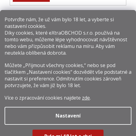
Potvrďte nám​​, že už vám bylo 18 let, a vyberte si
nastavení cookies.
Způsoby platby:
Díky cookies, které
eXtraOBCHOD s.r.o.
používá na
tomto webu, můžeme lépe vyhodnocovat návštěvnost
Způsoby dopravy:
nebo vám přizpůsobit reklamu na míru. Aby vám
neutekla oblíbená dobrota.
Sledujte nás na sítích:
Můžete „Přijmout všechny cookies,“ nebo se pod
tlačítkem „Nastavení cookies“ dozvědět vše podstatné a
nastavit si preference. Odmítnutím cookies zároveň
potvrzujete, že vám již
bylo 18 let
.
Zákaz prodeje alkoholu osobám mladším 18 let.
Více o zpracování cookies najdete
zde
.
Fotografie produktů jsou ilustrativní.
Nastavení
Vytvořil Shoptet