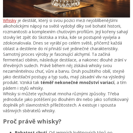
Whisky
je destilát, který si svou pozici mezi nejoblíbenějšími
alkoholickými nápoji na světě vydobyl díky své bohaté historii,
rozmanitosti a komplexním chuťovým profilům. Její kořeny sahají
stovky let zpět do Skotska a Irska, kde se postupně vyvíjela a
zdokonalovala. Dnes se vyrábí po celém světě, přičemž každá
oblast a destilerie do ní přináší své jedinečné charakteristiky.
Samotný proces výroby je fascinující alchymií. Ta začíná
fermentací obilnin, následuje destilace, a nakonec dlouhé zrání v
dřevěných sudech. Právě během něj získává whisky svou
nezaměnitelnou chuť, vůni a barvu. Druh použitého obilí, stejně
jako destilační postupy a typ sudu, mají zásadní vliv na výsledný
produkt. Vzniká tak
téměř nekonečné množství variací
, a tím
pádem i stylů whisky.
Whisky si můžete vychutnat mnoha různými způsoby. Třeba
jednoduše jako potěšení po dlouhém dni nebo jako sofistikovaný
doplněk při slavnostních příležitostech. A existuje i spousta
vášnivých sběratelů whisky.
Proč právě whisky?
Bohatost chutí
. Od jemných květinových tónů po