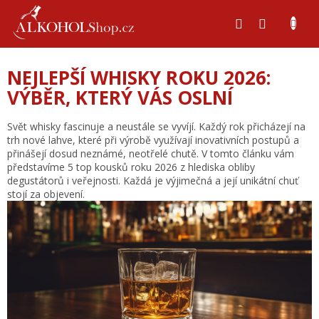
Přejít
na
obsah
NEJLEPŠÍ WHISKY ROKU 2026:
VÝBĚR, KTERÝ VÁS OSLNÍ
Svět whisky fascinuje a neustále se vyvíjí. Každý rok přicházejí na
trh nové lahve, které při výrobě využívají inovativních postupů a
přinášejí dosud neznámé, neotřelé chutě. V tomto článku vám
představíme 5 top kousků roku 2026 z hlediska obliby
degustátorů i veřejnosti. Každá je výjimečná a její unikátní chuť
stojí za objevení.