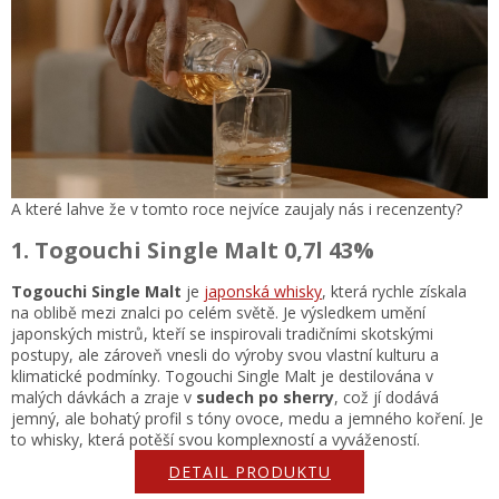
A které lahve že v tomto roce nejvíce zaujaly nás i recenzenty?
1. Togouchi Single Malt 0,7l 43%
Togouchi Single Malt
je
japonská whisky
, která rychle získala
na oblibě mezi znalci po celém světě. Je výsledkem umění
japonských mistrů, kteří se inspirovali tradičními skotskými
postupy, ale zároveň vnesli do výroby svou vlastní kulturu a
klimatické podmínky. Togouchi Single Malt je destilována v
malých dávkách a zraje v
sudech po sherry
, což jí dodává
jemný, ale bohatý profil s tóny ovoce, medu a jemného koření. Je
to whisky, která potěší svou komplexností a vyvážeností.
DETAIL PRODUKTU