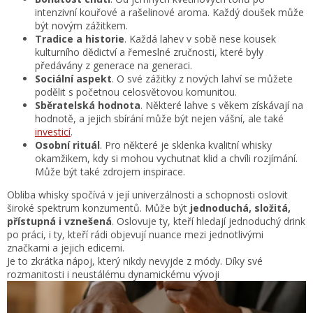
intenzivní kouřové a rašelinové aroma. Každý doušek může
být novým zážitkem.
Tradice a historie
. Každá lahev v sobě nese kousek
kulturního dědictví a řemeslné zručnosti, které byly
předávány z generace na generaci.
Sociální aspekt
. O své zážitky z nových lahví se můžete
podělit s početnou celosvětovou komunitou.
Sběratelská hodnota
. Některé lahve s věkem získávají na
hodnotě, a jejich sbírání může být nejen vášní, ale také
investicí
.
Osobní rituál
. Pro některé je sklenka kvalitní whisky
okamžikem, kdy si mohou vychutnat klid a chvíli rozjímání.
Může být také zdrojem inspirace.
Obliba whisky spočívá v její univerzálnosti a schopnosti oslovit
široké spektrum konzumentů. Může být
jednoduchá, složitá,
přístupná i vznešená
. Oslovuje ty, kteří hledají jednoduchý drink
po práci, i ty, kteří rádi objevují nuance mezi jednotlivými
značkami a jejich edicemi.
Je to zkrátka nápoj, který nikdy nevyjde z módy. Díky své
rozmanitosti i neustálému dynamickému vývoji