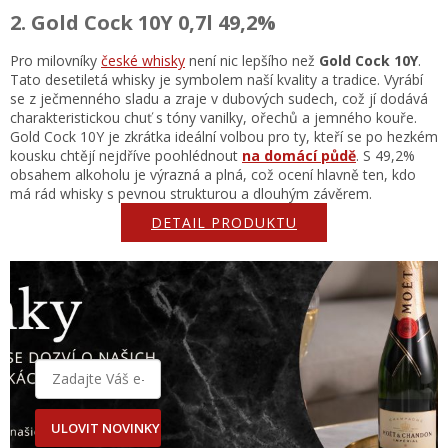
2. Gold Cock 10Y 0,7l 49,2%
Pro milovníky
české whisky
není nic lepšího než
Gold Cock 10Y
.
Tato desetiletá whisky je symbolem naší kvality a tradice. Vyrábí
se z ječmenného sladu a zraje v dubových sudech, což jí dodává
charakteristickou chuť s tóny vanilky, ořechů a jemného kouře.
Gold Cock 10Y je zkrátka ideální volbou pro ty, kteří se po hezkém
kousku chtějí nejdříve poohlédnout
na domácí půdě
. S 49,2%
obsahem alkoholu je výrazná a plná, což ocení hlavně ten, kdo
má rád whisky s pevnou strukturou a dlouhým závěrem.
DETAIL PRODUKTU
ULOVIT NOVINKY