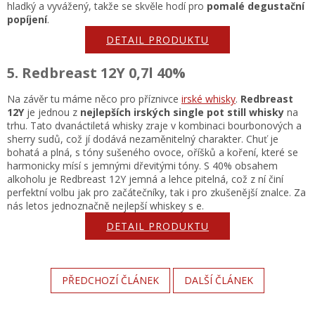
hladký a vyvážený, takže se skvěle hodí pro
pomalé degustační
popíjení
.
DETAIL PRODUKTU
5. Redbreast 12Y 0,7l 40%
Na závěr tu máme něco pro příznivce
irské whisky
.
Redbreast
12Y
je jednou z
nejlepších irských single pot still whisky
na
trhu. Tato dvanáctiletá whisky zraje v kombinaci bourbonových a
sherry sudů, což jí dodává nezaměnitelný charakter. Chuť je
bohatá a plná, s tóny sušeného ovoce, oříšků a koření, které se
harmonicky mísí s jemnými dřevitými tóny. S 40% obsahem
alkoholu je Redbreast 12Y jemná a lehce pitelná, což z ní činí
perfektní volbu jak pro začátečníky, tak i pro zkušenější znalce. Za
nás letos jednoznačně nejlepší whiskey s e.
DETAIL PRODUKTU
PŘEDCHOZÍ ČLÁNEK
DALŠÍ ČLÁNEK
Z