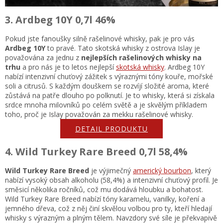
3. Ardbeg 10Y 0,7l 46%
Pokud jste fanoušky silně rašelinové whisky, pak je pro vás
Ardbeg 10Y
to pravé. Tato skotská whisky z ostrova Islay je
považována za jednu z
nejlepších rašelinových whisky na
trhu
a pro nás je to letos nejlepší
skotská whisky
. Ardbeg 10Y
nabízí intenzivní chuťový zážitek s výraznými tóny kouře, mořské
soli a citrusů. S každým douškem se rozvíjí složité aroma, které
zůstává na patře dlouho po polknutí. Je to whisky, která si získala
srdce mnoha milovníků po celém světě a je skvělým příkladem
toho, proč je Islay považován za mekku rašelinové whisky.
DETAIL PRODUKTU
4. Wild Turkey Rare Breed 0,7l 58,4%
Wild Turkey Rare Breed
je výjimečný
americký bourbon
, který
nabízí vysoký obsah alkoholu (58,4%) a intenzivní chuťový profil. Je
směsicí několika ročníků, což mu dodává hloubku a bohatost.
Wild Turkey Rare Breed nabízí tóny karamelu, vanilky, koření a
jemného dřeva, což z něj činí skvělou volbou pro ty, kteří hledají
whisky s výrazným a plným tělem. Navzdory své síle je překvapivě