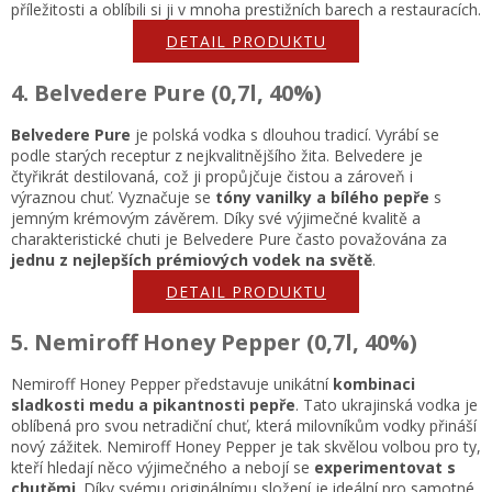
příležitosti a oblíbili si ji v mnoha prestižních barech a restauracích.
DETAIL PRODUKTU
4. Belvedere Pure (0,7l, 40%)
Belvedere Pure
je polská vodka s dlouhou tradicí. Vyrábí se
podle starých receptur z nejkvalitnějšího žita. Belvedere je
čtyřikrát destilovaná, což ji propůjčuje čistou a zároveň i
výraznou chuť. Vyznačuje se
tóny vanilky a bílého pepře
s
jemným krémovým závěrem. Díky své výjimečné kvalitě a
charakteristické chuti je Belvedere Pure často považována za
jednu z nejlepších prémiových vodek na světě
.
DETAIL PRODUKTU
5. Nemiroff Honey Pepper (0,7l, 40%)
Nemiroff Honey Pepper představuje unikátní
kombinaci
sladkosti medu a pikantnosti pepře
. Tato ukrajinská vodka je
oblíbená pro svou netradiční chuť, která milovníkům vodky přináší
nový zážitek. Nemiroff Honey Pepper je tak skvělou volbou pro ty,
kteří hledají něco výjimečného a nebojí se
experimentovat s
chutěmi
. Díky svému originálnímu složení je ideální pro samotné