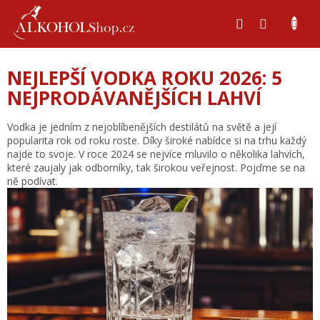
Přejít
na
obsah
NEJLEPŠÍ VODKA ROKU 2026: 5
NEJPRODÁVANĚJŠÍCH LAHVÍ
Vodka je jedním z nejoblíbenějších destilátů na světě a její
popularita rok od roku roste. Díky široké nabídce si na trhu každý
najde to svoje. V roce 2024 se nejvíce mluvilo o několika lahvích,
které zaujaly jak odborníky, tak širokou veřejnost. Pojďme se na
ně podívat.