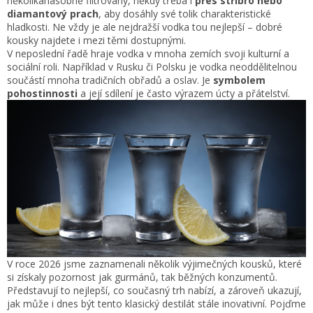
několikanásobně filtrovány, někdy třeba i
přes stříbro nebo
diamantový prach
, aby dosáhly své tolik charakteristické
hladkosti. Ne vždy je ale nejdražší vodka tou nejlepší – dobré
kousky najdete i mezi těmi dostupnými.
V neposlední řadě hraje vodka v mnoha zemích svoji kulturní a
sociální roli. Například v Rusku či Polsku je vodka neoddělitelnou
součástí mnoha tradičních obřadů a oslav. Je
symbolem
pohostinnosti
a její sdílení je často výrazem úcty a přátelství.
V roce 2026 jsme zaznamenali několik výjimečných kousků, které
si získaly pozornost jak gurmánů, tak běžných konzumentů.
Představují to nejlepší, co současný trh nabízí, a zároveň ukazují,
jak může i dnes být tento klasický destilát stále inovativní. Pojďme