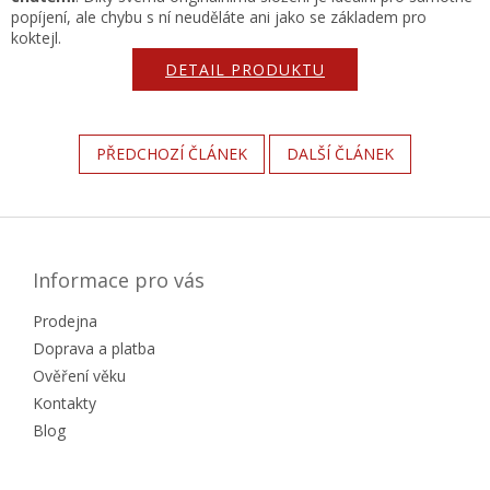
popíjení, ale chybu s ní neuděláte ani jako se základem pro
koktejl.
DETAIL PRODUKTU
PŘEDCHOZÍ ČLÁNEK
DALŠÍ ČLÁNEK
Z
á
p
a
Informace pro vás
t
Prodejna
í
Doprava a platba
Ověření věku
Kontakty
Blog