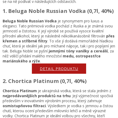
se na ně podívat v následujících odstavcích.
1. Beluga Noble Russian Vodka (0,7l, 40%)
Beluga Noble Russian Vodka
je synonymem pro luxus a
eleganci. Tato prémiová vodka pochází z Ruska a je známá svou
jemností a čistotou. K její výrobě se používá vysoce kvalitní
přírodní alkohol, který je následně několikanásobně filtrován
přes
křemen a stříbrné filtry
. To vše jí dodává mimořádně hladkou
chuť, která je ideální jak pro míchané nápoje, tak i pro popíjení jen
tak. Beluga Noble se pyšní
jemnými tóny vanilky a cereálií
, za
něž vděčí přidání malého množství
medu, ostropestřce
mariánského a rýže
.
DETAIL PRODUKTU
2. Chortica Platinum (0,7l, 40%)
Chortica Platinum
je ukrajinská vodka, která se stala jedním z
nejprodávanějších produktů na trhu
. Její výjimečnost spočívá
především v inovativním výrobním procesu, který zahrnuje
osmistupňovou filtraci
. Výsledkem je vodka s jemnou a čistou
chutí, kterou ocení především milovníci lehčí a méně výrazné
vodky. Chortica Platinum je ideální volbou pro všechny, kteří