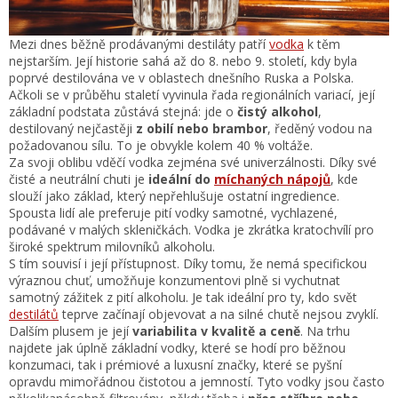
Mezi dnes běžně prodávanými destiláty patří
vodka
k těm
nejstarším. Její historie sahá až do 8. nebo 9. století, kdy byla
poprvé destilována ve v oblastech dnešního Ruska a Polska.
Ačkoli se v průběhu staletí vyvinula řada regionálních variací, její
základní podstata zůstává stejná: jde o
čistý alkohol
,
destilovaný nejčastěji
z obilí nebo brambor
, ředěný vodou na
požadovanou sílu. To je obvykle kolem 40 % voltáže.
Za svoji oblibu vděčí vodka zejména své univerzálnosti. Díky své
čisté a neutrální chuti je
ideální do
míchaných nápojů
, kde
slouží jako základ, který nepřehlušuje ostatní ingredience.
Spousta lidí ale preferuje pití vodky samotné, vychlazené,
podávané v malých skleničkách. Vodka je zkrátka kratochvílí pro
široké spektrum milovníků alkoholu.
S tím souvisí i její přístupnost. Díky tomu, že nemá specifickou
výraznou chuť, umožňuje konzumentovi plně si vychutnat
samotný zážitek z pití alkoholu. Je tak ideální pro ty, kdo svět
destilátů
teprve začínají objevovat a na silné chutě nejsou zvyklí.
Dalším plusem je její
variabilita v kvalitě a ceně
. Na trhu
najdete jak úplně základní vodky, které se hodí pro běžnou
konzumaci, tak i prémiové a luxusní značky, které se pyšní
opravdu mimořádnou čistotou a jemností. Tyto vodky jsou často