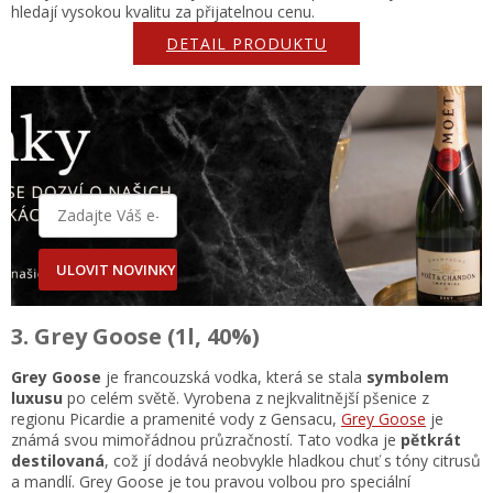
hledají vysokou kvalitu za přijatelnou cenu.
DETAIL PRODUKTU
ULOVIT NOVINKY
3. Grey Goose (1l, 40%)
Grey Goose
je francouzská vodka, která se stala
symbolem
luxusu
po celém světě. Vyrobena z nejkvalitnější pšenice z
regionu Picardie a pramenité vody z Gensacu,
Grey Goose
je
známá svou mimořádnou průzračností. Tato vodka je
pětkrát
destilovaná
, což jí dodává neobvykle hladkou chuť s tóny citrusů
a mandlí. Grey Goose je tou pravou volbou pro speciální