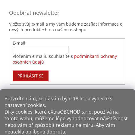
Odebírat newsletter
Vložte svůj e-mail a my vám budeme zasílat informace o
nových produktech na našem e-shopu.
E-mail
Vložením e-mailu souhlasíte s
podmínkami ochrany
osobních údajů
PŘIHLÁSIT SE
Potvrďte nám​​, že už vám bylo 18 let, a vyberte si
nastavení cookies.
Způsoby platby:
Díky cookies, které
eXtraOBCHOD s.r.o.
používá na
tomto webu, můžeme lépe vyhodnocovat návštěvnost
Způsoby dopravy:
nebo vám přizpůsobit reklamu na míru. Aby vám
neutekla oblíbená dobrota.