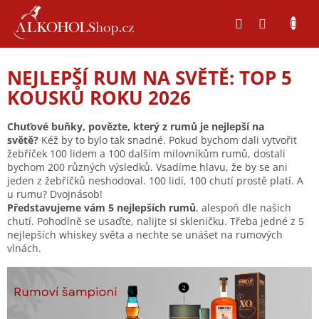
Přejít
na
obsah
NEJLEPŠÍ RUM NA SVĚTĚ: TOP 5
KOUSKŮ ROKU 2026
Chuťové buňky, povězte, který z rumů je nejlepší na
světě?
Kéž by to bylo tak snadné. Pokud bychom dali vytvořit
žebříček 100 lidem a 100 dalším milovníkům rumů, dostali
bychom 200 různých výsledků. Vsadíme hlavu, že by se ani
jeden z žebříčků neshodoval. 100 lidí, 100 chutí prostě platí. A
u rumu? Dvojnásob!
Představujeme vám 5 nejlepších rumů
, alespoň dle našich
chutí. Pohodlně se usaďte, nalijte si skleničku. Třeba jedné z 5
nejlepších whiskey světa a nechte se unášet na rumových
vlnách.