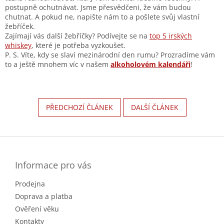
postupně ochutnávat. Jsme přesvědčeni, že vám budou
chutnat. A pokud ne, napište nám to a pošlete svůj vlastní
žebříček.
Zajímají vás další žebříčky? Podívejte se na
top 5 irských
whiskey
, které je potřeba vyzkoušet.
P. S. Víte, kdy se slaví mezinárodní den rumu? Prozradíme vám
to a ještě mnohem víc v našem
alkoholovém kalendáři
!
PŘEDCHOZÍ ČLÁNEK
DALŠÍ ČLÁNEK
Z
á
p
a
Informace pro vás
t
Prodejna
í
Doprava a platba
Ověření věku
Kontakty