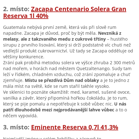
2. místo:
Zacapa Centenario Solera Gran
Reserva 1l 40%
Guatemala nebývá první země, která vás při slově rum
napadne. Zacapa je důvod, proč by být měla.
Nevzniká z
melasy, ale z takzvaného medu z cukrové třtiny
– hustého
sirupu z prvního lisování, který si drží podstatně víc chuti než
vedlejší produkt cukrovarnictví. Už tady se Zacapa odděluje od
většiny konkurence.
Zrání pak probíhá metodou solera ve výšce zhruba 2 300 metrů
nad mořem, v horách nad městem Quetzaltenango. Sudy tam
leží v řídkém, chladném vzduchu, což zrání zpomaluje a chuť
zjemňuje.
Místu se přezdívá Dům nad oblaky
a je to jedno z
mála míst na světě, kde se rum stařil takhle vysoko.
Ve sklenici to poznáte okamžitě: med, karamel, sušené ovoce,
vanilka a závěr, který připomíná hořkou čokoládu. Je to rum,
který se pije pomalu a nepotřebuje k sobě vůbec nic.
U nás
patří dlouhodobě mezi nejprodávanější lahve vůbec
a to o
něčem vypovídá.
3. místo:
Eminente Reserva 0,7l 41,3%
Nejmladší jméno v celém žebříčku a zároveň to