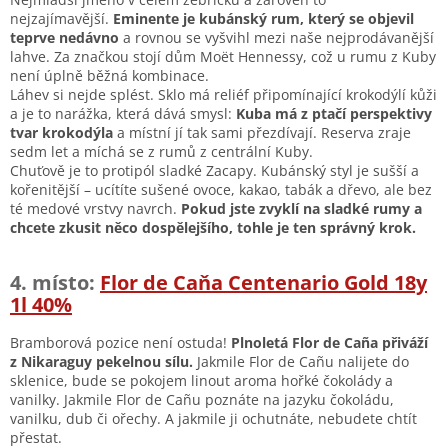
nejzajímavější.
Eminente je kubánský rum, který se objevil
teprve nedávno
a rovnou se vyšvihl mezi naše nejprodávanější
lahve. Za značkou stojí dům Moët Hennessy, což u rumu z Kuby
není úplně běžná kombinace.
Láhev si nejde splést. Sklo má reliéf připomínající krokodýlí kůži
a je to narážka, která dává smysl:
Kuba má z ptačí perspektivy
tvar krokodýla
a místní jí tak sami přezdívají. Reserva zraje
sedm let a míchá se z rumů z centrální Kuby.
Chuťově je to protipól sladké Zacapy. Kubánský styl je sušší a
kořenitější – ucítíte sušené ovoce, kakao, tabák a dřevo, ale bez
té medové vrstvy navrch.
Pokud jste zvyklí na sladké rumy a
chcete zkusit něco dospělejšího, tohle je ten správný krok.
4. místo:
Flor de Caňa Centenario Gold 18y
1l 40%
Bramborová pozice není ostuda!
Plnoletá Flor de Caña přiváží
z Nikaraguy pekelnou sílu.
Jakmile Flor de Cañu nalijete do
sklenice, bude se pokojem linout aroma hořké čokolády a
vanilky. Jakmile Flor de Cañu poznáte na jazyku čokoládu,
vanilku, dub či ořechy. A jakmile ji ochutnáte, nebudete chtít
přestat.