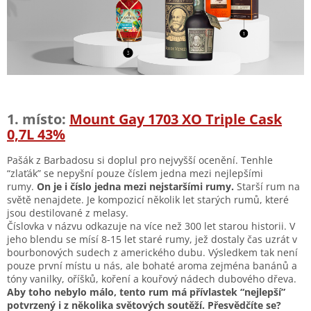
1. místo:
Mount Gay 1703 XO Triple Cask
0,7L 43%
Pašák z Barbadosu si doplul pro nejvyšší ocenění. Tenhle
“zlaťák” se nepyšní pouze číslem jedna mezi nejlepšími
rumy.
On je i číslo jedna mezi nejstaršími rumy.
Starší rum na
světě nenajdete. Je kompozicí několik let starých rumů, které
jsou destilované z melasy.
Číslovka v názvu odkazuje na více než 300 let starou historii. V
jeho blendu se mísí 8-15 let staré rumy, jež dostaly čas uzrát v
bourbonových sudech z amerického dubu. Výsledkem tak není
pouze první místu u nás, ale bohaté aroma zejména banánů a
tóny vanilky, oříšků, koření a kouřový nádech dubového dřeva.
Aby toho nebylo málo, tento rum má přívlastek “nejlepší”
potvrzený i z několika světových soutěží. Přesvědčíte se?