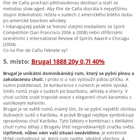
Flor de Caña prochází pětinásobnou destilací a staří se
metodou slow-aged. Aby Flor de Caña dozrála k nejvyššímu
stupni dokonalosti, ležela v sudech z amerického bílého dubu
po americké bourbon whiskey.
I nikaragujský pašák se honosí zlatými medailemi ze Spirit
Competition (San Francisco 2006 a 2008) nebo stříbrnými
oceněními z International Review of Spirits Award v Chicagu
(2004).
Co na Flor de Cañu řeknete vy?
5. místo:
Brugal 1888 20y 0,7l 40%
Brugal je unikátní dominikánský rum, který se pyšní plnou a
zakulacenou chutí.
I proto si u nás vysloužil pátou příčku. A
nutno podotknout, že konkurence v rumech je velmi vysoká.
Směs rumů zraje v sudech po bourbonu, whisky a sherry. V
chuti ucítíte zralé tropické ovoce s elegantní chutí karamelu s
vanilkovým kořením.
Brugal je ve světě rumů známý tím, že se pyšní největší sbírkou
dubových sudů v Karibiku. A právě Brugal nejlépe symbolizuje
opravdovou chuť Karibiku. Tyto faktory v kombinaci s delikátní
chutí rumu dělají z Brugalu třetí nejprodávanější značku světa.
Upřímně, vůbec vám vaši situaci nezávidíme.
Je extrémně
těžké rozhodnout se, který rum zvolíte. Ideálně všechny. A