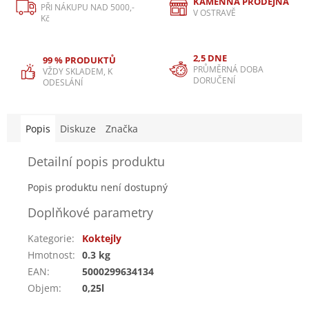
KAMENNÁ PRODEJNA
PŘI NÁKUPU NAD 5000,-
V OSTRAVĚ
Kč
2,5 DNE
99 % PRODUKTŮ
PRŮMĚRNÁ DOBA
VŽDY SKLADEM, K
DORUČENÍ
ODESLÁNÍ
Popis
Diskuze
Značka
Detailní popis produktu
Popis produktu není dostupný
Doplňkové parametry
Kategorie
:
Koktejly
Hmotnost
:
0.3 kg
EAN
:
5000299634134
Objem
:
0,25l