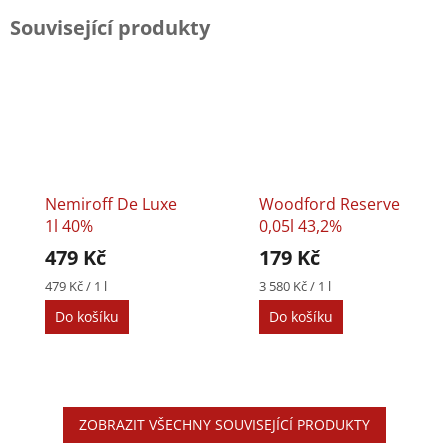
Související produkty
Nemiroff De Luxe
Woodford Reserve
1l 40%
0,05l 43,2%
479 Kč
179 Kč
Měrná
Měrná
479 Kč / 1 l
3 580 Kč / 1 l
cena:
cena:
Do košíku
Do košíku
ZOBRAZIT VŠECHNY SOUVISEJÍCÍ PRODUKTY