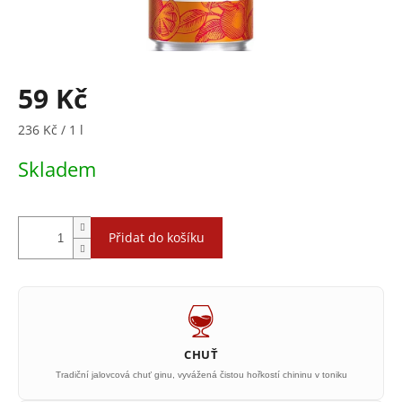
59 Kč
Měrná
236 Kč / 1 l
cena:
Skladem
Přidat do košíku
CHUŤ
Tradiční jalovcová chuť ginu, vyvážená čistou hořkostí chininu v toniku