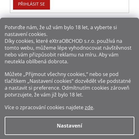
PŘIHLÁSIT SE
Potvrďte nám​​, že už vám bylo 18 let, a vyberte si
nastavení cookies.
Způsoby platby:
Díky cookies, které
eXtraOBCHOD s.r.o.
používá na
tomto webu, můžeme lépe vyhodnocovat návštěvnost
Způsoby dopravy:
nebo vám přizpůsobit reklamu na míru. Aby vám
neutekla oblíbená dobrota.
Sledujte nás na sítích:
Můžete „Přijmout všechny cookies,“ nebo se pod
tlačítkem „Nastavení cookies“ dozvědět vše podstatné
a nastavit si preference. Odmítnutím cookies zároveň
potvrzujete, že vám již
bylo 18 let
.
Zákaz prodeje alkoholu osobám mladším 18 let.
Více o zpracování cookies najdete
zde
.
Fotografie produktů jsou ilustrativní.
Nastavení