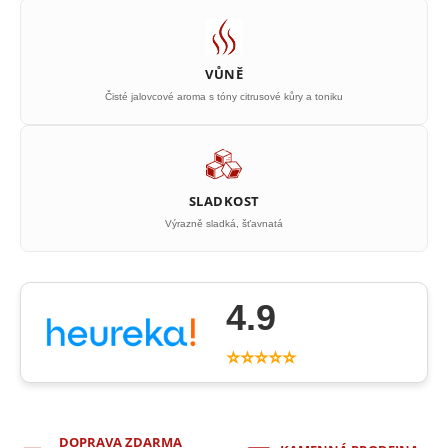
VŮNĚ
Čisté jalovcové aroma s tóny citrusové kůry a toniku
SLADKOST
Výrazně sladká, šťavnatá
4.9
⭐⭐⭐⭐⭐
DOPRAVA ZDARMA