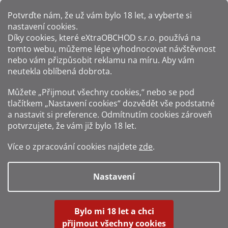
Potvrďte nám​​, že už vám bylo 18 let, a vyberte si
nastavení cookies.
Způsoby platby:
Díky cookies, které
eXtraOBCHOD s.r.o.
používá na
tomto webu, můžeme lépe vyhodnocovat návštěvnost
Způsoby dopravy:
nebo vám přizpůsobit reklamu na míru. Aby vám
neutekla oblíbená dobrota.
Sledujte nás na sítích:
Můžete „Přijmout všechny cookies,“ nebo se pod
tlačítkem „Nastavení cookies“ dozvědět vše podstatné
a nastavit si preference. Odmítnutím cookies zároveň
potvrzujete, že vám již
bylo 18 let
.
Zákaz prodeje alkoholu osobám mladším 18 let.
Více o zpracování cookies najdete
zde
.
Fotografie produktů jsou ilustrativní.
Nastavení
Vytvořil Shoptet
Bylo mi 18 let a chci
přijmout všechny cookies