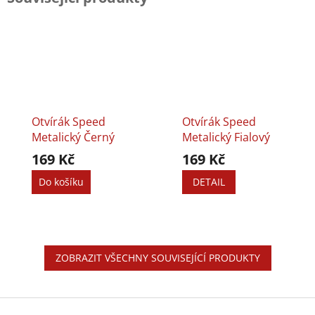
Otvírák Speed
Otvírák Speed
Metalický Černý
Metalický Fialový
169 Kč
169 Kč
Do košíku
DETAIL
ZOBRAZIT VŠECHNY SOUVISEJÍCÍ PRODUKTY
Z
á