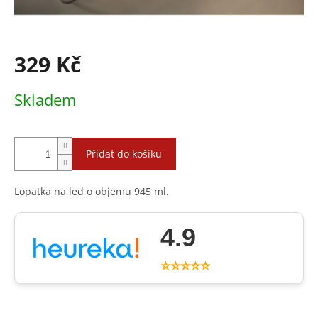
329 Kč
Měrná
Skladem
cena:
Přidat do košíku
Lopatka na led o objemu 945 ml.
4.9
⭐⭐⭐⭐⭐