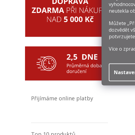
vyhodnocov
neutekla ob
Můžete „Při
dozvědět vš
potvrzujete
Více o zpra
Nastave
Přijímáme online platby
Top 10 produktů