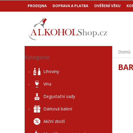
Přejít
PRODEJNA
DOPRAVA A PLATBA
OVĚŘENÍ VĚKU
KO
na
obsah
P
Přeskočit
Domů
o
Kategorie
kategorie
s
BAR
t
Lihoviny
r
a
Vína
n
n
Degustační sady
í
p
Dárková balení
a
n
Akční zboží
e