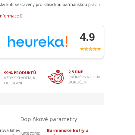
ý kufr sestavený pro klasickou barmanskou práci i
 informace
4.9
⭐⭐⭐⭐⭐
2,5 DNE
99 % PRODUKTŮ
PRŮMĚRNÁ DOBA
VŽDY SKLADEM, K
DORUČENÍ
ODESLÁNÍ
Doplňkové parametry
airová láhev
Barmanské kufry a
Kategorie
: