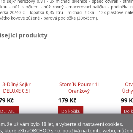
- 1x šejkr nerezový 0,8 l - 3x míchací sklenice - speed otvírák - strai
ičkou - nůž s očkem - nůž rovný - macerovací palička - podložka na
rka 20/40 cl - lopatka 0,35 litru - míchací lžička - 12x plastové nal
vátko kovové zúžené -
barová podložka (30x45cm)
.
isející produkty
3-Dílný Šejkr
Store´n Pourer 1l
Otv
DELUXE 0,5l
Oranžový
Úchy
79 Kč
179 Kč
99 K
DETAIL
Do košíku
Do k
​​, že už vám bylo 18 let, a vyberte si nastavení cookies.
s, které
eXtraOBCHOD s.r.o.
používá na tomto webu, můžem