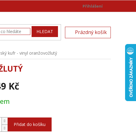
Přihlášení
)
NÁKUPNÍ
HLEDAT
Prázdný košík
KOŠÍK
ký kufr - vinyl oranžovožlutý
ŽLUTÝ
49 Kč
dem
Přidat do košíku