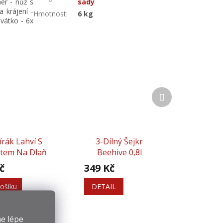
ner - nůž s
sady
 krájení -
Hmotnost
:
6 kg
évátko - 6x
Další
produkt
írák Lahví S
3-Dílný Šejkr
tem Na Dlaň
Beehive 0,8l
č
349 Kč
ošíku
DETAIL
e lépe