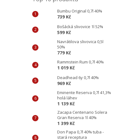
Bumbu Original 0,7l 40%
739 Kč
Bošácká slivovice 1l 52%
599 Kč
Navrátilova slivovica 0,5l
50%
779 Kč
Rammstein Rum 0,7l 40%
1 019 Kč
Deadhead 6y 0,7l 40%
969 Kč
Eminente Reserva 0,7l 41,3%
holá láhev
1 139 Kč
Zacapa Centenario Solera
Gran Reserva 1l 40%
1 399 Kč
Don Papa 0,7l 40% tuba -
stará receptura