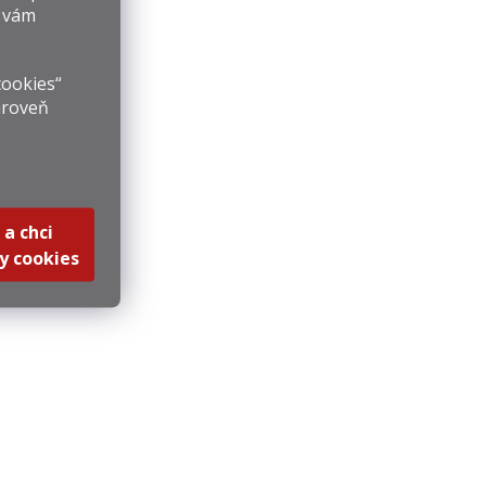
y vám
cookies“
ároveň
 a chci
y cookies