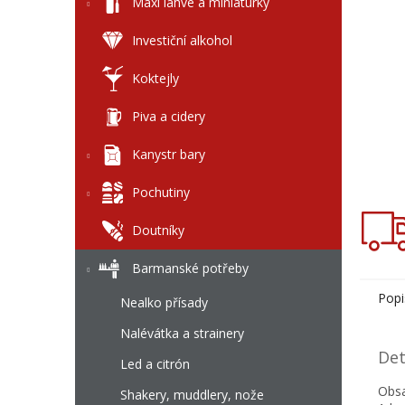
l
Maxi láhve a miniaturky
Investiční alkohol
Koktejly
Piva a cidery
Kanystr bary
Pochutiny
Doutníky
Barmanské potřeby
Popi
Nealko přísady
Nalévátka a strainery
Det
Led a citrón
Obs
Shakery, muddlery, nože