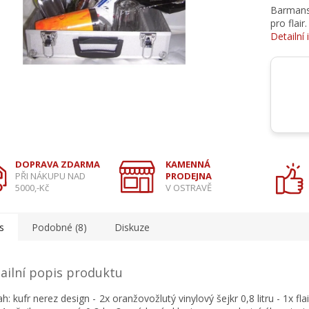
Barmansk
pro flair.
Detailní
DOPRAVA ZDARMA
KAMENNÁ
PŘI NÁKUPU NAD
PRODEJNA
5000,-Kč
V OSTRAVĚ
s
Podobné (8)
Diskuze
ailní popis produktu
ah:
kufr nerez design
- 2x oranžovožlutý vinylový šejkr 0,8 litru - 1x fl