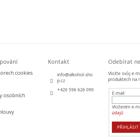
pování
Kontakt
Odebírat n
orech cookies
Vložte svůj e-
info
@
alkohol-sho
produktech na 
p.cz
+420 596 626 090
E-mail
y osobních
Vložením e-ma
mlouvy
údajů
PŘIHLÁSIT