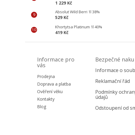
1 229 Kč
Absolut Wild Berri 1l 38%
529 Kč
Khortytsa Platinum 1l 40%
419 Kč
Z
á
p
Informace pro
Bezpečné naku
a
vás
Informace o soub
t
Prodejna
í
Reklamační řád
Doprava a platba
Ověření věku
Podmínky ochran
údajů
Kontakty
Blog
Odstoupení od s