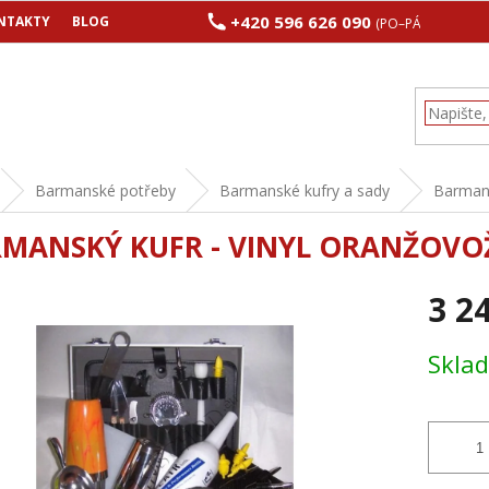
+420 596 626 090
NTAKTY
BLOG
(PO–PÁ 8:00–17:00
Barmanské potřeby
Barmanské kufry a sady
Barmans
MANSKÝ KUFR - VINYL ORANŽOVO
3 2
Měrná
Skla
cena: