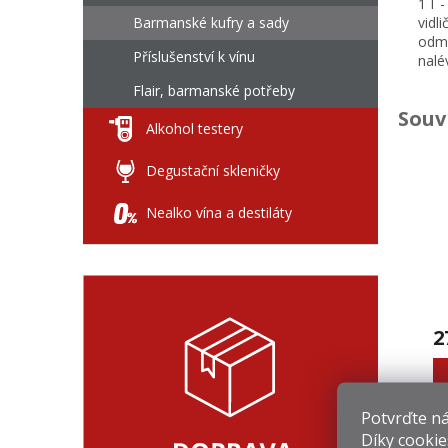
1 l 
Barmanské kufry a sady
vidl
odmě
Příslušenství k vínu
nalé
Flair, barmanské potřeby
Souv
Alkohol testery
Degustační skleničky
Nealko vína a destiláty
2
Potvrďte nám
Díky cookie