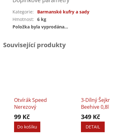
Doplňkové parametry
Kategorie
:
Barmanské kufry a sady
Hmotnost
:
6 kg
Položka byla vyprodána…
Související produkty
Otvírák Speed
3-Dílný Šejkr
Nerezový
Beehive 0,8l
99 Kč
349 Kč
Do košíku
DETAIL