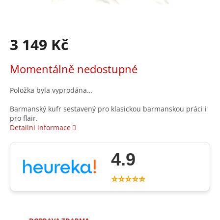
3 149 Kč
Měrná
Momentálně nedostupné
cena:
Položka byla vyprodána…
Barmanský kufr sestavený pro klasickou barmanskou práci i
pro flair.
Detailní informace
4.9
⭐⭐⭐⭐⭐