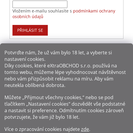
Vložením e-mailu souhlasíte s
podmínkami ochrany
osobních údajů
PŘIHLÁSIT SE
Potvrďte nám​​, že už vám bylo 18 let, a vyberte si
nastavení cookies.
Způsoby platby:
Díky cookies, které
eXtraOBCHOD s.r.o.
používá na
tomto webu, můžeme lépe vyhodnocovat návštěvnost
Způsoby dopravy:
nebo vám přizpůsobit reklamu na míru. Aby vám
neutekla oblíbená dobrota.
Sledujte nás na sítích:
Můžete „Přijmout všechny cookies,“ nebo se pod
tlačítkem „Nastavení cookies“ dozvědět vše podstatné
a nastavit si preference. Odmítnutím cookies zároveň
potvrzujete, že vám již
bylo 18 let
.
Zákaz prodeje alkoholu osobám mladším 18 let.
Více o zpracování cookies najdete
zde
.