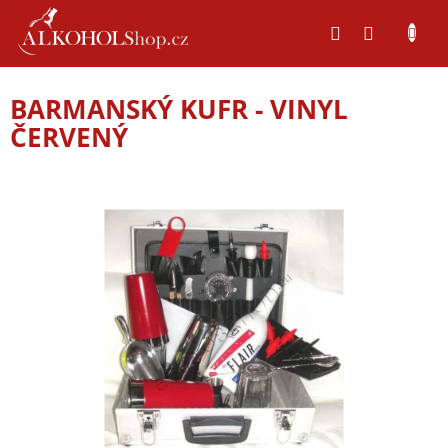
Přejít
na
obsah
BARMANSKÝ KUFR - VINYL
ČERVENÝ