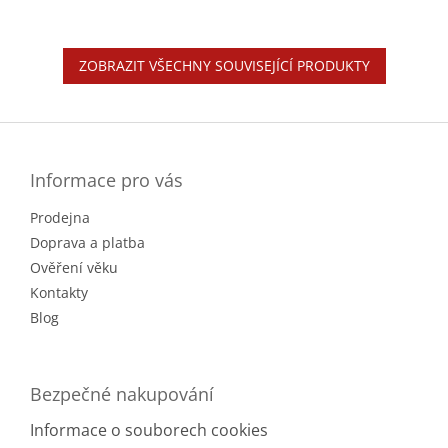
ZOBRAZIT VŠECHNY SOUVISEJÍCÍ PRODUKTY
Z
á
p
a
Informace pro vás
t
Prodejna
í
Doprava a platba
Ověření věku
Kontakty
Blog
Bezpečné nakupování
Informace o souborech cookies