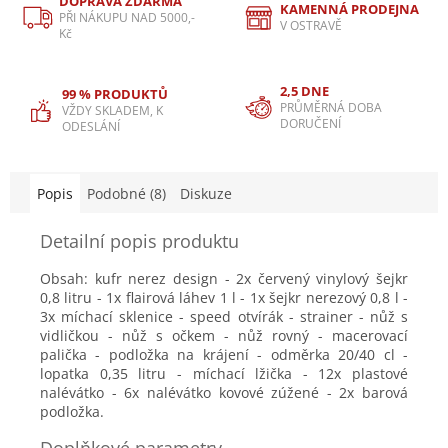
DOPRAVA ZDARMA
KAMENNÁ PRODEJNA
PŘI NÁKUPU NAD 5000,-
V OSTRAVĚ
Kč
2,5 DNE
99 % PRODUKTŮ
PRŮMĚRNÁ DOBA
VŽDY SKLADEM, K
DORUČENÍ
ODESLÁNÍ
Popis
Podobné (8)
Diskuze
Detailní popis produktu
Obsah:
kufr nerez design
- 2x červený vinylový šejkr
0,8 litru - 1x flairová láhev 1 l - 1x šejkr nerezový 0,8 l -
3x míchací sklenice - speed otvírák - strainer - nůž s
vidličkou - nůž s očkem - nůž rovný - macerovací
palička - podložka na krájení - odměrka 20/40 cl -
lopatka 0,35 litru - míchací lžička - 12x plastové
nalévátko - 6x nalévátko kovové zúžené - 2x barová
podložka.