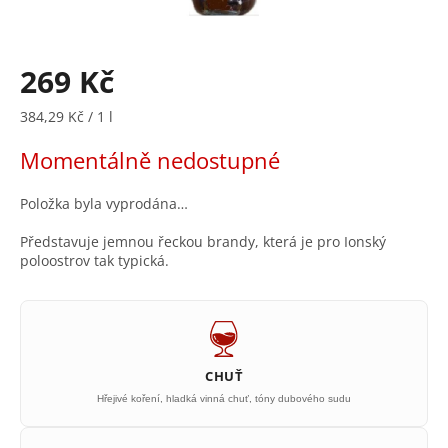
269 Kč
Měrná
384,29 Kč / 1 l
cena:
Momentálně nedostupné
Položka byla vyprodána…
Představuje jemnou řeckou brandy, která je pro Ionský
poloostrov tak typická.
CHUŤ
Hřejivé koření, hladká vinná chuť, tóny dubového sudu