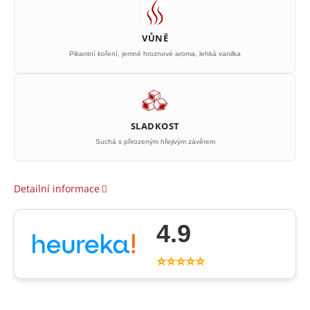
VŮNĚ
Pikantní koření, jemné hroznové aroma, lehká vanilka
SLADKOST
Suchá s přirozeným hřejivým závěrem
Detailní informace
4.9
⭐⭐⭐⭐⭐