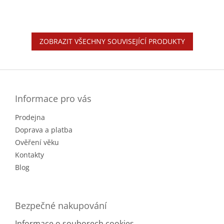
ZOBRAZIT VŠECHNY SOUVISEJÍCÍ PRODUKTY
Z
á
p
a
Informace pro vás
t
Prodejna
í
Doprava a platba
Ověření věku
Kontakty
Blog
Bezpečné nakupování
Informace o souborech cookies