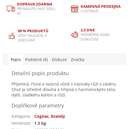
DOPRAVA ZDARMA
KAMENNÁ PRODEJNA
PŘI NÁKUPU NAD 5000,-
V OSTRAVĚ
Kč
2,5 DNE
99 % PRODUKTŮ
PRŮMĚRNÁ DOBA
VŽDY SKLADEM, K
DORUČENÍ
ODESLÁNÍ
Popis
Podobné (8)
Diskuze
Značka
Detailní popis produktu
Příjemná, řízná a ovocná vůně s náznaky růží v závěru.
Chuť je středně dlouhá a hřejivá s harmonickými tóny
datlí, sladkého koření a růží.
Doplňkové parametry
Kategorie
:
Cognac, brandy
Hmotnost
:
1.3 kg