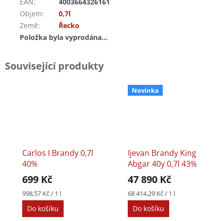
EAN
:
4003664326161
Objem
:
0,7l
Země
:
Řecko
Položka byla vyprodána…
Související produkty
Novinka
Carlos I Brandy 0,7l
Ijevan Brandy King
40%
Abgar 40y 0,7l 43%
699 Kč
47 890 Kč
Měrná
Měrná
998,57 Kč / 1 l
68 414,29 Kč / 1 l
cena:
cena:
Do košíku
Do košíku