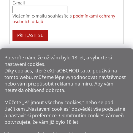
E-mail
Vložením e-mailu souhlasíte s
podmínkami ochrany
osobních údajů
PŘIHLÁSIT SE
Potvrďte nám​​, že už vám bylo 18 let, a vyberte si
nastavení cookies.
Způsoby platby:
Díky cookies, které
eXtraOBCHOD s.r.o.
používá na
tomto webu, můžeme lépe vyhodnocovat návštěvnost
Způsoby dopravy:
nebo vám přizpůsobit reklamu na míru. Aby vám
neutekla oblíbená dobrota.
Sledujte nás na sítích:
Můžete „Přijmout všechny cookies,“ nebo se pod
tlačítkem „Nastavení cookies“ dozvědět vše podstatné
a nastavit si preference. Odmítnutím cookies zároveň
potvrzujete, že vám již
bylo 18 let
.
Zákaz prodeje alkoholu osobám mladším 18 let.