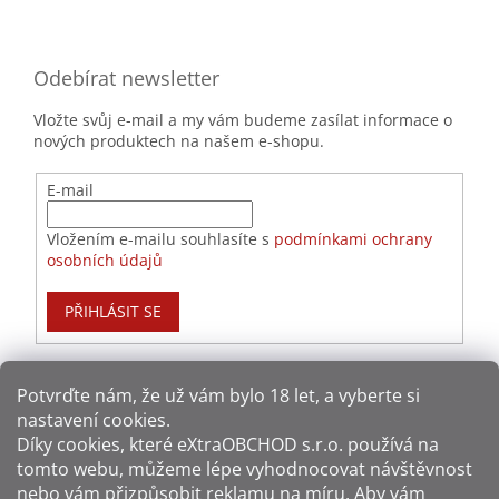
Odebírat newsletter
Vložte svůj e-mail a my vám budeme zasílat informace o
nových produktech na našem e-shopu.
E-mail
Vložením e-mailu souhlasíte s
podmínkami ochrany
osobních údajů
PŘIHLÁSIT SE
Potvrďte nám​​, že už vám bylo 18 let, a vyberte si
nastavení cookies.
Způsoby platby:
Díky cookies, které
eXtraOBCHOD s.r.o.
používá na
tomto webu, můžeme lépe vyhodnocovat návštěvnost
Způsoby dopravy:
nebo vám přizpůsobit reklamu na míru. Aby vám