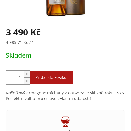
3 490 Kč
Měrná
4 985,71 Kč / 1 l
cena:
Skladem
Přidat do košíku
Ročníkový armagnac míchaný z eau-de-vie sklizně roku 1975.
Perfektní volba pro oslavu zvláštní události!