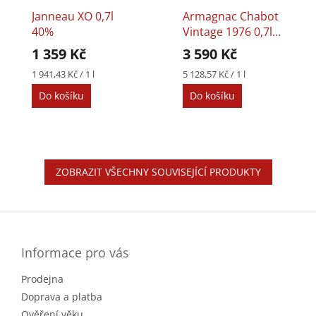
Janneau XO 0,7l
Armagnac Chabot
40%
Vintage 1976 0,7l
40%
1 359 Kč
3 590 Kč
Měrná
Měrná
1 941,43 Kč / 1 l
5 128,57 Kč / 1 l
cena:
cena:
Do košíku
Do košíku
ZOBRAZIT VŠECHNY SOUVISEJÍCÍ PRODUKTY
Z
á
p
a
Informace pro vás
t
Prodejna
í
Doprava a platba
Ověření věku