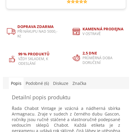
⭐⭐⭐⭐⭐
DOPRAVA ZDARMA
KAMENNÁ PRODEJNA
PŘI NÁKUPU NAD 5000,-
V OSTRAVĚ
Kč
2,5 DNE
99 % PRODUKTŮ
PRŮMĚRNÁ DOBA
VŽDY SKLADEM, K
DORUČENÍ
ODESLÁNÍ
Popis
Podobné (6)
Diskuze
Značka
Detailní popis produktu
Řada Chabot Vintage je vzácná a nádherná sbírka
Armagnacu. Zraje v sudech z černého dubu Gascon,
ročníky jsou ručně stáčené a vlastnoručně podepsané
vedoucím sklepů Chabot. Každá etiketa je z
pergamenu a udává rok sklizně, čirá láhev je utěsněna