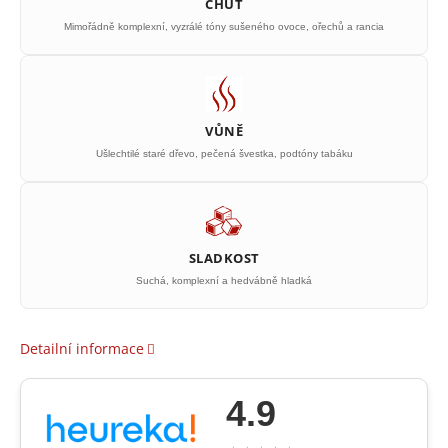
CHUŤ
Mimořádně komplexní, vyzrálé tóny sušeného ovoce, ořechů a rancia
VŮNĚ
Ušlechtilé staré dřevo, pečená švestka, podtóny tabáku
SLADKOST
Suchá, komplexní a hedvábně hladká
Detailní informace
4.9