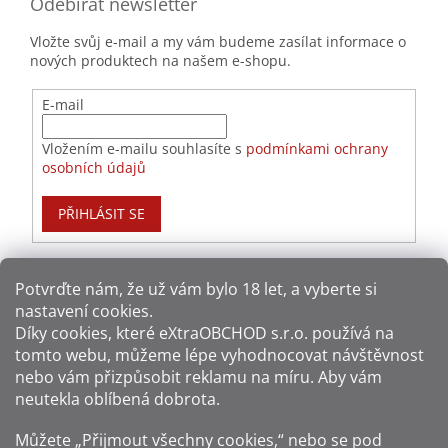
Odebírat newsletter
Vložte svůj e-mail a my vám budeme zasílat informace o
nových produktech na našem e-shopu.
E-mail
Vložením e-mailu souhlasíte s
podmínkami ochrany
osobních údajů
PŘIHLÁSIT SE
Potvrďte nám​​, že už vám bylo 18 let, a vyberte si
nastavení cookies.
Způsoby platby:
Díky cookies, které
eXtraOBCHOD s.r.o.
používá na
tomto webu, můžeme lépe vyhodnocovat návštěvnost
Způsoby dopravy:
nebo vám přizpůsobit reklamu na míru. Aby vám
neutekla oblíbená dobrota.
Sledujte nás na sítích:
Můžete „Přijmout všechny cookies,“ nebo se pod