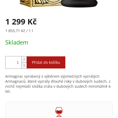
1 299 Kč
Měrná
1 855,71 Kč / 1 l
cena:
Skladem
Přidat do košíku
Armagnac vyrobený s výběrem výjimečných vyzrálých
Armagnaců, které vyzrály dlouhé roky v dubových sudech, z
nichž nejmlaší složka zrála v dubových sudech minimálně 6
let.