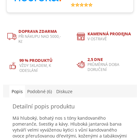
⭐⭐⭐⭐⭐
DOPRAVA ZDARMA
KAMENNÁ PRODEJNA
PŘI NÁKUPU NAD 5000,-
V OSTRAVĚ
Kč
2,5 DNE
99 % PRODUKTŮ
PRŮMĚRNÁ DOBA
VŽDY SKLADEM, K
DORUČENÍ
ODESLÁNÍ
Popis
Podobné (6)
Diskuze
Detailní popis produktu
Má hluboký, bohatý nos s tóny kandovaného
pomeranče, švestky a kávy. Hluboká jantarová barva
vytváří velmi vyváženou kytici s vůní kandovaného
ovoce přerušovanou dřevitými, koženými a tabákovými