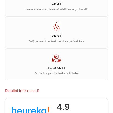
CHUŤ
Kandované ovoce, dřevité až tabákové tóny, plné tělo
VŮNĚ
Zralý pomeranč, sušené švestky a pražená káva
SLADKOST
Suchá, komplexní a hedvábně hladká
Detailní informace
4.9