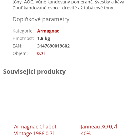
tóny. AOC. Vůně kandovaný pomeranč, švestky a káva.
Chuť kandované ovoce, dřevité až tabákové tóny.
Doplňkové parametry
Kategorie
:
Armagnac
Hmotnost
:
1.5 kg
EAN
:
3147690019602
Objem
:
0,7l
Související produkty
Armagnac Chabot
Janneau XO 0,7l
Vintage 1986 0,7l
40%