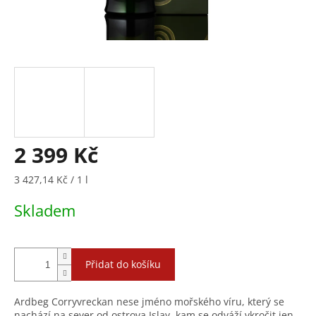
2 399 Kč
Měrná
3 427,14 Kč / 1 l
cena:
Skladem
Přidat do košíku
Ardbeg Corryvreckan nese jméno mořského víru, který se
nachází na sever od ostrova Islay, kam se odváží vkročit jen