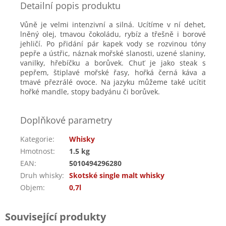
Detailní popis produktu
Vůně je velmi intenzivní a silná. Ucítíme v ní dehet,
lněný olej, tmavou čokoládu, rybíz a třešně i borové
jehličí. Po přidání pár kapek vody se rozvinou tóny
pepře a ústřic, náznak mořské slanosti, uzené slaniny,
vanilky, hřebíčku a borůvek. Chuť je jako steak s
pepřem, štiplavé mořské řasy, hořká černá káva a
tmavé přezrálé ovoce. Na jazyku můžeme také ucítit
hořké mandle, stopy badyánu či borůvek.
Doplňkové parametry
Kategorie
:
Whisky
Hmotnost
:
1.5 kg
EAN
:
5010494296280
Druh whisky
:
Skotské single malt whisky
Objem
:
0,7l
Související produkty