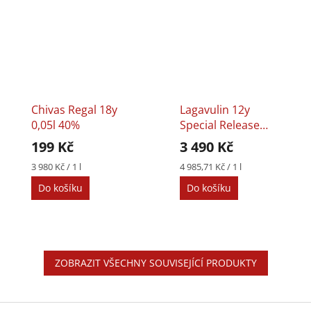
Chivas Regal 18y
Lagavulin 12y
0,05l 40%
Special Release
2024 0,7l 57,4%
199 Kč
3 490 Kč
Měrná
Měrná
3 980 Kč / 1 l
4 985,71 Kč / 1 l
cena:
cena:
Do košíku
Do košíku
ZOBRAZIT VŠECHNY SOUVISEJÍCÍ PRODUKTY
Z
á