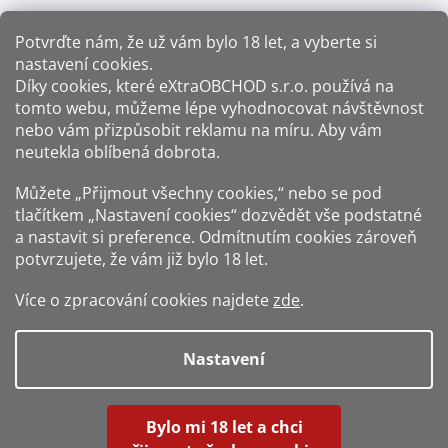
Potvrďte nám​​, že už vám bylo 18 let, a vyberte si
nastavení cookies.
Způsoby platby:
Díky cookies, které
eXtraOBCHOD s.r.o.
používá na
tomto webu, můžeme lépe vyhodnocovat návštěvnost
Způsoby dopravy:
nebo vám přizpůsobit reklamu na míru. Aby vám
neutekla oblíbená dobrota.
Sledujte nás na sítích:
Můžete „Přijmout všechny cookies,“ nebo se pod
tlačítkem „Nastavení cookies“ dozvědět vše podstatné
a nastavit si preference. Odmítnutím cookies zároveň
potvrzujete, že vám již
bylo 18 let
.
Zákaz prodeje alkoholu osobám mladším 18 let.
Více o zpracování cookies najdete
zde
.
Fotografie produktů jsou ilustrativní.
Nastavení
Vytvořil Shoptet
Bylo mi 18 let a chci