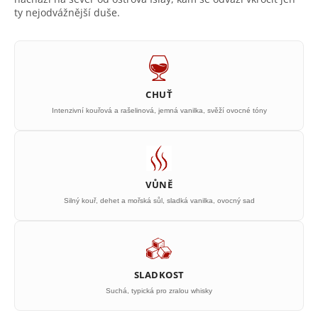
ty nejodvážnější duše.
CHUŤ
Intenzivní kouřová a rašelinová, jemná vanilka, svěží ovocné tóny
VŮNĚ
Silný kouř, dehet a mořská sůl, sladká vanilka, ovocný sad
SLADKOST
Suchá, typická pro zralou whisky