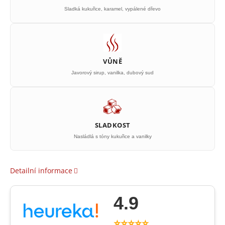
Sladká kukuřice, karamel, vypálené dřevo
VŮNĚ
Javorový sirup, vanilka, dubový sud
SLADKOST
Nasládlá s tóny kukuřice a vanilky
Detailní informace
4.9
⭐⭐⭐⭐⭐