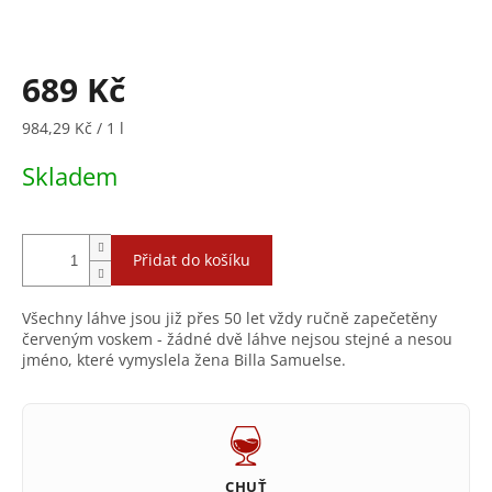
689 Kč
Měrná
984,29 Kč / 1 l
cena:
Skladem
Přidat do košíku
Všechny láhve jsou již přes 50 let vždy ručně zapečetěny
červeným voskem - žádné dvě láhve nejsou stejné a nesou
jméno, které vymyslela žena Billa Samuelse.
CHUŤ