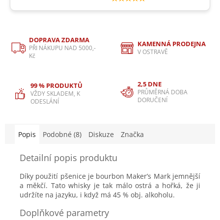
DOPRAVA ZDARMA
KAMENNÁ PRODEJNA
PŘI NÁKUPU NAD 5000,-
V OSTRAVĚ
Kč
2,5 DNE
99 % PRODUKTŮ
PRŮMĚRNÁ DOBA
VŽDY SKLADEM, K
DORUČENÍ
ODESLÁNÍ
Popis
Podobné (8)
Diskuze
Značka
Detailní popis produktu
Díky použití pšenice je bourbon Maker’s Mark jemnější
a měkčí. Tato whisky je tak málo ostrá a hořká, že ji
udržíte na jazyku, i když má 45 % obj. alkoholu.
Doplňkové parametry