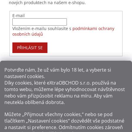
nových produktech na našem e-shopu.
E-mail
Vložením e-mailu souhlasíte s
podmínkami ochrany
osobních údajů
PŘIHLÁSIT SE
Potvrďte nám​​, že už vám bylo 18 let, a vyberte si
nastavení cookies.
Způsoby platby:
Díky cookies, které
eXtraOBCHOD s.r.o.
používá na
tomto webu, můžeme lépe vyhodnocovat návštěvnost
Způsoby dopravy:
nebo vám přizpůsobit reklamu na míru. Aby vám
neutekla oblíbená dobrota.
Sledujte nás na sítích:
Můžete „Přijmout všechny cookies,“ nebo se pod
tlačítkem „Nastavení cookies“ dozvědět vše podstatné
a nastavit si preference. Odmítnutím cookies zároveň