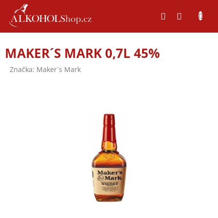
Přejít
na
obsah
MAKER´S MARK 0,7L 45%
Značka:
Maker´s Mark