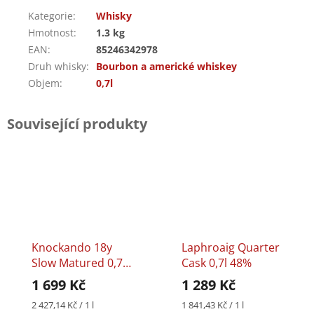
Kategorie
:
Whisky
Hmotnost
:
1.3 kg
EAN
:
85246342978
Druh whisky
:
Bourbon a americké whiskey
Objem
:
0,7l
Související produkty
Knockando 18y
Laphroaig Quarter
Slow Matured 0,7l
Cask 0,7l 48%
43%
1 699 Kč
1 289 Kč
Měrná
Měrná
2 427,14 Kč / 1 l
1 841,43 Kč / 1 l