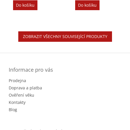
cena:
cena:
Do košíku
Do košíku
ZOBRAZIT VŠECHNY SOUVISEJÍCÍ PRODUKTY
Z
á
p
a
Informace pro vás
t
Prodejna
í
Doprava a platba
Ověření věku
Kontakty
Blog