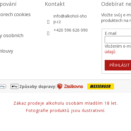
pování
Kontakt
Odebírat n
orech cookies
Vložte svůj e-
info
@
alkohol-sho
produktech na 
p.cz
+420 596 626 090
E-mail
y osobních
Vložením e-ma
mlouvy
údajů
PŘIHLÁSIT
Způsoby dopravy:
Zákaz prodeje alkoholu osobám mladším 18 let.
Fotografie produktů jsou ilustrativní.