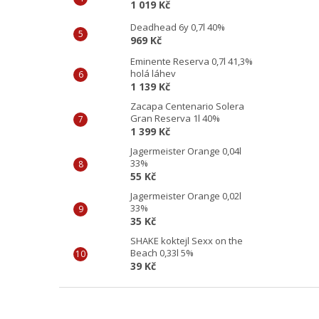
1 019 Kč
Deadhead 6y 0,7l 40%
969 Kč
Eminente Reserva 0,7l 41,3%
holá láhev
1 139 Kč
Zacapa Centenario Solera
Gran Reserva 1l 40%
1 399 Kč
Jagermeister Orange 0,04l
33%
55 Kč
Jagermeister Orange 0,02l
33%
35 Kč
SHAKE koktejl Sexx on the
Beach 0,33l 5%
39 Kč
Z
á