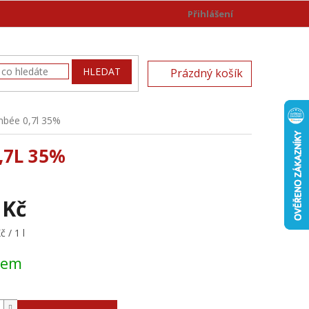
Přihlášení
)
NÁKUPNÍ
HLEDAT
Prázdný košík
KOŠÍK
mbée 0,7l 35%
,7L 35%
 Kč
 / 1 l
dem