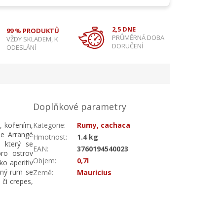
2,5 DNE
99 % PRODUKTŮ
PRŮMĚRNÁ DOBA
VŽDY SKLADEM, K
DORUČENÍ
ODESLÁNÍ
Doplňkové parametry
m, kořením,
Kategorie
:
Rumy, cachaca
ne Arrangé
Hmotnost
:
1.4 kg
, který se
EAN
:
3760194540023
pro ostrov
Objem
:
0,7l
ko aperitiv
mný rum se
Země
:
Mauricius
 či crepes,