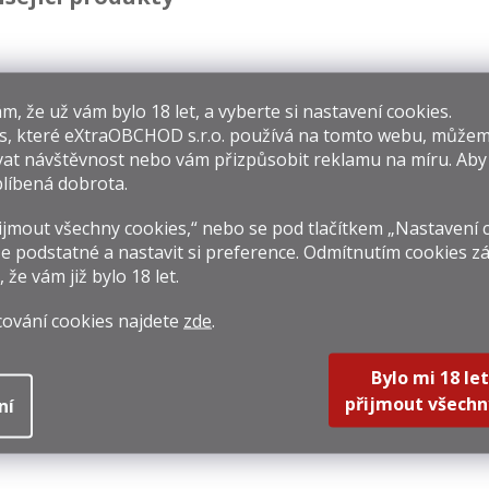
​​, že už vám bylo 18 let, a vyberte si nastavení cookies.
s, které
eXtraOBCHOD s.r.o.
používá na tomto webu, můžem
at návštěvnost nebo vám přizpůsobit reklamu na míru. Ab
on Papa Baroko
Black Tot Finest
Cac
líbená dobrota.
0,7l 40% Tuba
Caribbean 0,7l
46,2%
jmout všechny cookies,“ nebo se pod tlačítkem „Nastavení 
59 Kč
949 Kč
399 
e podstatné a nastavit si preference. Odmítnutím cookies z
rná
Měrná
Měrná
227,14 Kč / 1 l
1 355,71 Kč / 1 l
570 Kč /
, že vám již
bylo 18 let
.
na:
cena:
cena:
Do košíku
Do košíku
Do k
cování cookies najdete
zde
.
Bylo mi 18 let
přijmout všechn
ní