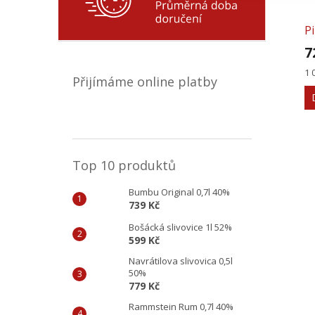
P
7
F
Mě
1 
Přijímáme online platby
ce
Top 10 produktů
Bumbu Original 0,7l 40%
739 Kč
Bošácká slivovice 1l 52%
599 Kč
Navrátilova slivovica 0,5l
50%
779 Kč
Rammstein Rum 0,7l 40%