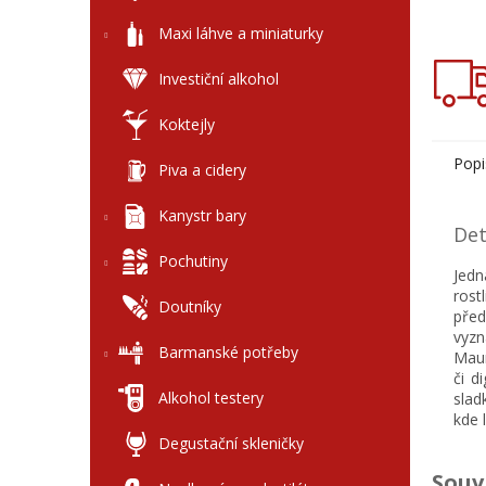
Maxi láhve a miniaturky
Investiční alkohol
Koktejly
Popi
Piva a cidery
Kanystr bary
Det
Pochutiny
Jedn
rost
Doutníky
před
vyzn
Barmanské potřeby
Maur
či d
Alkohol testery
slad
kde 
Degustační skleničky
Souv