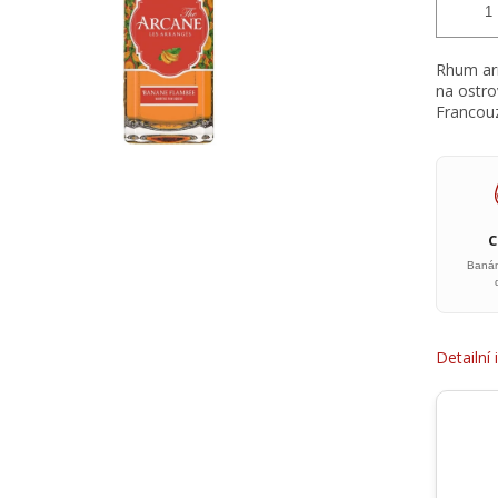
Rhum ar
na ostro
Francouz
Banán
Detailní