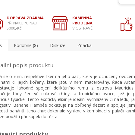
DOPRAVA ZDARMA
KAMENNÁ
PŘI NÁKUPU NAD
PRODEJNA
5000,-Kč
V OSTRAVĚ
s
Podobné (8)
Diskuze
Značka
ailní popis produktu
á se o rum, respektive likér na jeho bázi, který je ochucený ovoce
linami či jejich kořeny, které jsou v něm macerovány. Řada Arca
stavuje lahodné spojení delikátního rumu z ostrova Mauricius
ačuje tóny čerstvé cukrové třtiny, a tropického ovoce, jež je 
icius typické. Tento exotický elixír je ideální vychlazený či na ledu, ja
igestiv. Banane Flambée odkazuje na oblíbený dezert a spojuje je
kostí banánů. Jeho chuť dokonale vynikne v kombinaci s palačinkami
lze použít i pár kapek do těsta.
isející produkty