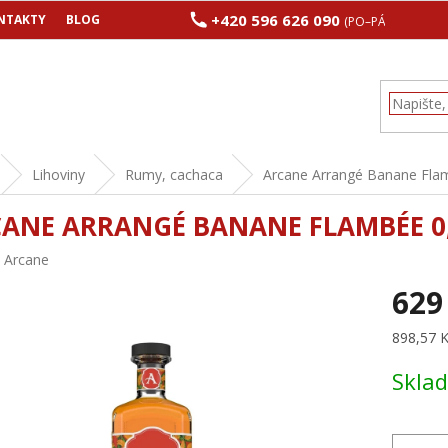
+420 596 626 090
NTAKTY
BLOG
(PO–PÁ 8:00–17:00
Lihoviny
Rumy, cachaca
Arcane Arrangé Banane Fla
ANE ARRANGÉ BANANE FLAMBÉE 0
:
Arcane
629
Měrná
898,57 Kč
cena:
Skla