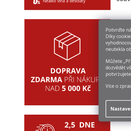
Nealko vína a destiláty
Potvrďte nám
Díky cookie
vyhodnocov
D
neutekla ob
Můžete „Při
8
dozvědět vš
Mě
1 
potvrzujete
ce
Více o zpra
Nastave