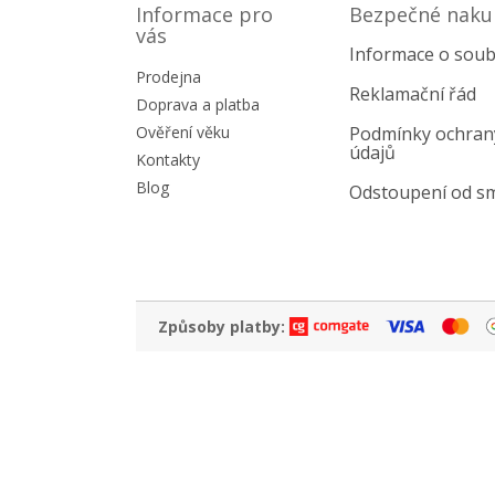
p
Informace pro
Bezpečné naku
a
vás
Informace o soub
t
Prodejna
í
Reklamační řád
Doprava a platba
Ověření věku
Podmínky ochran
údajů
Kontakty
Blog
Odstoupení od s
Způsoby platby: