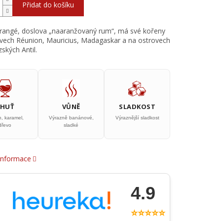
Přidat do košíku
rangé, doslova „naaranžovaný rum“, má své kořeny
vech Réunion, Mauricius, Madagaskar a na ostrovech
ských Antil.
CHUŤ
VŮNĚ
SLADKOST
, karamel,
Výrazně banánové,
Výraznější sladkost
dřevo
sladké
 informace
4.9
⭐⭐⭐⭐⭐