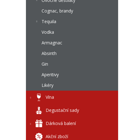
l
Ovocné destiláty
Cognac, brandy
Tequila
Vodka
Armagnac
Absinth
Gin
Aperitivy
Likéry
Vína
Degustační sady
Dárková balení
Akční zboží