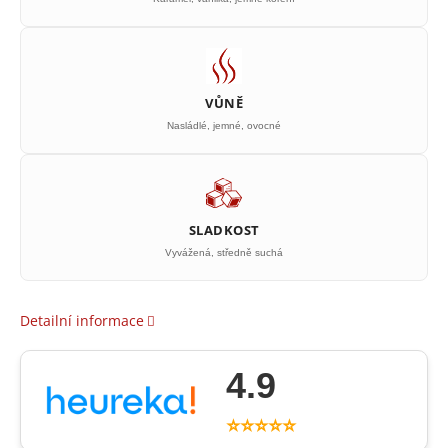
VŮNĚ
Nasládlé, jemné, ovocné
SLADKOST
Vyvážená, středně suchá
Detailní informace
4.9
⭐⭐⭐⭐⭐