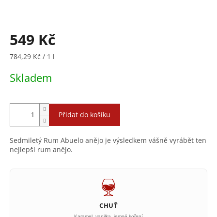
549 Kč
Měrná
784,29 Kč / 1 l
cena:
Skladem
Přidat do košíku
Sedmiletý Rum Abuelo anějo je výsledkem vášně vyrábět ten
nejlepší rum anějo.
CHUŤ
Karamel, vanilka, jemné koření