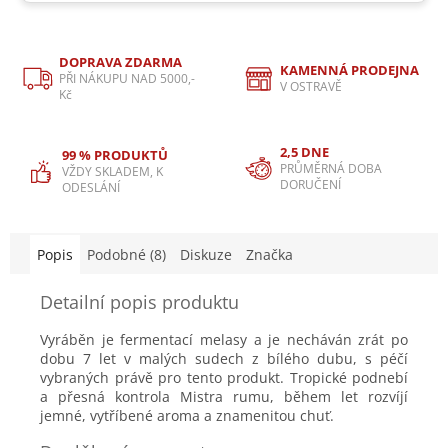
DOPRAVA ZDARMA
KAMENNÁ PRODEJNA
PŘI NÁKUPU NAD 5000,-
V OSTRAVĚ
Kč
2,5 DNE
99 % PRODUKTŮ
PRŮMĚRNÁ DOBA
VŽDY SKLADEM, K
DORUČENÍ
ODESLÁNÍ
Popis
Podobné (8)
Diskuze
Značka
Detailní popis produktu
Vyráběn je fermentací melasy a je necháván zrát po
dobu 7 let v malých sudech z bílého dubu, s péčí
vybraných právě pro tento produkt. Tropické podnebí
a přesná kontrola Mistra rumu, během let rozvíjí
jemné, vytříbené aroma a znamenitou chuť.