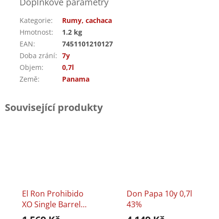
Doplňkové parametry
Kategorie
:
Rumy, cachaca
Hmotnost
:
1.2 kg
EAN
:
7451101210127
Doba zrání
:
7y
Objem
:
0,7l
Země
:
Panama
Související produkty
El Ron Prohibido
Don Papa 10y 0,7l
XO Single Barrel
43%
0,7l 40%