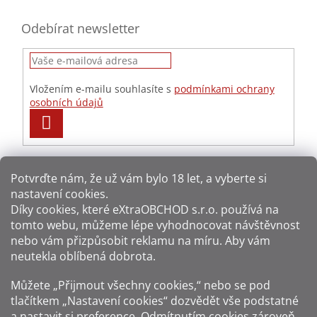
Odebírat newsletter
Vložením e-mailu souhlasíte s
podmínkami ochrany
osobních údajů
PŘIHLÁSIT
SE
Potvrďte nám​​, že už vám bylo 18 let, a vyberte si
nastavení cookies.
Způsoby platby:
Díky cookies, které
eXtraOBCHOD s.r.o.
používá na
tomto webu, můžeme lépe vyhodnocovat návštěvnost
Způsoby dopravy:
nebo vám přizpůsobit reklamu na míru. Aby vám
neutekla oblíbená dobrota.
Sledujte nás na sítích:
Můžete „Přijmout všechny cookies,“ nebo se pod
tlačítkem „Nastavení cookies“ dozvědět vše podstatné
a nastavit si preference. Odmítnutím cookies zároveň