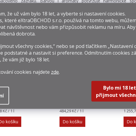
nacového zázraku. Barvou i aromaty potvrzuje harmonické spo
epšího z medu i cognacu – odstíny a stopy jasmínu, fialek či okvětních l
eduje hřejivá a delikátní chuť se špetkou koření a kandovaného p
​​, že už vám bylo 18 let, a vyberte si nastavení cookies.
ným dozvukem toffee a dřevité vanilky.
s, které
eXtraOBCHOD s.r.o.
používá na tomto webu, můžem
at návštěvnost nebo vám přizpůsobit reklamu na míru. Ab
líbená dobrota.
isející produkty
jmout všechny cookies,“ nebo se pod tlačítkem „Nastavení 
e podstatné a nastavit si preference. Odmítnutím cookies z
, že vám již
bylo 18 let
.
cování cookies najdete
zde
.
Anton Kaapl
Bols Parfait
God
Bylo mi 18 let
Pomerančový
Amour 0,7l 24%
přijmout všechn
ní
Likér 0,5l 22%
29 Kč
339 Kč
879 
rná
Měrná
Měrná
8 Kč / 1 l
484,29 Kč / 1 l
1 255,7
na:
cena:
cena:
Do košíku
Do košíku
Do k