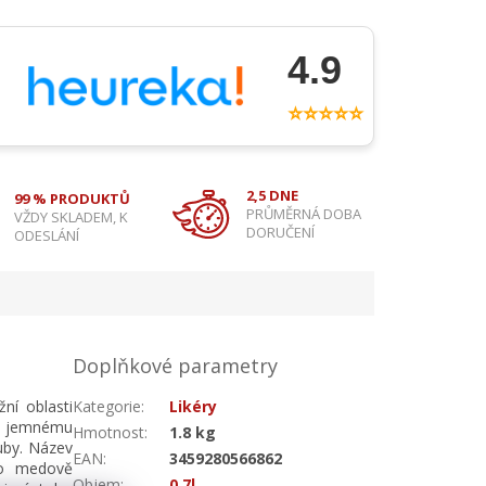
4.9
⭐⭐⭐⭐⭐
2,5 DNE
99 % PRODUKTŮ
PRŮMĚRNÁ DOBA
VŽDY SKLADEM, K
DORUČENÍ
ODESLÁNÍ
Doplňkové parametry
žní oblasti
Kategorie
:
Likéry
ě jemnému
Hmotnost
:
1.8 kg
tuby. Název
EAN
:
3459280566862
oto medově
Objem
:
0,7l