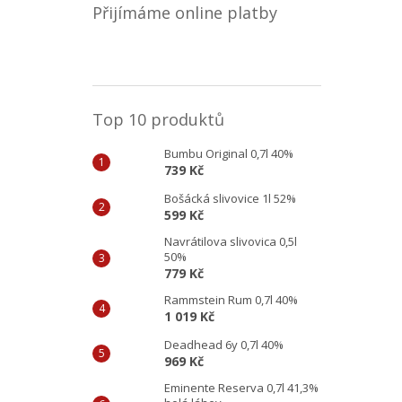
Přijímáme online platby
Top 10 produktů
Bumbu Original 0,7l 40%
739 Kč
Bošácká slivovice 1l 52%
599 Kč
Navrátilova slivovica 0,5l
50%
779 Kč
Rammstein Rum 0,7l 40%
1 019 Kč
Deadhead 6y 0,7l 40%
969 Kč
Eminente Reserva 0,7l 41,3%