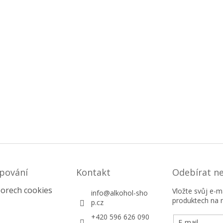
pování
Kontakt
Odebírat n
orech cookies
Vložte svůj e-
info
@
alkohol-sho
produktech na 
p.cz
+420 596 626 090
E-mail