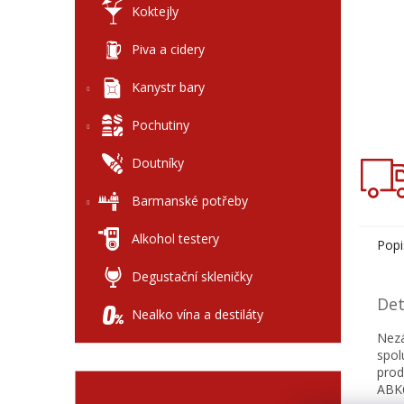
Koktejly
Piva a cidery
Kanystr bary
Pochutiny
Doutníky
Barmanské potřeby
Alkohol testery
Popi
Degustační skleničky
Det
Nealko vína a destiláty
Nezá
spo
prod
ABK6