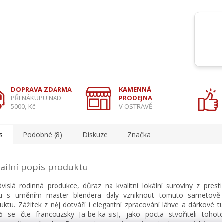
DOPRAVA ZDARMA
KAMENNÁ
PŘI NÁKUPU NAD
PRODEJNA
5000,-Kč
V OSTRAVĚ
s
Podobné (8)
Diskuze
Značka
ailní popis produktu
vislá rodinná produkce, důraz na kvalitní lokální suroviny z presti
lu s uměním master blendera daly vzniknout tomuto sametov
uktu. Zážitek z něj dotváří i elegantní zpracování láhve a dárkové 
 se čte francouzsky [a-be-ka-sis], jako pocta stvořiteli toh