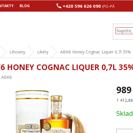
+420 596 626 090
NTAKTY
BLOG
(PO–PÁ 8:00–17:00
Lihoviny
Likéry
ABK6 Honey Cognac Liquer 0,7l 35%
6 HONEY COGNAC LIQUER 0,7L 35
:
ABK6
989
Měrná
1 412,86 
cena:
Skla