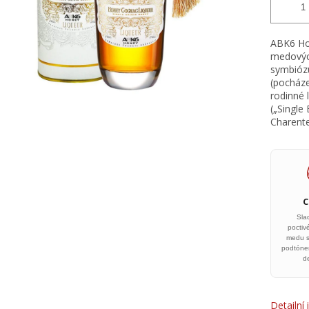
ABK6 Hon
medových
symbiózu
(pocháze
rodinné 
(„Single
Charente
Sla
poctiv
medu s
podtóne
de
Detailní