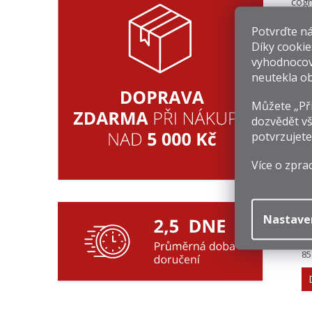
cog
nejl
Násl
Potvrďte nám
krás
Díky cookie
vyhodnocov
neutekla ob
Souv
Můžete „Při
dozvědět vš
potvrzujete
Více o zpra
Nastave
4
Mě
85
ce