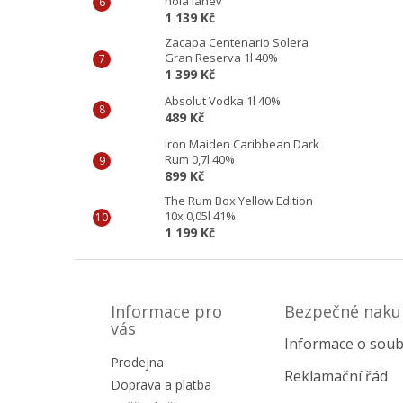
holá láhev
1 139 Kč
Zacapa Centenario Solera
Gran Reserva 1l 40%
1 399 Kč
Absolut Vodka 1l 40%
489 Kč
Iron Maiden Caribbean Dark
Rum 0,7l 40%
899 Kč
The Rum Box Yellow Edition
10x 0,05l 41%
1 199 Kč
Z
á
p
Informace pro
Bezpečné naku
a
vás
Informace o soub
t
Prodejna
í
Reklamační řád
Doprava a platba