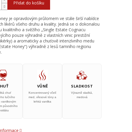
Přidat do košíku
ey je opravdovým průlomem ve stále širší nabídce
 likérů všeho druhu a kvality. Jedná se o dokonalou
 kvalitního a svěžího „Single Estate Cognacu
jícího pouze výhradně z vlastních vinic prestižní
likérky) a aromaticky a chuťově intenzívního medu
 Estate Honey“) výhradně z lesů tamního regionu
.
CHUŤ
VŮNĚ
SLADKOST
dká chuť
Koncentrovaný včelí
Výrazně sladká,
ého lučního
med, vřesové tóny a
medová
 vanilkovým
lehká vanilka
m původního
stilátu
 informace