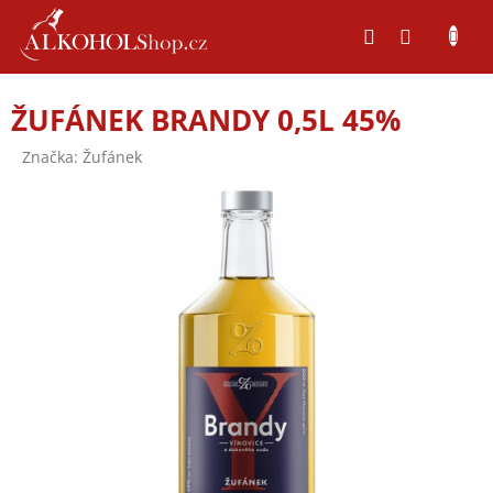
Přejít
na
obsah
ŽUFÁNEK BRANDY 0,5L 45%
Značka:
Žufánek