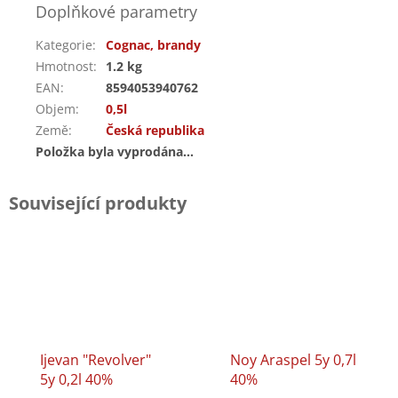
Doplňkové parametry
Kategorie
:
Cognac, brandy
Hmotnost
:
1.2 kg
EAN
:
8594053940762
Objem
:
0,5l
Země
:
Česká republika
Položka byla vyprodána…
Související produkty
Ijevan "Revolver"
Noy Araspel 5y 0,7l
5y 0,2l 40%
40%