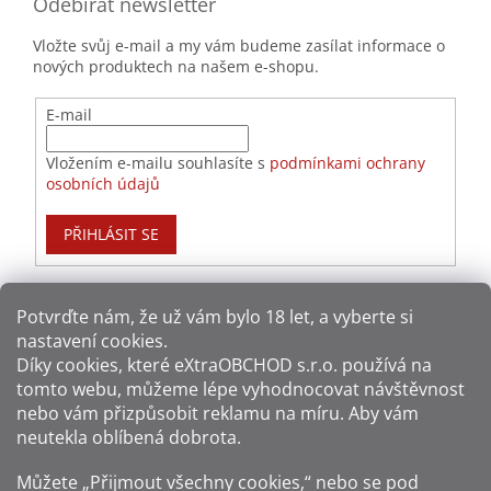
Odebírat newsletter
Vložte svůj e-mail a my vám budeme zasílat informace o
nových produktech na našem e-shopu.
E-mail
Vložením e-mailu souhlasíte s
podmínkami ochrany
osobních údajů
PŘIHLÁSIT SE
Potvrďte nám​​, že už vám bylo 18 let, a vyberte si
nastavení cookies.
Způsoby platby:
Díky cookies, které
eXtraOBCHOD s.r.o.
používá na
tomto webu, můžeme lépe vyhodnocovat návštěvnost
Způsoby dopravy:
nebo vám přizpůsobit reklamu na míru. Aby vám
neutekla oblíbená dobrota.
Sledujte nás na sítích:
Můžete „Přijmout všechny cookies,“ nebo se pod