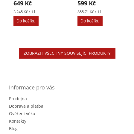
649 Kč
599 Kč
Měrná
Měrná
3 245 Kč / 1 l
855,71 Kč / 1 l
cena:
cena:
Do košíku
Do košíku
ZOBRAZIT VŠECHNY SOUVISEJÍCÍ PRODUKTY
Z
á
p
a
Informace pro vás
t
Prodejna
í
Doprava a platba
Ověření věku
Kontakty
Blog