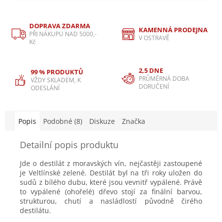
DOPRAVA ZDARMA
KAMENNÁ PRODEJNA
PŘI NÁKUPU NAD 5000,-
V OSTRAVĚ
Kč
2,5 DNE
99 % PRODUKTŮ
PRŮMĚRNÁ DOBA
VŽDY SKLADEM, K
DORUČENÍ
ODESLÁNÍ
Popis
Podobné (8)
Diskuze
Značka
Detailní popis produktu
Jde o destilát z moravských vín, nejčastěji zastoupené
je Veltlínské zelené. Destilát byl na tři roky uložen do
sudů z bílého dubu, které jsou vevnitř vypálené. Právě
to vypálené (ohořelé) dřevo stojí za finální barvou,
strukturou, chutí a nasládlostí původně čirého
destilátu.