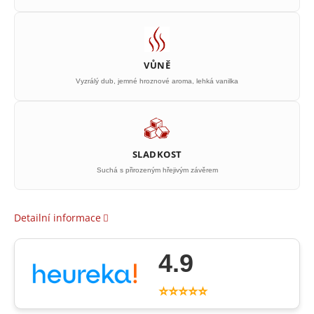
VŮNĚ
Vyzrálý dub, jemné hroznové aroma, lehká vanilka
SLADKOST
Suchá s přirozeným hřejivým závěrem
Detailní informace
4.9
⭐⭐⭐⭐⭐