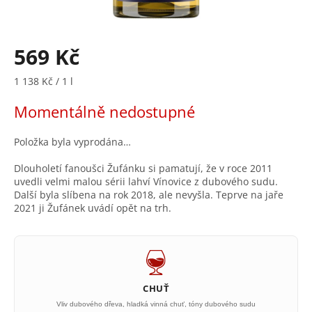
569 Kč
Měrná
1 138 Kč / 1 l
cena:
Momentálně nedostupné
Položka byla vyprodána…
Dlouholetí fanoušci Žufánku si pamatují, že v roce 2011
uvedli velmi malou sérii lahví Vínovice z dubového sudu.
Další byla slíbena na rok 2018, ale nevyšla. Teprve na jaře
2021 ji Žufánek uvádí opět na trh.
CHUŤ
Vliv dubového dřeva, hladká vinná chuť, tóny dubového sudu